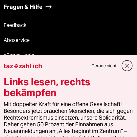
Fragen & Hilfe
Feedback
Aboservice
ePaper Login
taz
zahl ich
Gerade nicht

Downloads für Abonnierende
Links lesen, rechts
bekämpfen
© 2026 taz Verlags und Vertriebs GmbH
Mit doppelter Kraft für eine offene Gesellschaft!
Alle Rechte vorbehalten. Bei rechtlichen Fragen oder für Genehmigungen
wenden Sie sich bitte an
lizenzen@taz.de
Besonders jetzt brauchen Menschen, die sich gegen
Rechtsextremismus einsetzen, unsere Solidarität.
Daher gehen 50 Prozent der Einnahmen aus
Feedback
Redaktionsstatut
Kommune-Richtlinien
KI-
Neuanmeldungen an „Alles beginnt im Zentrum“ –