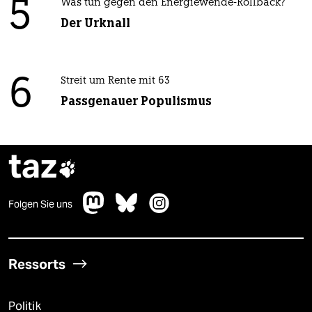
5
Was tun gegen den Energiewende-Rollback?
Der Urknall
6
Streit um Rente mit 63
Passgenauer Populismus
taz

Folgen Sie uns
Ressorts
Politik