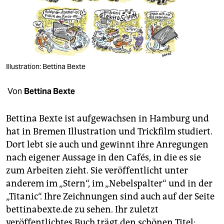
berlin
nord
wahrheit
verlag
Illustration: Bettina Bexte
verlag
Von
Bettina Bexte
veranstaltungen
Bettina Bexte ist aufgewachsen in Hamburg und
shop
hat in Bremen Illustration und Trickfilm studiert.
Dort lebt sie auch und gewinnt ihre Anregungen
fragen & hilfe
nach eigener Aussage in den Cafés, in die es sie
unterstützen
zum Arbeiten zieht. Sie veröffentlicht unter
anderem im „Stern“, im „Nebelspalter“ und in der
abo
„Titanic“. Ihre Zeichnungen sind auch auf der Seite
genossenschaft
bettinabexte.de zu sehen. Ihr zuletzt
veröffentlichtes Buch trägt den schönen Titel: