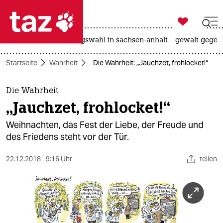

taz zahl ich
hitze
surfen
landtagswahl in sachsen-anhalt
gewalt gegen

taz zahl ich
Startseite
Wahrheit
Die Wahrheit: „Jauchzet, frohlocket!“
taz zahl ich
themen
Die Wahrheit
„Jauchzet, frohlocket!“
politik
Weihnachten, das Fest der Liebe, der Freude und
öko
des Friedens steht vor der Tür.
gesellschaft
22.12.2018
9:16 Uhr
teilen
kultur
sport