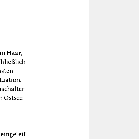
em Haar,
hließlich
nsten
tuation.
nschalter
n Ostsee-
ingeteilt.