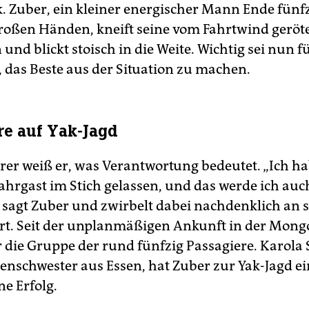
k. Zuber, ein kleiner energischer Mann Ende fünf
roßen Händen, kneift seine vom Fahrtwind geröt
d blickt stoisch in die Weite. Wichtig sei nun fü
, das Beste aus der Situation zu machen.
re auf Yak-Jagd
rer weiß er, was Verantwortung bedeutet. „Ich h
ahrgast im Stich gelassen, und das werde ich auch
“, sagt Zuber und zwirbelt dabei nachdenklich an
t. Seit der unplanmäßigen Ankunft in der Mongo
r die Gruppe der rund fünfzig Passagiere. Karola 
enschwester aus Essen, hat Zuber zur Yak-Jagd ein
ne Erfolg.