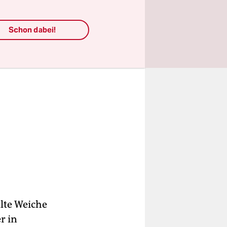
Schon dabei!
lte Weiche
r in