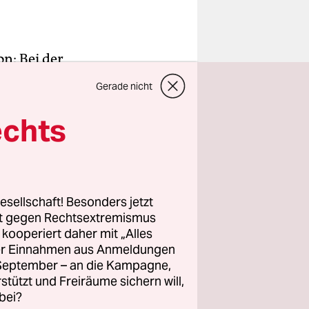
n: Bei der
pätungen,
Gerade nicht
 herrscht
te,
echts
e Wahrheit
esellschaft! Besonders jetzt
rt gegen Rechtsextremismus
ne
z kooperiert daher mit „Alles
enbar für
ller Einnahmen aus Anmeldungen
hen nach
. September – an die Kampagne,
lle mitten
rstützt und Freiräume sichern will,
bei?
e.