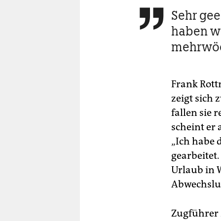
Sehr gee

haben wi
mehrwöc
Frank Rot
zeigt sich
fallen sie 
scheint er
„Ich habe 
gearbeitet
Urlaub in 
Abwechslu
Zugführer 