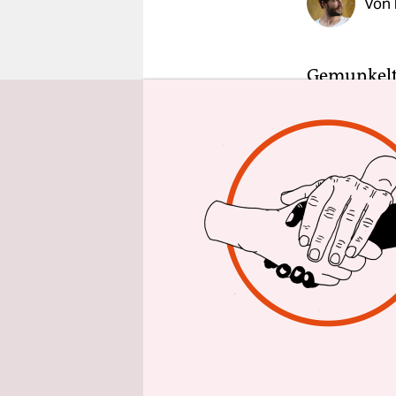
Von
epaper login
Gemunkelt 
Deutschen 
mitunter v
traurige G
verließen 
Startbahnh
hat sich a
Die Mongole
unwirtlich
den ICE 15
Warnemünde
in der Ste