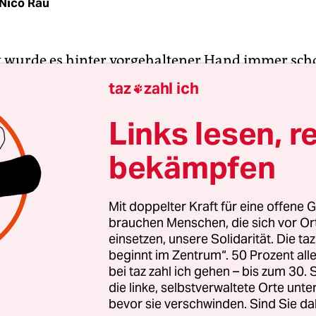
Nico Rau
wurde es hinter vorgehaltener Hand immer scho
Bahn erlitten Züge nicht nur stundenlange Vers
taz
zahl ich

erschwänden sie ganz. Samt der Passagiere. Jetzt
ewissheit. Wie die Bundesregierung jüngst mitteil
Links lesen, r
im vergangenen Jahr knapp 97.000 Züge ihren
bekämpfen
of, aber kamen nie an ihrem Zielbahnhof an. Di
uf Spurensuche begeben.
Mit doppelter Kraft für eine offene G
brauchen Menschen, die sich vor O
i, circa 250 Kilometer östlich von Ulan Bator. Ei
einsetzen, unsere Solidarität. Die ta
e Region, nur per Helikopter zugänglich. Und off
beginnt im Zentrum“. 50 Prozent a
08, der eigentlich montags bis freitags von Münc
bei taz zahl ich gehen – bis zum 30
 fährt. Jetzt hat er seine vorläufige Endhalteste
die linke, selbstverwaltete Orte unte
bevor sie verschwinden. Sind Sie da
ppe gefunden. In Sichtweite einer wilden Yak-Herd