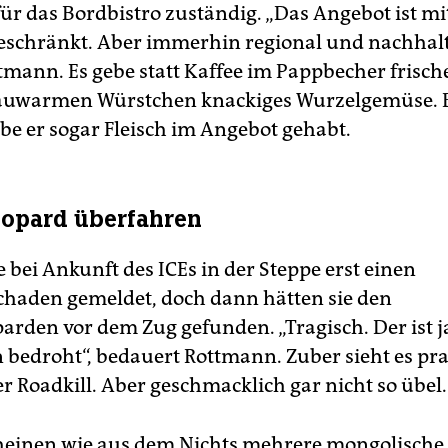
t für das Bordbistro zuständig. „Das Angebot ist mi
eschränkt. Aber immerhin regional und nachhalti
ttmann. Es gebe statt Kaffee im Pappbecher frisch
lauwarmen Würstchen knackiges Wurzelgemüse. B
e er sogar Fleisch im Angebot gehabt.
opard überfahren
 bei Ankunft des ICEs in der Steppe erst einen
haden gemeldet, doch dann hätten sie den
arden vor dem Zug gefunden. „Tragisch. Der ist 
 bedroht“, bedauert Rottmann. Zuber sieht es pr
r Roadkill. Aber geschmacklich gar nicht so übel.
einen wie aus dem Nichts mehrere mongolische H