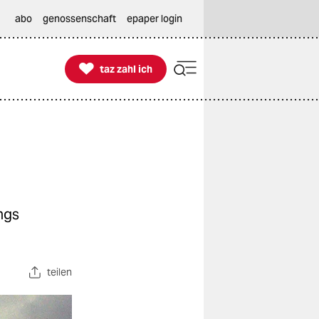
abo
genossenschaft
epaper login

taz zahl ich
taz zahl ich
ngs
teilen