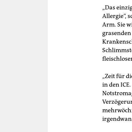
„Das einzi
Allergie“,
Arm. Sie wi
grasenden 
Krankensch
Schlimmste 
fleischlose
„Zeit für d
in den ICE
Notstromag
Verzögerun
mehrwöchig
irgendwan