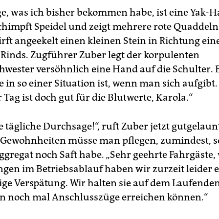
ge, was ich bisher bekommen habe, ist eine Yak-H
 schimpft Speidel und zeigt mehrere rote Quaddel
rft angeekelt einen kleinen Stein in Richtung ein
Rinds. Zugführer Zuber legt der korpulenten
wester versöhnlich eine Hand auf die Schulter. E
in so einer Situation ist, wenn man sich aufgibt.
r Tag ist doch gut für die Blutwerte, Karola.“
ie tägliche Durchsage!“, ruft Zuber jetzt gutgelaun
. Gewohnheiten müsse man pflegen, zumindest, s
gregat noch Saft habe. „Sehr geehrte Fahrgäste,
gen im Betriebsablauf haben wir zurzeit leider 
e Verspätung. Wir halten sie auf dem Laufenden,
n noch mal Anschlusszüge erreichen können.“