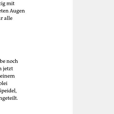
zig mit
eten Augen
r alle
abe noch
 jetzt
 seinem
lei
Speidel,
geteilt.