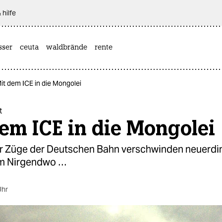
 hilfe
sser
ceuta
waldbrände
rente
it dem ICE in die Mongolei
t
em ICE in die Mongolei
 Züge der Deutschen Bahn verschwinden neuerdi
im Nirgendwo …
Uhr