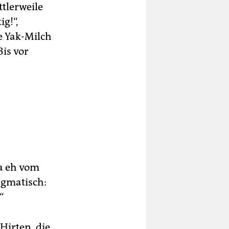
ttlerweile
g!“,
e Yak-Milch
is vor
ja eh vom
agmatisch:
“
irten, die