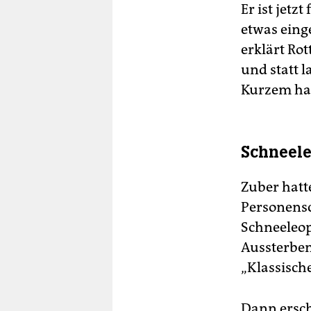
Er ist jetz
etwas eing
erklärt Ro
und statt 
Kurzem hab
Schneele
Zuber hatte
Personensc
Schneeleop
Aussterben
„Klassische
Dann ersch