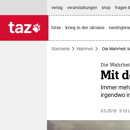
hautnavigation anspringen
hauptinhalt anspringen
footer anspringen
verlag
veranstaltungen
shop
fragen &
hitze
krieg in der ukraine
niedrigwa

taz zahl ich
taz zahl ich
Startseite
Wahrheit
Die Wahrheit: M
themen
politik
Die Wahrhei
Mit d
öko
Immer mehr
gesellschaft
irgendwo 
kultur
9.5.2018
9:19 
sport