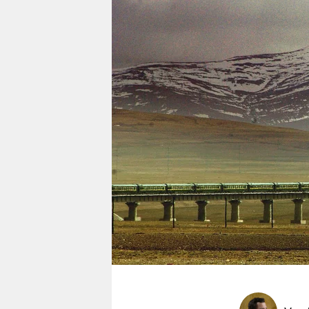
berlin
nord
wahrheit
verlag
verlag
veranstaltungen
shop
fragen & hilfe
unterstützen
abo
genossenschaft