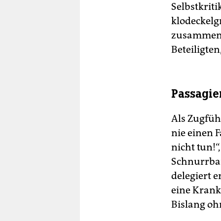
Selbstkriti
klodeckelg
zusammen un
Beteiligten
Passagie
Als Zugfüh
nie einen F
nicht tun!
Schnurrbar
delegiert e
eine Krank
Bislang oh