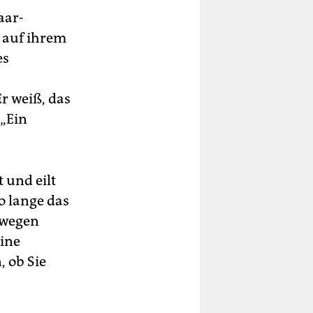
aar-
n auf ihrem
es
r weiß, das
 „Ein
t und eilt
o lange das
 wegen
eine
 ob Sie