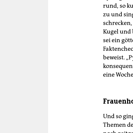
rund, so ku
zu und sing
schrecken,
Kugel und 
sei ein göt
Faktenchec
beweist. „P
konsequent
eine Woche
Frauenh
Und so gin
Themen der 