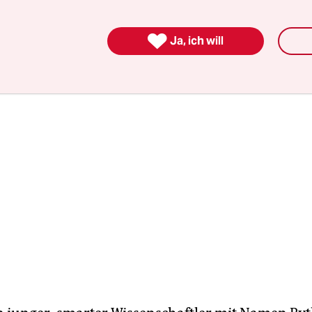
 kommen mag: „Scheibe oder Kugel – Ja, was denn 

Ja, ich will