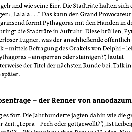
gelrund wie seine Eier. Die Stadträte halten sich
en: „Lalala . . .“ Das kann den Grand Provocateur
 grinsend formt Pythagoras mit den Händen in de
bringt die Stadträte in Aufruhr. Diese brüllen, P
terloser Lügner, was der anschließende öffentlich
k – mittels Befragung des Orakels von Delphi – le
ythagoras – einsperren oder steinigen?“, lautet
erweise der Titel der nächsten Runde bei „Talk i
 später.
osenfrage – der Renner von annodazum
g es fort. Die Jahrhunderte jagten dahin wie die 
Zeit. „Lepra – Pech oder gottgewollt?“, „Ist Leibe