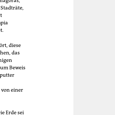
thagoras,
Stadträte,
t
mpia
t.
rt, diese
ehen, das
higen
 Zum Beweis
aputter
 von einer
ie Erde sei