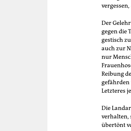
vergessen,
Der Gelehr
gegen die 
gestisch z
auch zur N
nur Mensch
Frauenhose
Reibung de
gefährden
Letzteres j
Die Landar
verhalten,
übertönt v