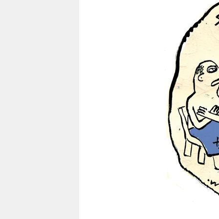
berlin
nord
wahrheit
verlag
verlag
veranstaltungen
shop
fragen & hilfe
unterstützen
abo
genossenschaft