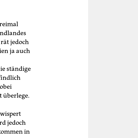
dreimal
endlandes
 rät jedoch
ien ja auch
ie ständige
findlich
obei
ht überlege.
 wispert
ird jedoch
llkommen in