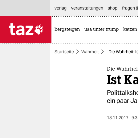
hautnavigation anspringen
hauptinhalt anspringen
footer anspringen
verlag
veranstaltungen
shop
fragen &
bergsteigen
usa unter trump
katzen

taz zahl ich
taz zahl ich
Startseite
Wahrheit
Die Wahrheit: I
themen
politik
Die Wahrhei
Ist K
öko
Polittalksh
gesellschaft
ein paar Ja
kultur
18.11.2017
9:3
sport