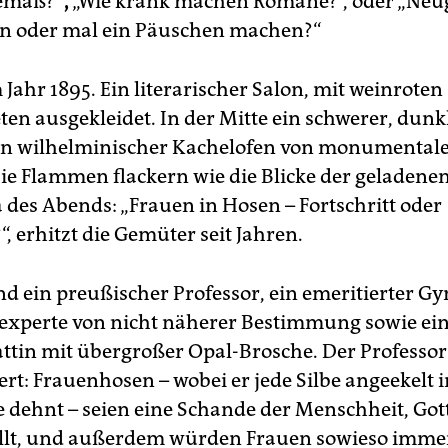
gemäß?“
,
„Wie krank machen Romane?“, oder „Neu
n oder mal ein Päuschen machen?“
 Jahr 1895. Ein literarischer Salon, mit weinroten
en ausgekleidet. In der Mitte ein schwerer, dunkl
ein wilhelminischer Kachelofen von monumenta
e Flammen flackern wie die Blicke der geladenen
des Abends: „Frauen in Hosen – Fortschritt oder
 erhitzt die Gemüter seit Jahren.
nd ein preußischer Professor, ein emeritierter Gy
experte von nicht näherer Bestimmung sowie ei
ttin mit übergroßer Opal-Brosche. Der Professor
rt: Frauenhosen – wobei er jede Silbe angeekelt i
 dehnt – seien eine Schande der Menschheit, Gott
ollt, und außerdem würden Frauen sowieso imme