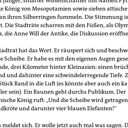
in junger, smarter Wissenschaftler mit Namen Py
ge König von Mesopotamien sowie sieben attische 
 an ihren Silberringen fummeln. Die Stimmung is
. Die Stadträte scharren mit den Füßen, als Oly
 die Anne Will der Antike, die Diskussion eröffne
tadtrat hat das Wort. Er räuspert sich und beschwö
ine Scheibe. Er habe es mit den eigenen Augen ges
de, drei Kilometer hinter Kleinasien: einen brüc
nd und dahinter eine schwindelerregende Tiefe.
 Stück Rand in die Luft (es könnte aber auch ein k
ler sein). Ein Raunen geht durchs Publikum. Der
sche König ruft: „Und die Scheibe wird getragen
ldkröte und darunter vier blauen Elefanten!“
meldet sich. Er wolle jetzt auch mal was sagen. D