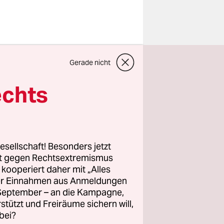
end,
Gerade nicht
Z
, ja, sie
echts
tliche
ders:
m
andere
esellschaft! Besonders jetzt
rt gegen Rechtsextremismus
z kooperiert daher mit „Alles
ller Einnahmen aus Anmeldungen
t, in eine
. September – an die Kampagne,
 Zuschauer
rstützt und Freiräume sichern will,
ontroverse,
bei?