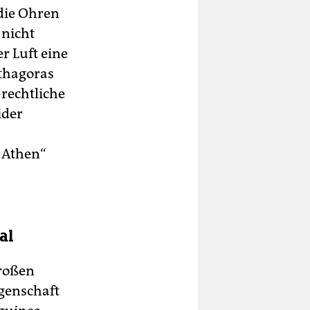
 die Ohren
 nicht
r Luft eine
ythagoras
-rechtliche
ider
n Athen“
al
großen
igenschaft