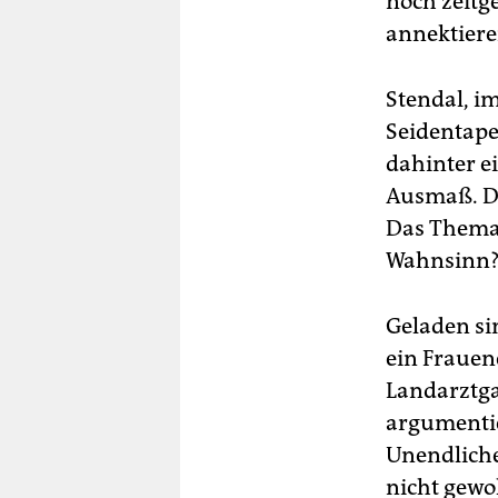
noch zeit
annektiere
Stendal, im
Seidentapet
dahinter 
Ausmaß. Di
Das Thema 
Wahnsinn?“,
Geladen si
ein Frauen
Landarztga
argumentie
Unendliche
nicht gew