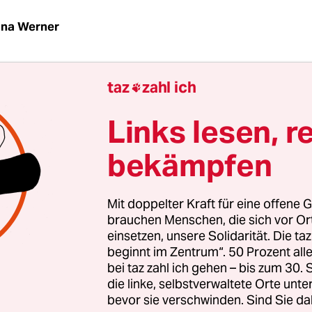
rina Werner
 Talkshows seien inhaltsleer und komplett verblöd
taz
zahl ich

ürzlich ein Autor der Talkshowexpertenzeitung
FA
s als ein eitertriefendes Geschwür unserer
Links lesen, r
istischen Zeit. Das ist natürlich nicht wahr. Öffen
 hat es schon immer gegeben. Sie hießen nur an
bekämpfen
sia Romana“, „Menschen bei Machiavelli“, „Talk i
chen“ oder wie auch immer. Manche waren gut, 
Mit doppelter Kraft für eine offene G
lle aber Ausdruck ihrer Ära.
brauchen Menschen, die sich vor O
einsetzen, unsere Solidarität. Die ta
beginnt im Zentrum“. 50 Prozent a
r uns zurück ins fünfte vorchristliche Jahrhunder
bei taz zahl ich gehen – bis zum 30
eschmückte Halle im Herzen von Athen. Hunderte
die linke, selbstverwaltete Orte unte
it ihren Papyrusflyern, neugierig auf die große K
bevor sie verschwinden. Sind Sie da