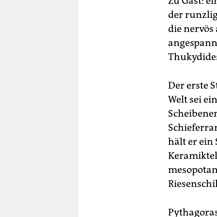
Zu Gast: e
der runzli
die nervös
angespannt
Thukydides,
Der erste S
Welt sei e
Scheibenen
Schieferra
hält er ein
Keramiktel
mesopotami
Riesenschi
Pythagoras 