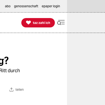
abo
genossenschaft
epaper login

taz zahl ich
taz zahl ich
g?
Ritt durch
teilen