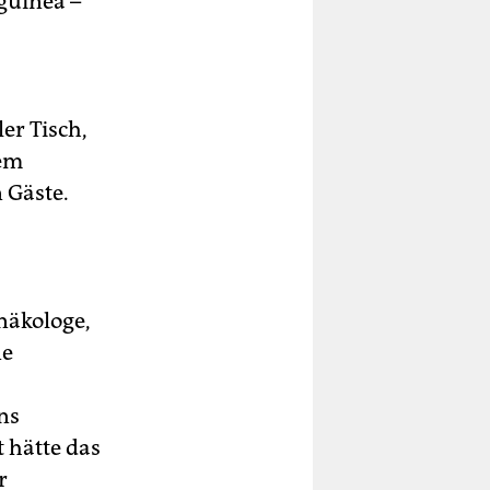
guinea –
er Tisch,
lem
 Gäste.
näkologe,
ne
ns
 hätte das
r