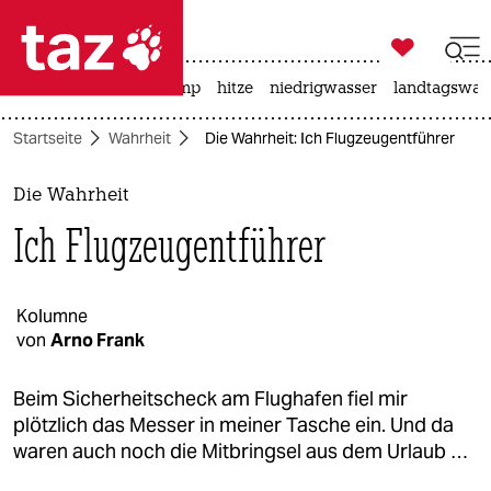

taz zahl ich
katzen
usa unter trump
hitze
niedrigwasser
landtagswahl

taz zahl ich
Startseite
Wahrheit
Die Wahrheit: Ich Flugzeugentführer
taz zahl ich
themen
Die Wahrheit
Ich Flugzeugentführer
politik
öko
Kolumne
von
Arno Frank
gesellschaft
kultur
Beim Sicherheitscheck am Flughafen fiel mir
plötzlich das Messer in meiner Tasche ein. Und da
sport
waren auch noch die Mitbringsel aus dem Urlaub …