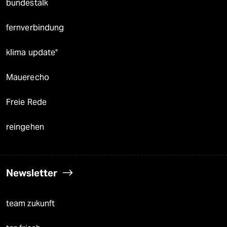
bundestalk
fernverbindung
klima update°
Mauerecho
Freie Rede
reingehen
Newsletter
team zukunft