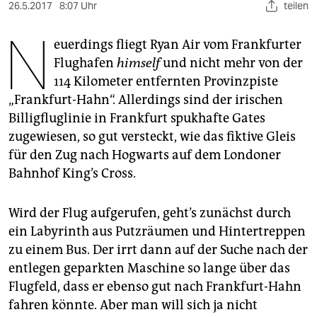
berlin
26.5.2017
8:07 Uhr
teilen
N
nord
euerdings fliegt Ryan Air vom Frankfurter
Flughafen
himself
und nicht mehr von der
wahrheit
114 Kilometer entfernten Provinzpiste
verlag
„Frankfurt-Hahn“. Allerdings sind der irischen
Billigfluglinie in Frankfurt spukhafte ­Gates
verlag
zugewiesen, so gut versteckt, wie das fiktive Gleis
veranstaltungen
für den Zug nach Hogwarts auf dem Londoner
Bahnhof King’s Cross.
shop
fragen & hilfe
Wird der Flug aufgerufen, geht’s zunächst durch
ein Labyrinth aus Putzräumen und Hintertreppen
unterstützen
zu einem Bus. Der irrt dann auf der Suche nach der
abo
entlegen geparkten Maschine so lange über das
Flugfeld, dass er ebenso gut nach Frankfurt-Hahn
genossenschaft
fahren könnte. Aber man will sich ja nicht