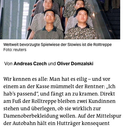
berlin
nord
wahrheit
verlag
Weltweit bevorzugte Spielwiese der Slowies ist die Rolltreppe
verlag
Foto: reuters
veranstaltungen
Von
Andreas Czech
und
Oliver Domzalski
shop
Wir kennen es alle: Man hat es eilig – und vor
fragen & hilfe
einem an der Kasse mümmelt der Rentner: „Ich
hab’s passend“, und fängt an zu kramen. Direkt
unterstützen
am Fuß der Rolltreppe bleiben zwei Kundinnen
abo
stehen und überlegen, ob sie wirklich zur
Damenoberbekleidung wollen. Auf der Mittelspur
genossenschaft
der Autobahn hält ein Hutträger konsequent