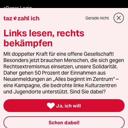
ePaper Login
taz
zahl ich
Gerade nicht

Downloads für Abonnierende
Links lesen, rechts
bekämpfen
© 2026 taz Verlags und Vertriebs GmbH
Mit doppelter Kraft für eine offene Gesellschaft!
Alle Rechte vorbehalten. Bei rechtlichen Fragen oder für Genehmigungen
wenden Sie sich bitte an
lizenzen@taz.de
Besonders jetzt brauchen Menschen, die sich gegen
Rechtsextremismus einsetzen, unsere Solidarität.
Daher gehen 50 Prozent der Einnahmen aus
Feedback
Redaktionsstatut
Kommune-Richtlinien
KI-
Neuanmeldungen an „Alles beginnt im Zentrum“ –
eine Kampagne, die bedrohte linke Kulturzentren
Leitlinie
Informant
Datenschutz
Impressum
AGB
und Jugendorte unterstützt. Sind Sie dabei?
Seitenwende
Einwilligungen widerrufen (Ads)

Ja, ich will
Schon dabei!