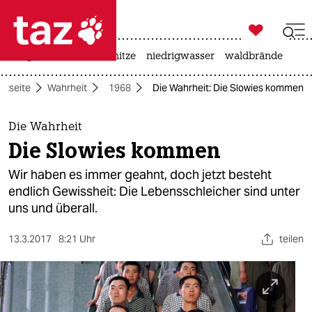

taz zahl ich
krieg in der ukraine
hitze
niedrigwasser
waldbrände

taz zahl ich
rtseite
Wahrheit
1968
Die Wahrheit: Die Slowies kommen
taz zahl ich
themen
Die Wahrheit
Die Slowies kommen
politik
Wir haben es immer geahnt, doch jetzt besteht
öko
endlich Gewissheit: Die Lebensschleicher sind unter
uns und überall.
gesellschaft
13.3.2017
8:21 Uhr
teilen
kultur
sport