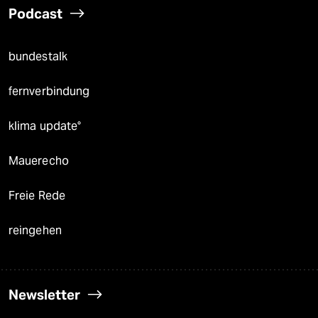
Podcast
bundestalk
fernverbindung
klima update°
Mauerecho
Freie Rede
reingehen
Newsletter