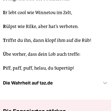
E
r lebt cool wie Winnetou im Zelt,
R
ülpst wie Rilke, aber hat’s verboten.
T
riffst du ihn, dann klopf ihm auf die Rüb!
Ü
be vorher, dass dein Lob auch treffe:
P
iff, paff, puff, helau, du Supertüp!
Die Wahrheit auf taz.de