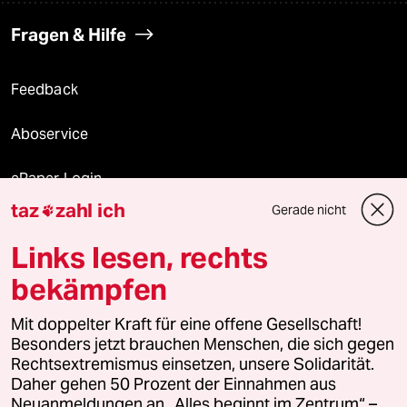
Fragen & Hilfe
Feedback
Aboservice
ePaper Login
taz
zahl ich
Gerade nicht

Downloads für Abonnierende
Links lesen, rechts
bekämpfen
© 2026 taz Verlags und Vertriebs GmbH
Mit doppelter Kraft für eine offene Gesellschaft!
Alle Rechte vorbehalten. Bei rechtlichen Fragen oder für Genehmigungen
wenden Sie sich bitte an
lizenzen@taz.de
Besonders jetzt brauchen Menschen, die sich gegen
Rechtsextremismus einsetzen, unsere Solidarität.
Daher gehen 50 Prozent der Einnahmen aus
Feedback
Redaktionsstatut
Kommune-Richtlinien
KI-
Neuanmeldungen an „Alles beginnt im Zentrum“ –