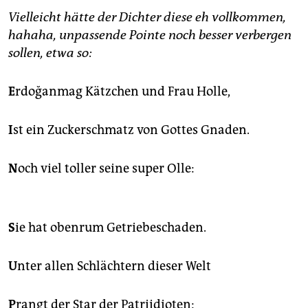
epaper login
Vielleicht hätte der Dichter diese eh vollkommen,
hahaha, unpassende Pointe noch besser verbergen
sollen, etwa so:
E
rdoğanmag Kätzchen und Frau Holle,
I
st ein Zuckerschmatz von Gottes Gnaden.
N
och viel toller seine super Olle:
S
ie hat obenrum Getriebeschaden.
U
nter allen Schlächtern dieser Welt
P
rangt der Star der Patriidioten: