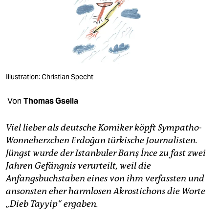
berlin
nord
wahrheit
verlag
Illustration: Christian Specht
verlag
Von
Thomas Gsella
veranstaltungen
shop
Viel lieber als deutsche Komiker köpft Sympatho-
Wonneherzchen Erdoğan türkische Journalisten.
fragen & hilfe
Jüngst wurde der Istanbuler Barış İnce zu fast zwei
unterstützen
Jahren Gefängnis verurteilt, weil die
Anfangsbuchstaben eines von ihm verfassten und
abo
ansonsten eher harmlosen Akrostichons die Worte
genossenschaft
„Dieb Tayyip“ ergaben.