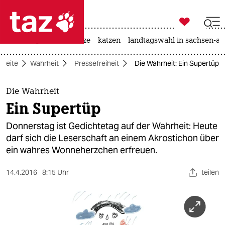

taz zahl ich
iran-krieg
ceuta
hitze
katzen
landtagswahl in sachsen-an

taz zahl ich
tseite
Wahrheit
Pressefreiheit
Die Wahrheit: Ein Supertüp
taz zahl ich
themen
Die Wahrheit
Ein Supertüp
politik
Donnerstag ist Gedichtetag auf der Wahrheit: Heute
öko
darf sich die Leserschaft an einem Akrostichon über
ein wahres Wonneherzchen erfreuen.
gesellschaft
14.4.2016
8:15 Uhr
teilen
kultur
sport