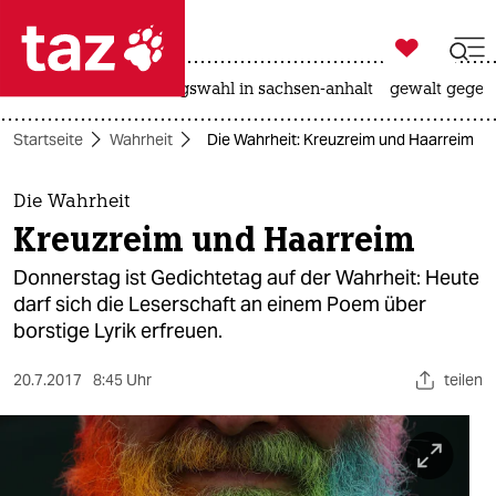

taz zahl ich
hitze
surfen
landtagswahl in sachsen-anhalt
gewalt gegen

taz zahl ich
Startseite
Wahrheit
Die Wahrheit: Kreuzreim und Haarreim
taz zahl ich
themen
Die Wahrheit
Kreuzreim und Haarreim
politik
Donnerstag ist Gedichtetag auf der Wahrheit: Heute
öko
darf sich die Leserschaft an einem Poem über
borstige Lyrik erfreuen.
gesellschaft
20.7.2017
8:45 Uhr
teilen
kultur
sport