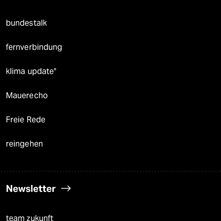
bundestalk
fernverbindung
klima update°
Mauerecho
Freie Rede
reingehen
Newsletter
team zukunft