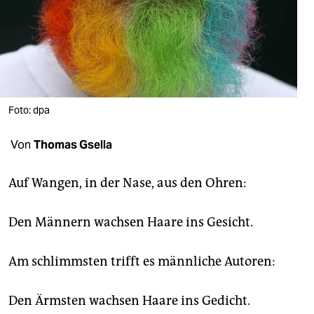
berlin
nord
wahrheit
verlag
Foto: dpa
verlag
Von
Thomas Gsella
veranstaltungen
shop
Auf Wangen, in der Nase, aus den Ohren:
fragen & hilfe
Den Männern wachsen Haare ins Gesicht.
unterstützen
Am schlimmsten trifft es männliche Autoren:
abo
genossenschaft
Den Ärmsten wachsen Haare ins Gedicht.