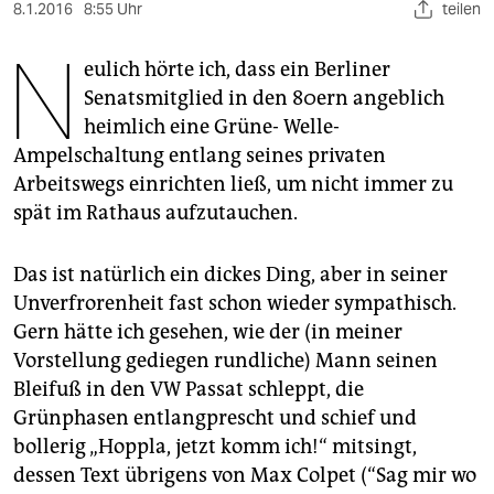
berlin
8.1.2016
8:55 Uhr
teilen
N
nord
eulich hörte ich, dass ein Berliner
Senatsmitglied in den 80ern angeblich
wahrheit
heimlich eine Grüne- Welle-
verlag
Ampelschaltung entlang seines privaten
Arbeitswegs einrichten ließ, um nicht immer zu
verlag
spät im Rathaus aufzutauchen.
veranstaltungen
Das ist natürlich ein dickes Ding, aber in seiner
shop
Unverfrorenheit fast schon wieder sympathisch.
fragen & hilfe
Gern hätte ich gesehen, wie der (in meiner
Vorstellung gediegen rundliche) Mann seinen
unterstützen
Bleifuß in den VW Passat schleppt, die
abo
Grünphasen entlangprescht und schief und
bollerig „Hoppla, jetzt komm ich!“ mitsingt,
genossenschaft
dessen Text übrigens von Max Colpet (“Sag mir wo