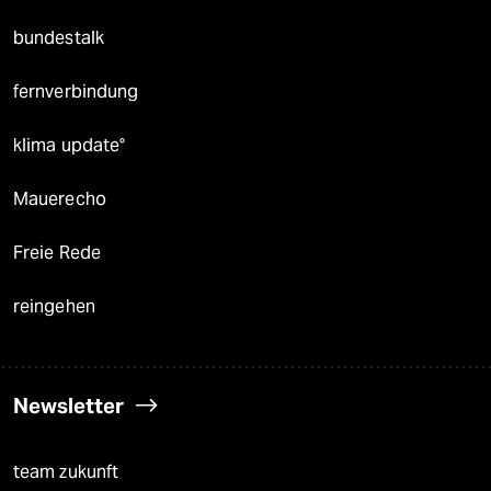
bundestalk
fernverbindung
klima update°
Mauerecho
Freie Rede
reingehen
Newsletter
team zukunft