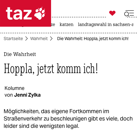

taz zahl ich
iran-krieg
ceuta
hitze
katzen
landtagswahl in sachsen-an

taz zahl ich
Startseite
Wahrheit
Die Wahrheit: Hoppla, jetzt komm ich!
taz zahl ich
themen
Die Wahrheit
Hoppla, jetzt komm ich!
politik
öko
Kolumne
von
Jenni Zylka
gesellschaft
kultur
Möglichkeiten, das eigene Fortkommen im
Straßenverkehr zu beschleunigen gibt es viele, doch
sport
leider sind die wenigsten legal.