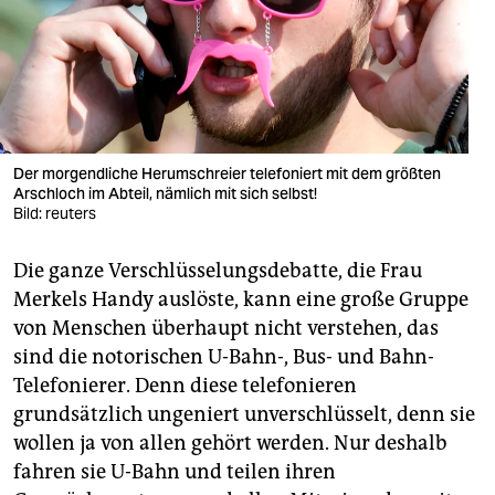
berlin
nord
wahrheit
verlag
Der morgendliche Herumschreier telefoniert mit dem größten
verlag
Arschloch im Abteil, nämlich mit sich selbst!
Bild: reuters
veranstaltungen
Die ganze Verschlüsselungsdebatte, die Frau
shop
Merkels Handy auslöste, kann eine große Gruppe
fragen & hilfe
von Menschen überhaupt nicht verstehen, das
sind die notorischen U-Bahn-, Bus- und Bahn-
unterstützen
Telefonierer. Denn diese telefonieren
abo
grundsätzlich ungeniert unverschlüsselt, denn sie
wollen ja von allen gehört werden. Nur deshalb
genossenschaft
fahren sie U-Bahn und teilen ihren