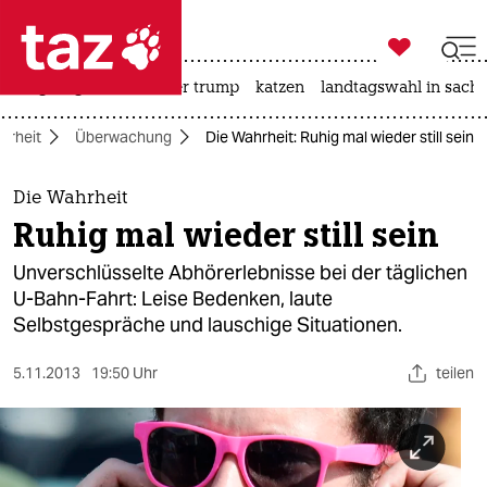

taz zahl ich
bergsteigen
usa unter trump
katzen
landtagswahl in sachs

taz zahl ich
hrheit
Überwachung
Die Wahrheit: Ruhig mal wieder still sein
taz zahl ich
themen
Die Wahrheit
Ruhig mal wieder still sein
politik
Unverschlüsselte Abhörerlebnisse bei der täglichen
öko
U-Bahn-Fahrt: Leise Bedenken, laute
Selbstgespräche und lauschige Situationen.
gesellschaft
5.11.2013
19:50 Uhr
teilen
kultur
sport