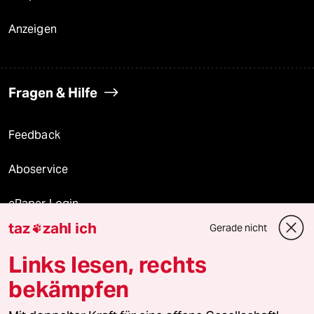
Anzeigen
Fragen & Hilfe
Feedback
Aboservice
ePaper Login
taz
zahl ich
Gerade nicht

Downloads für Abonnierende
Links lesen, rechts
bekämpfen
© 2026 taz Verlags und Vertriebs GmbH