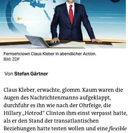
berlin
nord
wahrheit
verlag
verlag
Fernsehclown Claus Kleber in abendlicher Action.
Bild: ZDF
veranstaltungen
Von
Stefan Gärtner
shop
fragen & hilfe
Claus Kleber, erwachte, glomm. Kaum waren die
Augen des Nachrichtenmanns aufgeklappt,
unterstützen
durchfuhr es ihn wie nach der Ohrfeige, die
abo
Hillary „Hotrod“ Clinton ihm einst verpasst hatte,
als er den Stand der transatlantischen
genossenschaft
Beziehungen hatte testen wollen und eine
flexible