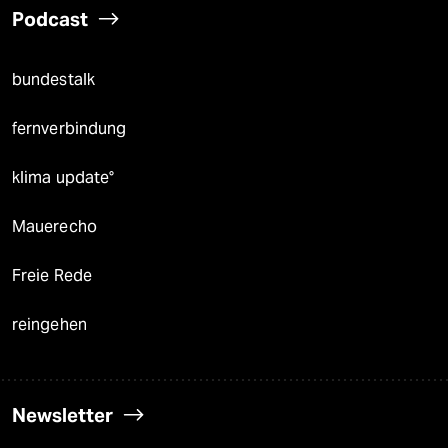
Podcast
bundestalk
fernverbindung
klima update°
Mauerecho
Freie Rede
reingehen
Newsletter