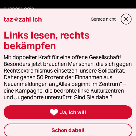
ePaper Login
taz
zahl ich
Gerade nicht

Downloads für Abonnierende
Links lesen, rechts
bekämpfen
© 2026 taz Verlags und Vertriebs GmbH
Alle Rechte vorbehalten. Bei rechtlichen Fragen oder für Genehmigungen
Mit doppelter Kraft für eine offene Gesellschaft!
wenden Sie sich bitte an
lizenzen@taz.de
Besonders jetzt brauchen Menschen, die sich gegen
Rechtsextremismus einsetzen, unsere Solidarität.
Daher gehen 50 Prozent der Einnahmen aus
Feedback
Redaktionsstatut
Kommune-Richtlinien
KI-
Neuanmeldungen an „Alles beginnt im Zentrum“ –
eine Kampagne, die bedrohte linke Kulturzentren
Leitlinie
Informant
Datenschutz
Impressum
AGB
und Jugendorte unterstützt. Sind Sie dabei?
Seitenwende
Einwilligungen widerrufen (Ads)

Ja, ich will
Schon dabei!