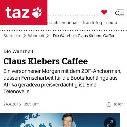

taz zahl ich
hitze
landtagswahl in sachsen-anhalt
iran-krieg
ceuta

taz zahl ich
Startseite
Wahrheit
Die Wahrheit: Claus Klebers Caffee
taz zahl ich
themen
Die Wahrheit
Claus Klebers Caffee
politik
Ein versonnener Morgen mit dem ZDF-Anchorman,
öko
dessen Fernseharbeit für die Bootsflüchtlinge aus
Afrika geradezu preisverdächtig ist. Eine
gesellschaft
Telenovelle.
kultur
24.4.2015
8:05 Uhr
teilen
sport