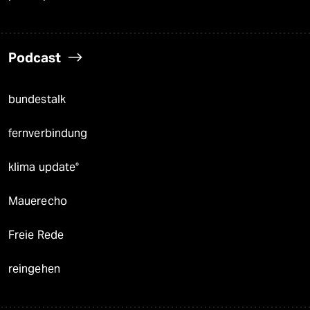
Podcast
bundestalk
fernverbindung
klima update°
Mauerecho
Freie Rede
reingehen