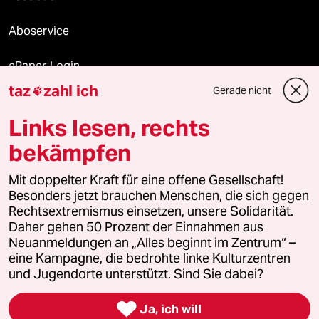
Aboservice
ePaper Login
taz
zahl ich
Gerade nicht

Downloads für Abonnierende
Links lesen, rechts
bekämpfen
© 2026 taz Verlags und Vertriebs GmbH
Alle Rechte vorbehalten. Bei rechtlichen Fragen oder für Genehmigungen
Mit doppelter Kraft für eine offene Gesellschaft!
wenden Sie sich bitte an
lizenzen@taz.de
Besonders jetzt brauchen Menschen, die sich gegen
Rechtsextremismus einsetzen, unsere Solidarität.
Daher gehen 50 Prozent der Einnahmen aus
Feedback
Redaktionsstatut
Kommune-Richtlinien
KI-
Neuanmeldungen an „Alles beginnt im Zentrum“ –
eine Kampagne, die bedrohte linke Kulturzentren
Leitlinie
Informant
Datenschutz
Impressum
AGB
und Jugendorte unterstützt. Sind Sie dabei?
Seitenwende
Einwilligungen widerrufen (Ads)

Ja, ich will