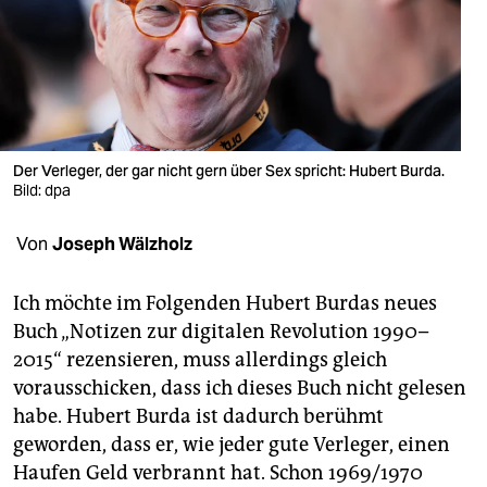
berlin
nord
wahrheit
verlag
Der Verleger, der gar nicht gern über Sex spricht: Hubert Burda.
verlag
Bild: dpa
veranstaltungen
Von
Joseph Wälzholz
shop
Ich möchte im Folgenden Hubert Burdas neues
fragen & hilfe
Buch „Notizen zur digitalen Revolution 1990–
2015“ rezensieren, muss allerdings gleich
unterstützen
vorausschicken, dass ich dieses Buch nicht gelesen
abo
habe. Hubert Burda ist dadurch berühmt
geworden, dass er, wie jeder gute Verleger, einen
genossenschaft
Haufen Geld verbrannt hat. Schon 1969/1970