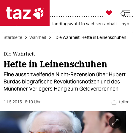

taz zahl ich
niedrigwasser
rente
landtagswahl in sachsen-anhalt
hybri

taz zahl ich
Startseite
Wahrheit
Die Wahrheit: Hefte in Leinenschuhen
taz zahl ich
themen
Die Wahrheit
Hefte in Leinenschuhen
politik
Eine ausschweifende Nicht-Rezension über Hubert
öko
Burdas biografische Revolutionsnotizen und des
Münchner Verlegers Hang zum Geldverbrennen.
gesellschaft
11.5.2015
8:10 Uhr
teilen
kultur
sport