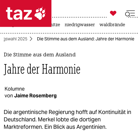

taz zahl ich
krieg in der ukraine
hitze
niedrigwasser
waldbrände

taz zahl ich
tagswahl 2025
Die Stimme aus dem Ausland: Jahre der Harmonie
taz zahl ich
themen
Die Stimme aus dem Ausland
Jahre der Harmonie
politik
öko
Kolumne
von
Jaime Rosemberg
gesellschaft
kultur
Die argentinische Regierung hofft auf Kontinuität in
Deutschland. Merkel lobte die dortigen
sport
Marktreformen. Ein Blick aus Argentinien.