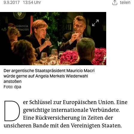
berlin
9.9.2017
13:54 Uhr
teilen
nord
wahrheit
verlag
verlag
veranstaltungen
Der argentische Staatspräsident Mauricio Macri
shop
würde gerne auf Angela Merkels Wiederwahl
anstoßen
Foto: dpa
fragen & hilfe
D
unterstützen
er Schlüssel zur Europäischen Union. Eine
gewichtige internationale Verbündete.
abo
Eine Rückversicherung in Zeiten der
genossenschaft
unsicheren Bande mit den Vereinigten Staaten.