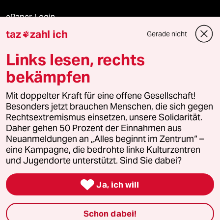
ePaper Login
taz
zahl ich
Gerade nicht

Downloads für Abonnierende
Links lesen, rechts
bekämpfen
© 2026 taz Verlags und Vertriebs GmbH
Alle Rechte vorbehalten. Bei rechtlichen Fragen oder für Genehmigungen
Mit doppelter Kraft für eine offene Gesellschaft!
wenden Sie sich bitte an
lizenzen@taz.de
Besonders jetzt brauchen Menschen, die sich gegen
Rechtsextremismus einsetzen, unsere Solidarität.
Daher gehen 50 Prozent der Einnahmen aus
Feedback
Redaktionsstatut
Kommune-Richtlinien
KI-
Neuanmeldungen an „Alles beginnt im Zentrum“ –
eine Kampagne, die bedrohte linke Kulturzentren
Leitlinie
Informant
Datenschutz
Impressum
AGB
und Jugendorte unterstützt. Sind Sie dabei?
Seitenwende
Einwilligungen widerrufen (Ads)

Ja, ich will
Schon dabei!