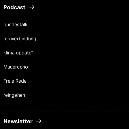
Podcast
bundestalk
fernverbindung
klima update°
Mauerecho
Freie Rede
reingehen
Newsletter