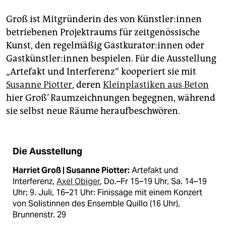
Groß ist Mitgründerin des von Künst­le­r:in­nen
betriebenen Projektraums für zeitgenössische
Kunst, den regelmäßig Gast­ku­ra­to­r:in­nen oder
Gast­künst­le­r:in­nen bespielen. Für die Ausstellung
„Artefakt und Interferenz“ kooperiert sie mit
Susanne Piotter
, deren
Kleinplastiken aus Beton
hier Groß’ Raumzeichnungen begegnen, während
sie selbst neue Räume heraufbeschwören.
Die Ausstellung
Harriet Groß | Susanne Piotter:
Artefakt und
Interferenz,
Axel Obiger
, Do.–Fr 15–19 Uhr, Sa. 14–19
Uhr; 9. Juli, 16–21 Uhr: Finissage mit einem Konzert
von Solistinnen des Ensemble Quillo (16 Uhr),
Brunnenstr. 29