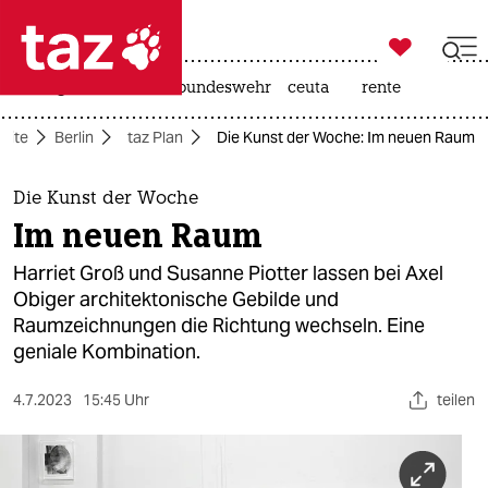

taz zahl ich
niedrigwasser
afd
bundeswehr
ceuta
rente

taz zahl ich
seite
Berlin
taz Plan
Die Kunst der Woche: Im neuen Raum
taz zahl ich
themen
Die Kunst der Woche
Im neuen Raum
politik
Harriet Groß und Susanne Piotter lassen bei Axel
öko
Obiger architektonische Gebilde und
Raumzeichnungen die Richtung wechseln. Eine
gesellschaft
geniale Kombination.
kultur
4.7.2023
15:45 Uhr
teilen
sport