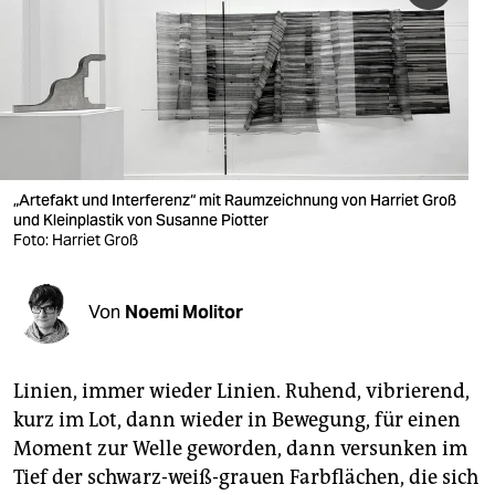
berlin
nord
wahrheit
verlag
verlag
„Artefakt und Interferenz“ mit Raumzeichnung von Harriet Groß
und Kleinplastik von Susanne Piotter
veranstaltungen
Foto: Harriet Groß
shop
Von
Noemi Molitor
fragen & hilfe
unterstützen
Linien, immer wieder Linien. Ruhend, vibrierend,
abo
kurz im Lot, dann wieder in Bewegung, für einen
Moment zur Welle geworden, dann versunken im
genossenschaft
Tief der schwarz-weiß-grauen Farbflächen, die sich