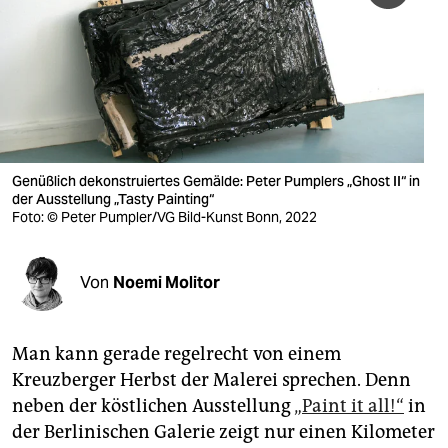
berlin
nord
wahrheit
verlag
verlag
Genüßlich dekonstruiertes Gemälde: Peter Pumplers „Ghost II“ in
der Ausstellung „Tasty Painting“
veranstaltungen
Foto: © Peter Pumpler/VG Bild-Kunst Bonn, 2022
shop
Von
Noemi Molitor
fragen & hilfe
unterstützen
Man kann gerade regelrecht von einem
abo
Kreuzberger Herbst der Malerei sprechen. Denn
neben der köstlichen Ausstellung
„Paint it all!“
in
genossenschaft
der Berlinischen Galerie zeigt nur einen Kilometer