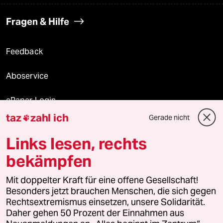
Fragen & Hilfe
Feedback
Aboservice
ePaper Login
taz
zahl ich
Gerade nicht

Downloads für Abonnierende
Links lesen, rechts
bekämpfen
© 2026 taz Verlags und Vertriebs GmbH
Mit doppelter Kraft für eine offene Gesellschaft!
Alle Rechte vorbehalten. Bei rechtlichen Fragen oder für Genehmigungen
wenden Sie sich bitte an
lizenzen@taz.de
Besonders jetzt brauchen Menschen, die sich gegen
Rechtsextremismus einsetzen, unsere Solidarität.
Daher gehen 50 Prozent der Einnahmen aus
Feedback
Redaktionsstatut
Kommune-Richtlinien
KI-