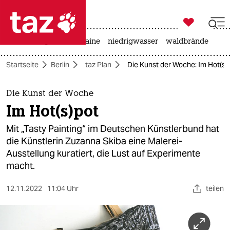

taz zahl ich
hitze
krieg in der ukraine
niedrigwasser
waldbrände

taz zahl ich
Startseite
Berlin
taz Plan
Die Kunst der Woche: Im Hot(s)
taz zahl ich
themen
Die Kunst der Woche
Im Hot(s)pot
politik
Mit „Tasty Painting“ im Deutschen Künstlerbund hat
öko
die Künstlerin Zuzanna Skiba eine Malerei-
Ausstellung kuratiert, die Lust auf Experimente
gesellschaft
macht.
kultur
12.11.2022
11:04 Uhr
teilen
sport