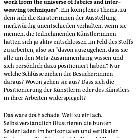
epaper login
work from the universe of fabrics and inter–
weaving techniques“
. Ein komplexes Thema, zu
dem sich die Ku­ra­to­r:in­nen der Ausstellung
merkwürdig unentschieden verhalten, wenn sie
meinen, die teilnehmenden Künst­le­r:in­nen
hätten sich ja aktiv entschlossen im Feld des Stoffs
zu arbeiten, also sei “davon auszugehen, dass sie
alle um den Meta-Zusammenhang wissen und
sich persönlich dazu positioniert haben“. Nur
welche Schlüsse ziehen die Be­su­che­r:in­nen
daraus? Wovon gehen sie aus? Dass sich die
Positionierung der Künstlerin oder des Künstlers
in ihrer Arbeiten widerspiegelt?
Das wäre doch schade. Weil zu einfach.
Selbstverständlich illustrieren die bunten
Seidenfäden im horizontalen und vertikalen