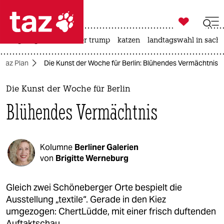

taz zahl ich
bergsteigen
usa unter trump
katzen
landtagswahl in sachs

taz zahl ich
taz Plan
Die Kunst der Woche für Berlin: Blühendes Vermächtnis
taz zahl ich
themen
Die Kunst der Woche für Berlin
Blühendes Vermächtnis
politik
öko
Kolumne
Berliner Galerien
gesellschaft
von
Brigitte Werneburg
kultur
Gleich zwei Schöneberger Orte bespielt die
Ausstellung „textile“. Gerade in den Kiez
sport
umgezogen: ChertLüdde, mit einer frisch duftenden
Auftaktschau.