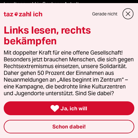
Landtagswahl in Sachsen-Anhalt
taz
zahl ich
Gerade nicht

Ceuta
Links lesen, rechts
Hitze
bekämpfen
Mit doppelter Kraft für eine offene Gesellschaft!
Besonders jetzt brauchen Menschen, die sich gegen
Verlag
Rechtsextremismus einsetzen, unsere Solidarität.
Daher gehen 50 Prozent der Einnahmen aus
Neuanmeldungen an „Alles beginnt im Zentrum“ –
Aktuelles
eine Kampagne, die bedrohte linke Kulturzentren
und Jugendorte unterstützt. Sind Sie dabei?
Hausblog

Ja, ich will
Die Seitenwende
Schon dabei!
Stellen