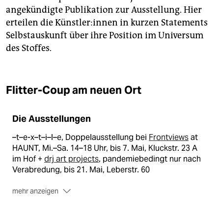
angekündigte Publikation zur Ausstellung. Hier
erteilen die Künst­le­r:in­nen in kurzen Statements
Selbstauskunft über ihre Position im Universum
des Stoffes.
Flitter-Coup am neuen Ort
Die Ausstellungen
–t–e-x–t–i–l–e, Doppelausstellung bei
Frontviews
at
HAUNT, Mi.–Sa. 14–18 Uhr, bis 7. Mai, Kluckstr. 23 A
im Hof +
drj art projects
, pandemiebedingt nur nach
Verabredung, bis 21. Mai, Leberstr. 60
mehr anzeigen
Petrit Halilaj & Alvaro Urbano mit Annette Frick: Die
Blüten von Berlin,
ChertLüdde
, Di.–Sa. 12–18 Uhr, bis