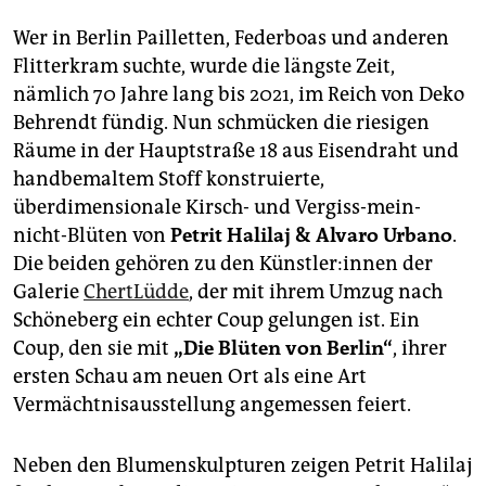
29. Mai, Hauptstr. 18
Wer in Berlin Pailletten, Federboas und anderen
Flitterkram suchte, wurde die längste Zeit,
nämlich 70 Jahre lang bis 2021, im Reich von Deko
Behrendt fündig. Nun schmücken die riesigen
Räume in der Hauptstraße 18 aus Eisendraht und
handbemaltem Stoff konstruierte,
überdimensionale Kirsch- und Vergiss-mein-
nicht-Blüten von
Petrit Halilaj & Alvaro Urbano
.
Die beiden gehören zu den Künst­le­r:in­nen der
Galerie
ChertLüdde
, der mit ihrem Umzug nach
Schöneberg ein echter Coup gelungen ist. Ein
Coup, den sie mit
„Die Blüten von Berlin“
, ihrer
ersten Schau am neuen Ort als eine Art
Vermächtnisausstellung angemessen feiert.
Neben den Blumenskulpturen zeigen Petrit Halilaj