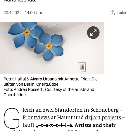
berlin
nord
20.4.2022
14:00 Uhr
teilen
wahrheit
verlag
verlag
veranstaltungen
shop
Petrit Halilaj & Alvaro Urbano mit Annette Frick: Die
Blüten von Berlin, ChertLüdde
fragen & hilfe
Foto: Andrea Rossetti; Courtesy of the artists and
ChertLüdde
unterstützen
G
abo
leich an zwei Standorten in Schöneberg –
Frontviews
at Haunt und
drj art projects
–
genossenschaft
läuft
„–t–e-x–t–i–l–e. Artists and their