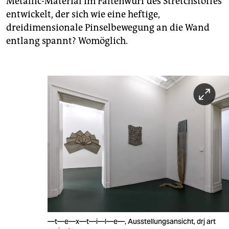
Metallic-Material im Faltenwurf des Stretchstoffes
entwickelt, der sich wie eine heftige,
dreidimensionale Pinselbewegung an die Wand
entlang spannt? Womöglich.
—t—e—x—t—i—l—e—, Ausstellungsansicht, drj art