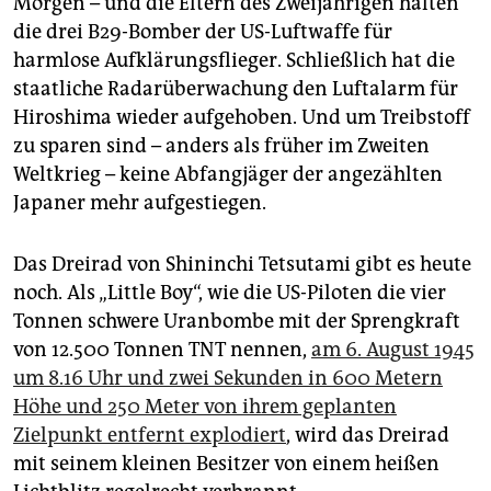
Morgen – und die Eltern des Zweijährigen halten
die drei B29-Bomber der US-Luftwaffe für
harmlose Aufklärungsflieger. Schließlich hat die
staatliche Radarüberwachung den Luftalarm für
Hiroshima wieder aufgehoben. Und um Treibstoff
zu sparen sind – anders als früher im Zweiten
Weltkrieg – keine Abfangjäger der angezählten
Japaner mehr aufgestiegen.
Das Dreirad von Shininchi Tetsutami gibt es heute
noch. Als „Little Boy“, wie die US-Piloten die vier
Tonnen schwere Uranbombe mit der Sprengkraft
von 12.500 Tonnen TNT nennen,
am 6. August 1945
um 8.16 Uhr und zwei Sekunden in 600 Metern
Höhe und 250 Meter von ihrem geplanten
Zielpunkt entfernt explodiert
, wird das Dreirad
mit seinem kleinen Besitzer von einem heißen