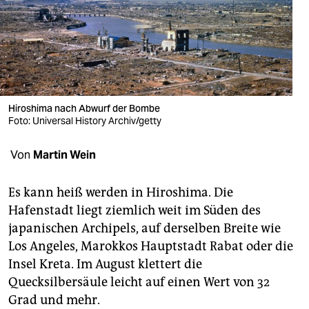
berlin
nord
wahrheit
verlag
Hiroshima nach Abwurf der Bombe
verlag
Foto: Universal History Archiv/getty
veranstaltungen
Von
Martin Wein
shop
Es kann heiß werden in Hiroshima. Die
fragen & hilfe
Hafenstadt liegt ziemlich weit im Süden des
japanischen Archipels, auf derselben Breite wie
unterstützen
Los Angeles, Marokkos Hauptstadt Rabat oder die
abo
Insel Kreta. Im August klettert die
Quecksilbersäule leicht auf einen Wert von 32
genossenschaft
Grad und mehr.