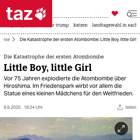

taz zahl ich
bergsteigen
usa unter trump
katzen
landtagswahl in sachs

taz zahl ich
Reise
Die Katastrophe der ersten Atombombe: Little Boy, little Girl
taz zahl ich
themen
Die Katastrophe der ersten Atombombe
Little Boy, little Girl
politik
Vor 75 Jahren explodierte die Atombombe über
öko
Hiroshima. Im Friedenspark wirbt vor allem die
Statue eines kleinen Mädchens für den Weltfrieden.
gesellschaft
8.8.2020
18:24 Uhr
teilen
kultur
sport