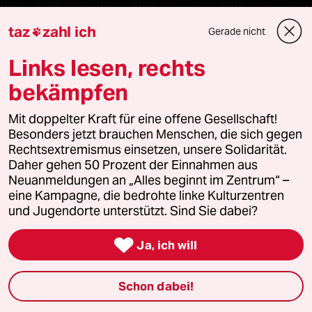
taz
zahl ich
Podcast
Gerade nicht

Links lesen, rechts
bundestalk
bekämpfen
fernverbindung
Mit doppelter Kraft für eine offene Gesellschaft!
Besonders jetzt brauchen Menschen, die sich gegen
klima update°
Rechtsextremismus einsetzen, unsere Solidarität.
Daher gehen 50 Prozent der Einnahmen aus
Mauerecho
Neuanmeldungen an „Alles beginnt im Zentrum“ –
eine Kampagne, die bedrohte linke Kulturzentren
Freie Rede
und Jugendorte unterstützt. Sind Sie dabei?

Ja, ich will
reingehen
Schon dabei!
Newsletter