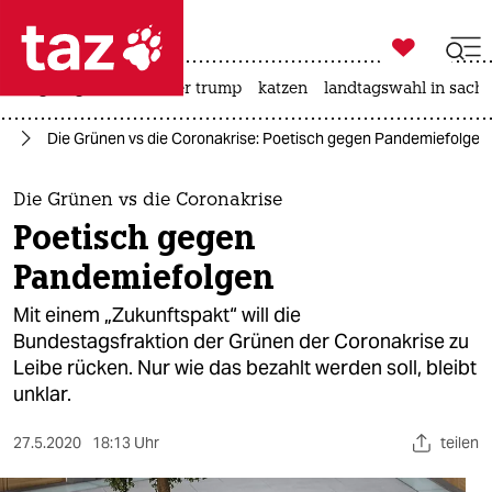

taz zahl ich
bergsteigen
usa unter trump
katzen
landtagswahl in sachs

taz zahl ich
us
Die Grünen vs die Coronakrise: Poetisch gegen Pandemiefolgen
taz zahl ich
themen
Die Grünen vs die Coronakrise
Poetisch gegen
politik
Pandemiefolgen
öko
Mit einem „Zukunftspakt“ will die
Bundestagsfraktion der Grünen der Coronakrise zu
gesellschaft
Leibe rücken. Nur wie das bezahlt werden soll, bleibt
unklar.
kultur
sport
27.5.2020
18:13 Uhr
teilen