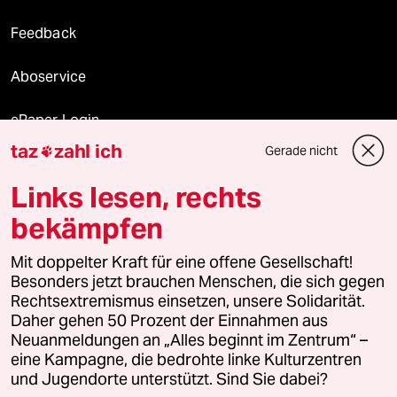
Feedback
Aboservice
ePaper Login
taz
zahl ich
Gerade nicht

Downloads für Abonnierende
Links lesen, rechts
bekämpfen
© 2026 taz Verlags und Vertriebs GmbH
Mit doppelter Kraft für eine offene Gesellschaft!
Alle Rechte vorbehalten. Bei rechtlichen Fragen oder für Genehmigungen
wenden Sie sich bitte an
lizenzen@taz.de
Besonders jetzt brauchen Menschen, die sich gegen
Rechtsextremismus einsetzen, unsere Solidarität.
Daher gehen 50 Prozent der Einnahmen aus
Feedback
Redaktionsstatut
Kommune-Richtlinien
KI-
Neuanmeldungen an „Alles beginnt im Zentrum“ –
eine Kampagne, die bedrohte linke Kulturzentren
Leitlinie
Informant
Datenschutz
Impressum
AGB
und Jugendorte unterstützt. Sind Sie dabei?