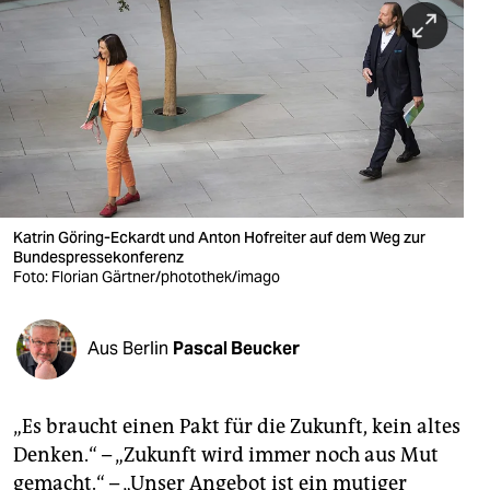
berlin
nord
wahrheit
verlag
verlag
veranstaltungen
Katrin Göring-Eckardt und Anton Hofreiter auf dem Weg zur
Bundespressekonferenz
Foto: Florian Gärtner/photothek/imago
shop
fragen & hilfe
Aus Berlin
Pascal Beucker
unterstützen
abo
„Es braucht einen Pakt für die Zukunft, kein altes
genossenschaft
Denken.“ – „Zukunft wird immer noch aus Mut
gemacht.“ – „Unser Angebot ist ein mutiger