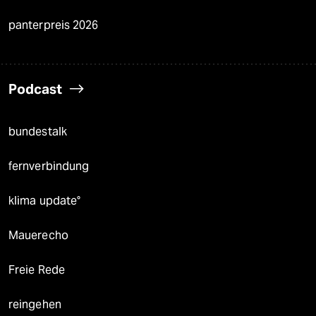
panterpreis 2026
Podcast
bundestalk
fernverbindung
klima update°
Mauerecho
Freie Rede
reingehen