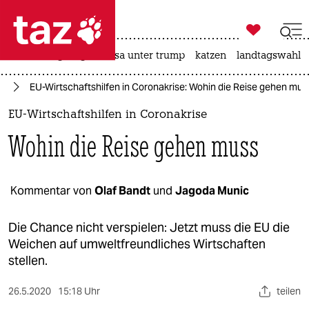

taz zahl ich
hitze
bergsteigen
usa unter trump
katzen
landtagswahl i

taz zahl ich
us
EU-Wirtschaftshilfen in Coronakrise: Wohin die Reise gehen mus
taz zahl ich
EU-Wirtschaftshilfen in Coronakrise
themen
Wohin die Reise gehen muss
politik
öko
Kommentar von
Olaf Bandt
und
Jagoda Munic
gesellschaft
Die Chance nicht verspielen: Jetzt muss die EU die
Weichen auf umweltfreundliches Wirtschaften
kultur
stellen.
sport
26.5.2020
15:18 Uhr
teilen