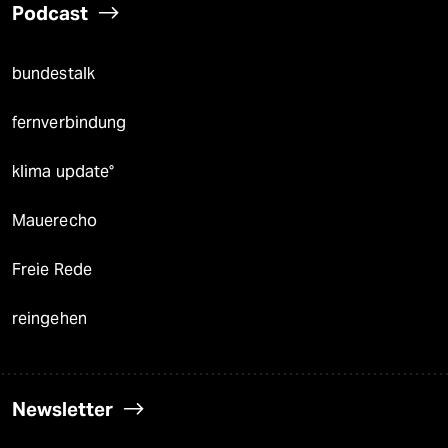
Podcast
bundestalk
fernverbindung
klima update°
Mauerecho
Freie Rede
reingehen
Newsletter