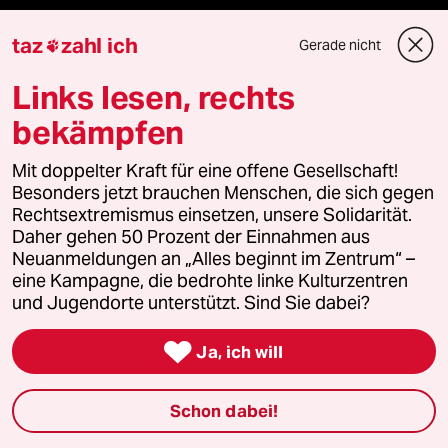
team zukunft
taz
zahl ich
Gerade nicht

taz frisch
Links lesen, rechts
taz zahl ich
bekämpfen
taz lab Infobrief
Mit doppelter Kraft für eine offene Gesellschaft!
Besonders jetzt brauchen Menschen, die sich gegen
Rechtsextremismus einsetzen, unsere Solidarität.
Daher gehen 50 Prozent der Einnahmen aus
Veranstaltungen
Neuanmeldungen an „Alles beginnt im Zentrum“ –
eine Kampagne, die bedrohte linke Kulturzentren
und Jugendorte unterstützt. Sind Sie dabei?
Demnächst

Ja, ich will
Vor Ort
Schon dabei!
Live im Stream