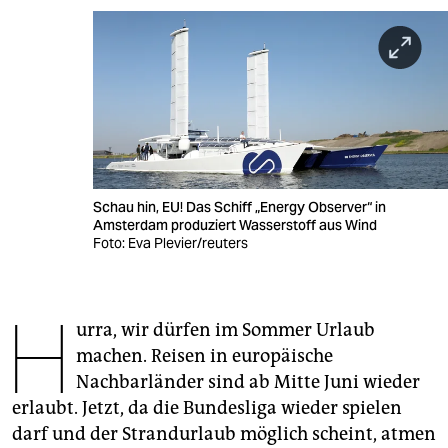
berlin
nord
wahrheit
verlag
verlag
Schau hin, EU! Das Schiff „Energy Observer“ in
veranstaltungen
Amsterdam produziert Wasserstoff aus Wind
Foto: Eva Plevier/reuters
shop
fragen & hilfe
H
urra, wir dürfen im Sommer Urlaub
unterstützen
machen. Reisen in europäische
abo
Nachbarländer sind ab Mitte Juni wieder
erlaubt. Jetzt, da die Bundesliga wieder spielen
genossenschaft
darf und der Strandurlaub möglich scheint, atmen