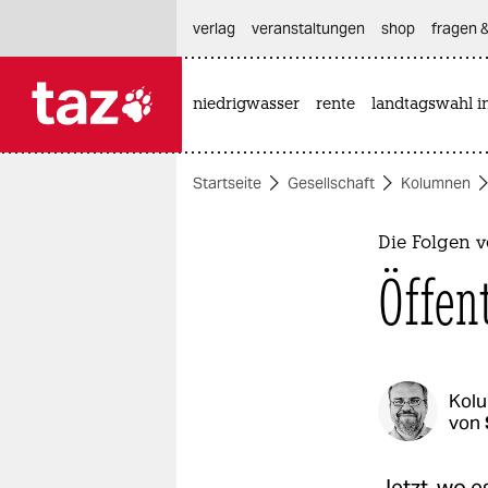
hautnavigation anspringen
hauptinhalt anspringen
footer anspringen
verlag
veranstaltungen
shop
fragen &
niedrigwasser
rente
landtagswahl i

taz zahl ich
taz zahl ich
Startseite
Gesellschaft
Kolumnen
themen
politik
Die Folgen v
Öffen
öko
gesellschaft
kultur
Kol
von
sport