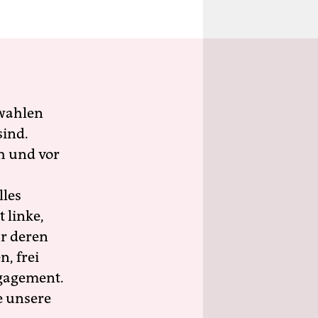
wahlen
sind.
h und vor
lles
 linke,
ür deren
n, frei
ngagement.
e unsere