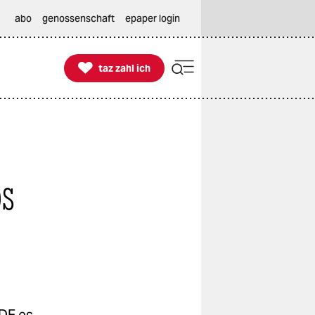
abo
genossenschaft
epaper login

taz zahl ich
taz zahl ich
os