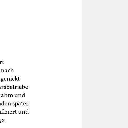
rt
 nach
ngenickt
hrsbetriebe
bnahm und
nden später
fiziert und
5x