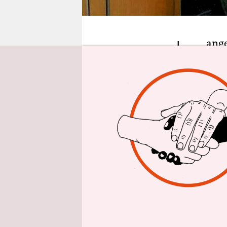
epaper login
L
ange
Seit
Euro
einzuführe
Tiger im T
Die Führun
ihrem Publ
Bahn. Was e
ermöglicht
Chaos geso
Direktoriu
zuerst in 