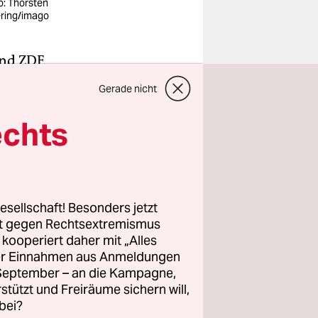
o: Thorsten
ring/imago
nd ZDF.
nder, das
9-
Gerade nicht
und der
echts
ühlung mit
n Bus und
esellschaft! Besonders jetzt
rt gegen Rechtsextremismus
­r*in­nen
z kooperiert daher mit „Alles
g für
ller Einnahmen aus Anmeldungen
. September – an die Kampagne,
m Buhrow
rstützt und Freiräume sichern will,
bei?
noch sein