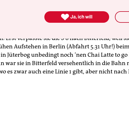
n der Linie 7 nach Porz-Zündorf stehengelassen h

Ja, ich will
rsitzende Patricia Schlesinger vom rbb war auf
tagen Mitteldeutschland in Leipzig, kam da aber
n. Erst verpasste sie die S 8 nach Bitterfeld, weil 
rühen Aufstehen in Berlin (Abfahrt 5.31 Uhr!) bei
in Jüterbog unbedingt noch ’nen Chai Latte to g
n war sie in Bitterfeld versehentlich in die Bahn
wo es zwar auch eine Linie 1 gibt, aber nicht nach