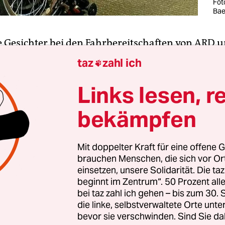
Fot
Bae
 Gesichter bei den Fahrbereitschaften von ARD u
 dem Beschluss der Rundfunkkommission der Lä
taz
zahl ich

-Ticket
verpflichtend für alle Anstaltshierarchen
n, bleibt die Limousinenflotte in der Tiefgarage 
Links lesen, r
ank.
bekämpfen
gskräfte sitzen dafür bis Ende August auf Tuchf
ikum, ihren eigentlichen Auftraggeber*innen, i
Mit doppelter Kraft für eine offene G
brauchen Menschen, die sich vor O
inen entspannten Plausch mit den Bei­trags­zah­le
einsetzen, unsere Solidarität. Die ta
, hat nach taz-Informa­tio­nen schon am ersten Ta
beginnt im Zentrum“. 50 Prozent a
rgt. Beim WDR in Köln konnte eine wichtige
bei taz zahl ich gehen – bis zum 30
mssitzung nicht stattfinden, weil Intendant To
die linke, selbstverwaltete Orte unte
bevor sie verschwinden. Sind Sie da
die falsche U-Bahn gestiegen war und dann auch 