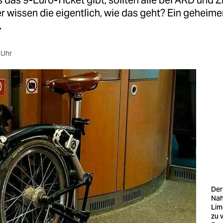
s das 9-Euro-Ticket gibt, sollten alle bei ARD und 
r wissen die eigentlich, wie das geht? Ein geheimer
.
 Uhr
Der
Nah
Lim
zu 