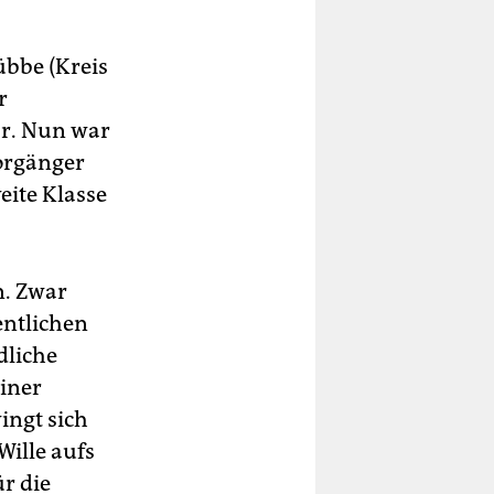
bbe (Kreis
r
ar. Nun war
orgänger
eite Klasse
n. Zwar
entlichen
dliche
einer
ingt sich
Wille aufs
ür die