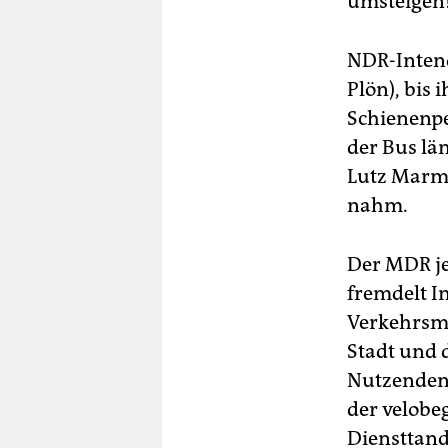
umsteigen!
NDR-Inten
Plön), bis 
Schienenpe
der Bus lä
Lutz Marmo
nahm.
Der MDR je
fremdelt I
Verkehrsmi
Stadt und 
Nutzenden.
der velobe
Diensttande