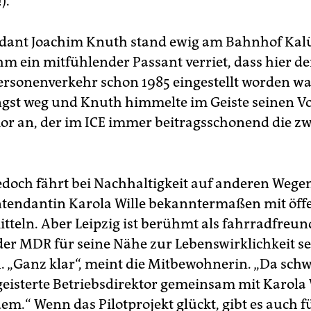
).
dant Joachim Knuth stand ewig am Bahnhof Kalü
ihm ein mitfühlender Passant verriet, dass hier de
rsonenverkehr schon 1985 eingestellt worden w
ngst weg und Knuth himmelte im Geiste seinen V
r an, der im ICE immer beitragsschonend die zw
doch fährt bei Nachhaltigkeit auf anderen Wege
ntendantin Karola Wille bekanntermaßen mit öff
tteln. Aber Leipzig ist berühmt als fahrradfreun
der MDR für seine Nähe zur Lebenswirklichkeit s
 „Ganz klar“, meint die Mitbewohnerin. „Da schw
geisterte Betriebsdirektor gemeinsam mit Karola 
m.“ Wenn das Pilotprojekt glückt, gibt es auch f