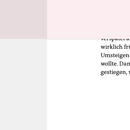
Klapprad i
Die ARD-Vo
den Medien
verspätet a
wirklich f
Umsteigen 
wollte. Dan
gestiegen, 