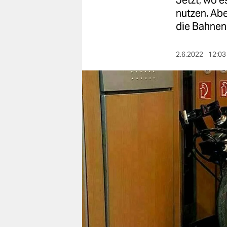
Jetzt, wo e
berlin
nutzen. Abe
nord
die Bahnen
wahrheit
2.6.2022
12:03
verlag
verlag
veranstaltungen
shop
fragen & hilfe
unterstützen
abo
genossenschaft