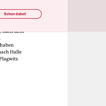
atte.
Schon dabei!
 dem Weg zu
 ziemlich
sie nach dem
m
o haben
 nach Halle
 Plagwitz.