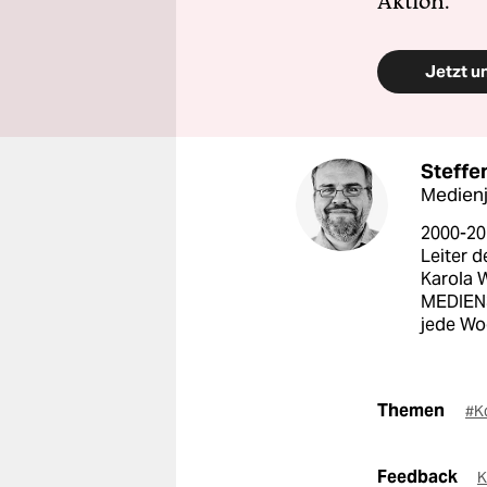
Aktion.
Jetzt u
Steffe
Medienj
2000-20
Leiter 
Karola W
MEDIEN3
jede Wo
Themen
#K
Feedback
K