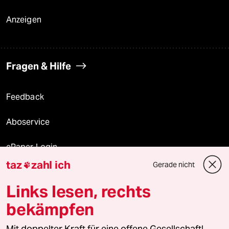
Anzeigen
Fragen & Hilfe
Feedback
Aboservice
ePaper Login
taz
zahl ich
Gerade nicht

Downloads für Abonnierende
Links lesen, rechts
bekämpfen
© 2026 taz Verlags und Vertriebs GmbH
Alle Rechte vorbehalten. Bei rechtlichen Fragen oder für Genehmigungen