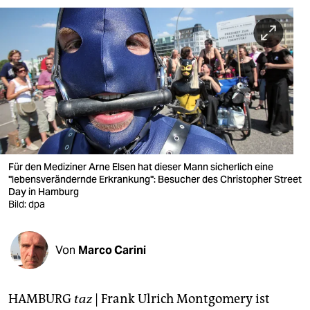
berlin
nord
wahrheit
verlag
verlag
veranstaltungen
Für den Mediziner Arne Elsen hat dieser Mann sicherlich eine
shop
"lebensverändernde Erkrankung": Besucher des Christopher Street
Day in Hamburg
fragen & hilfe
Bild: dpa
unterstützen
Von
Marco Carini
abo
genossenschaft
HAMBURG
taz
| Frank Ulrich Montgomery ist