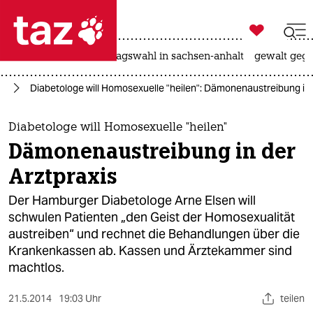

taz zahl ich
nahost-konflikt
landtagswahl in sachsen-anhalt
gewalt gege

taz zahl ich
rd
Diabetologe will Homosexuelle "heilen": Dämonenaustreibung in 
taz zahl ich
themen
Diabetologe will Homosexuelle "heilen"
Dämonenaustreibung in der
politik
Arztpraxis
öko
Der Hamburger Diabetologe Arne Elsen will
schwulen Patienten „den Geist der Homosexualität
gesellschaft
austreiben“ und rechnet die Behandlungen über die
Krankenkassen ab. Kassen und Ärztekammer sind
kultur
machtlos.
sport
21.5.2014
19:03 Uhr
teilen