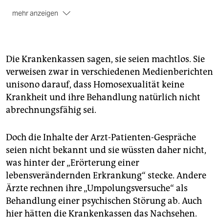
mehr anzeigen
Kritik formuliert
der Vorsitzende der
Arbeitsgemeinschaft der Hamburger Diabetes-
Schwerpunktpraxen, Andreas Klinge: "Der Versuch,
Homosexualität in Heterosexualität umwandeln zu
Die Krankenkassen sagen, sie seien machtlos. Sie
wollen, kann bei den Betroffenen schwere Schäden
verweisen zwar in verschiedenen Medienberichten
verursachen."
unisono darauf, dass Homosexualität keine
Über eine Entziehung
der ärztlichen Zulassung
Krankheit und ihre Behandlung natürlich nicht
entscheiden - oft auf Antrag der Ärztekammer - die
abrechnungsfähig sei.
zuständigen Landesbehörden. In Hamburg ist das die
Gesundheitsbehörde.
Doch die Inhalte der Arzt-Patienten-Gespräche
seien nicht bekannt und sie wüssten daher nicht,
was hinter der „Erörterung einer
lebensverändernden Erkrankung“ stecke. Andere
Ärzte rechnen ihre „Umpolungsversuche“ als
Behandlung einer psychischen Störung ab. Auch
hier hätten die Krankenkassen das Nachsehen.