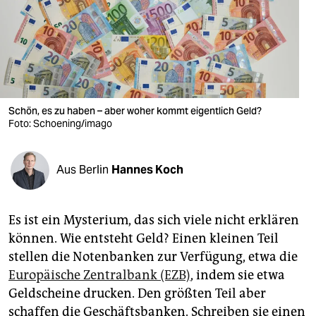
berlin
nord
wahrheit
verlag
Schön, es zu haben – aber woher kommt eigentlich Geld?
Foto: Schoening/imago
verlag
veranstaltungen
Aus Berlin
Hannes Koch
shop
fragen & hilfe
Es ist ein Mysterium, das sich viele nicht erklären
unterstützen
können. Wie entsteht Geld? Einen kleinen Teil
stellen die Notenbanken zur Verfügung, etwa die
abo
Europäische Zentralbank (EZB)
, indem sie etwa
genossenschaft
Geldscheine drucken. Den größten Teil aber
schaffen die Geschäftsbanken. Schreiben sie einen