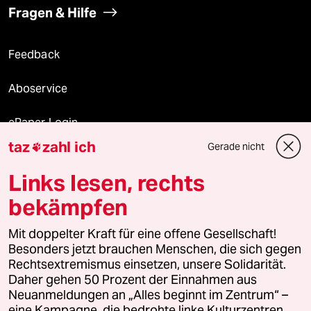
Fragen & Hilfe
Feedback
Aboservice
ePaper Login
taz
zahl ich
Gerade nicht

Downloads für Abonnierende
Links lesen, rechts
bekämpfen
© 2026 taz Verlags und Vertriebs GmbH
Mit doppelter Kraft für eine offene Gesellschaft!
Alle Rechte vorbehalten. Bei rechtlichen Fragen oder für Genehmigungen
wenden Sie sich bitte an
lizenzen@taz.de
Besonders jetzt brauchen Menschen, die sich gegen
Rechtsextremismus einsetzen, unsere Solidarität.
Daher gehen 50 Prozent der Einnahmen aus
Feedback
Redaktionsstatut
Kommune-Richtlinien
KI-
Neuanmeldungen an „Alles beginnt im Zentrum“ –
eine Kampagne, die bedrohte linke Kulturzentren