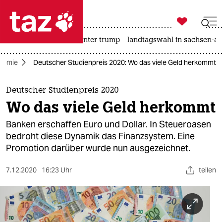

taz zahl ich
nahost-konflikt
usa unter trump
landtagswahl in sachsen-an

taz zahl ich
nomie
Deutscher Studienpreis 2020: Wo das viele Geld herkommt
taz zahl ich
themen
Deutscher Studienpreis 2020
Wo das viele Geld herkommt
politik
Banken erschaffen Euro und Dollar. In Steueroasen
öko
bedroht diese Dynamik das Finanzsystem. Eine
Promotion darüber wurde nun ausgezeichnet.
gesellschaft
7.12.2020
16:23 Uhr
teilen
kultur
sport