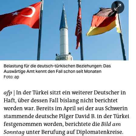
berlin
nord
wahrheit
verlag
verlag
veranstaltungen
Belastung für die deutsch-türkischen Beziehungen: Das
Auswärtige Amt kennt den Fall schon seit Monaten
Foto: ap
shop
fragen & hilfe
afp
| In der Türkei sitzt ein weiterer Deutscher in
Haft, über dessen Fall bislang nicht berichtet
unterstützen
worden war. Bereits im April sei der aus Schwerin
abo
stammende deutsche Pilger David B. in der Türkei
festgenommen worden, berichtete die
Bild am
genossenschaft
Sonntag
unter Berufung auf Diplomatenkreise.