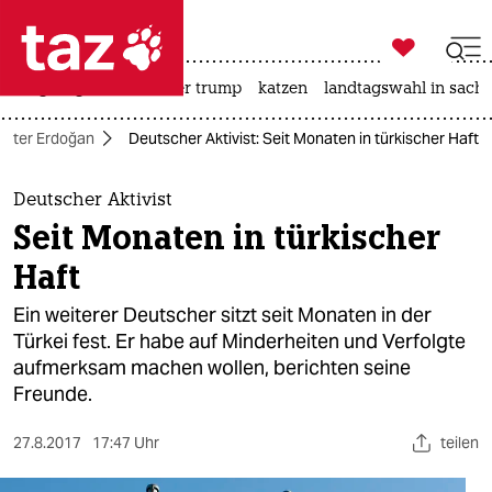

taz zahl ich
bergsteigen
usa unter trump
katzen
landtagswahl in sachs

taz zahl ich
 unter Erdoğan
Deutscher Aktivist: Seit Monaten in türkischer Haft
taz zahl ich
themen
Deutscher Aktivist
Seit Monaten in türkischer
politik
Haft
öko
Ein weiterer Deutscher sitzt seit Monaten in der
Türkei fest. Er habe auf Minderheiten und Verfolgte
gesellschaft
aufmerksam machen wollen, berichten seine
Freunde.
kultur
sport
27.8.2017
17:47 Uhr
teilen