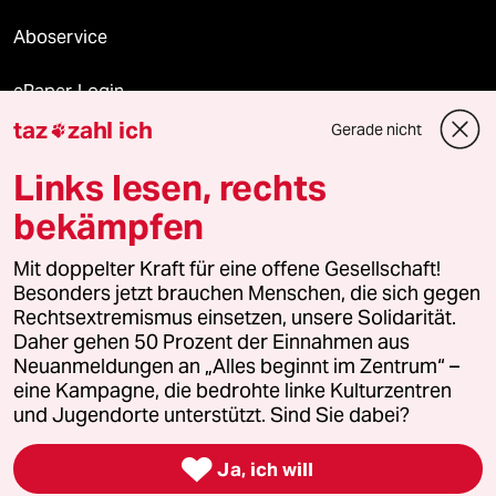
Aboservice
ePaper Login
taz
zahl ich
Gerade nicht

Downloads für Abonnierende
Links lesen, rechts
bekämpfen
© 2026 taz Verlags und Vertriebs GmbH
Mit doppelter Kraft für eine offene Gesellschaft!
Alle Rechte vorbehalten. Bei rechtlichen Fragen oder für Genehmigungen
wenden Sie sich bitte an
lizenzen@taz.de
Besonders jetzt brauchen Menschen, die sich gegen
Rechtsextremismus einsetzen, unsere Solidarität.
Daher gehen 50 Prozent der Einnahmen aus
Feedback
Redaktionsstatut
Kommune-Richtlinien
KI-
Neuanmeldungen an „Alles beginnt im Zentrum“ –
eine Kampagne, die bedrohte linke Kulturzentren
Leitlinie
Informant
Datenschutz
Impressum
AGB
und Jugendorte unterstützt. Sind Sie dabei?
Seitenwende
Einwilligungen widerrufen (Ads)

Ja, ich will