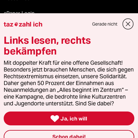
ePaper Login
taz
zahl ich
Gerade nicht

Downloads für Abonnierende
Links lesen, rechts
bekämpfen
© 2026 taz Verlags und Vertriebs GmbH
Mit doppelter Kraft für eine offene Gesellschaft!
Alle Rechte vorbehalten. Bei rechtlichen Fragen oder für Genehmigungen
wenden Sie sich bitte an
lizenzen@taz.de
Besonders jetzt brauchen Menschen, die sich gegen
Rechtsextremismus einsetzen, unsere Solidarität.
Daher gehen 50 Prozent der Einnahmen aus
Feedback
Redaktionsstatut
Kommune-Richtlinien
KI-
Neuanmeldungen an „Alles beginnt im Zentrum“ –
eine Kampagne, die bedrohte linke Kulturzentren
Leitlinie
Informant
Datenschutz
Impressum
AGB
und Jugendorte unterstützt. Sind Sie dabei?
Seitenwende
Einwilligungen widerrufen (Ads)

Ja, ich will
Schon dabei!