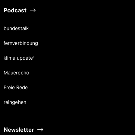
Podcast
bundestalk
fernverbindung
klima update°
Mauerecho
Freie Rede
reingehen
Newsletter