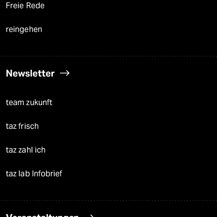
Freie Rede
reingehen
Newsletter
team zukunft
taz frisch
taz zahl ich
taz lab Infobrief