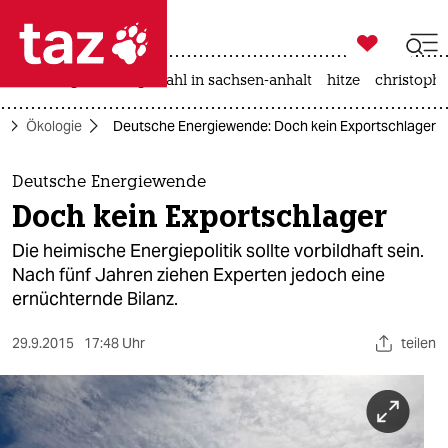

taz zahl ich
iran-krieg
landtagswahl in sachsen-anhalt
hitze
christophe

taz zahl ich
o
Ökologie
Deutsche Energiewende: Doch kein Exportschlager
taz zahl ich
themen
Deutsche Energiewende
Doch kein Exportschlager
politik
Die heimische Energiepolitik sollte vorbildhaft sein.
öko
Nach fünf Jahren ziehen Experten jedoch eine
ernüchternde Bilanz.
gesellschaft
29.9.2015
17:48 Uhr
teilen
kultur
sport