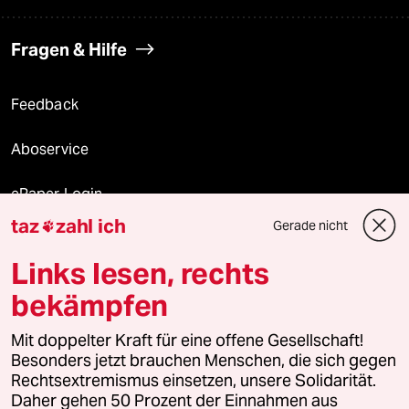
Fragen & Hilfe
Feedback
Aboservice
ePaper Login
taz
zahl ich
Gerade nicht

Downloads für Abonnierende
Links lesen, rechts
bekämpfen
© 2026 taz Verlags und Vertriebs GmbH
Alle Rechte vorbehalten. Bei rechtlichen Fragen oder für Genehmigungen
Mit doppelter Kraft für eine offene Gesellschaft!
wenden Sie sich bitte an
lizenzen@taz.de
Besonders jetzt brauchen Menschen, die sich gegen
Rechtsextremismus einsetzen, unsere Solidarität.
Daher gehen 50 Prozent der Einnahmen aus
Feedback
Redaktionsstatut
Kommune-Richtlinien
KI-