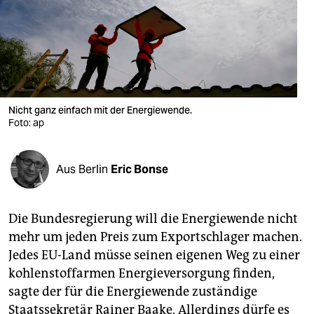
berlin
nord
wahrheit
verlag
Nicht ganz einfach mit der Energiewende.
verlag
Foto: ap
veranstaltungen
Aus Berlin
Eric Bonse
shop
fragen & hilfe
Die Bundesregierung will die Energiewende nicht
unterstützen
mehr um jeden Preis zum Exportschlager machen.
Jedes EU-Land müsse seinen eigenen Weg zu einer
abo
kohlenstoffarmen Energieversorgung finden,
genossenschaft
sagte der für die Energiewende zuständige
Staatssekretär Rainer Baake. Allerdings dürfe es