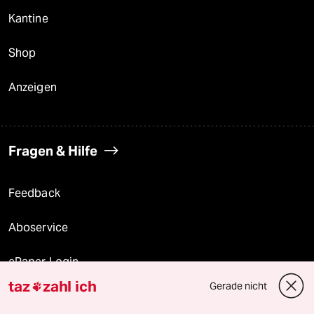
Kantine
Shop
Anzeigen
Fragen & Hilfe
Feedback
Aboservice
ePaper Login
taz
zahl ich
Gerade nicht

Downloads für Abonnierende