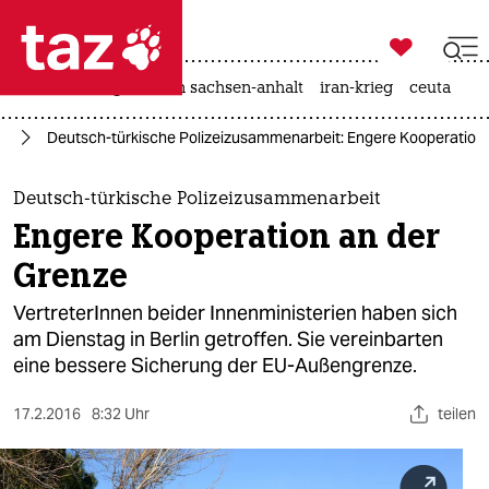

taz zahl ich
hitze
landtagswahl in sachsen-anhalt
iran-krieg
ceuta

taz zahl ich
an
Deutsch-türkische Polizeizusammenarbeit: Engere Kooperation
taz zahl ich
themen
Deutsch-türkische Polizeizusammenarbeit
Engere Kooperation an der
politik
Grenze
öko
VertreterInnen beider Innenministerien haben sich
am Dienstag in Berlin getroffen. Sie vereinbarten
gesellschaft
eine bessere Sicherung der EU-Außengrenze.
kultur
17.2.2016
8:32 Uhr
teilen
sport