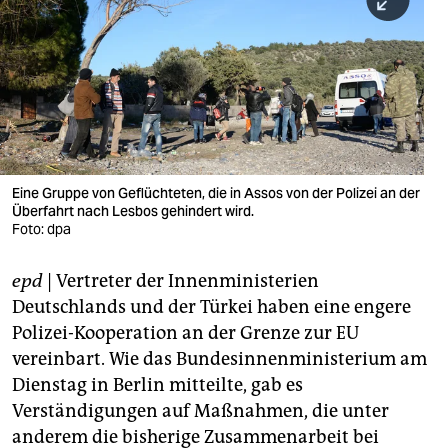
berlin
nord
wahrheit
verlag
verlag
Eine Gruppe von Geflüchteten, die in Assos von der Polizei an der
Überfahrt nach Lesbos gehindert wird.
veranstaltungen
Foto: dpa
shop
epd
| Vertreter der Innenministerien
fragen & hilfe
Deutschlands und der Türkei haben eine engere
unterstützen
Polizei-Kooperation an der Grenze zur EU
vereinbart. Wie das Bundesinnenministerium am
abo
Dienstag in Berlin mitteilte, gab es
Verständigungen auf Maßnahmen, die unter
genossenschaft
anderem die bisherige Zusammenarbeit bei