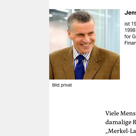
Jens
ist 1
1998 
for G
Finan
Bild: privat
Viele Mens
damalige R
„Merkel-La