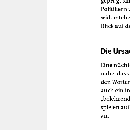
geprägt si
Politikern
widerstehe
Blick auf d
Die Ursa
Eine nücht
nahe, dass
den Worte
auch ein i
„belehrend
spielen au
an.