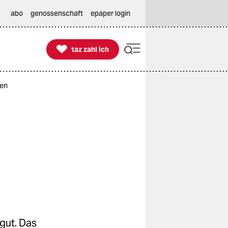
abo
genossenschaft
epaper login

taz zahl ich
taz zahl ich
ken
gut. Das