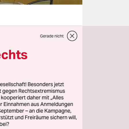
Ecken und
Gerade nicht
ni kam es
hen den
echts
zweite
reter der
Kongo sowie
rabischen
esellschaft! Besonders jetzt
rt gegen Rechtsextremismus
z kooperiert daher mit „Alles
ller Einnahmen aus Anmeldungen
rlin
. September – an die Kampagne,
 Nordrhein-
rstützt und Freiräume sichern will,
bei?
änder