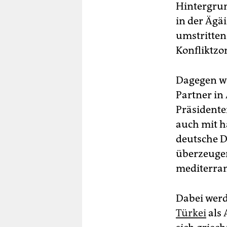
Hintergrun
in der Ägä
umstritten
Konfliktzo
Dagegen we
Partner in
Präsidente
auch mit h
deutsche D
überzeuge
mediterran
Dabei werd
Türkei
als 