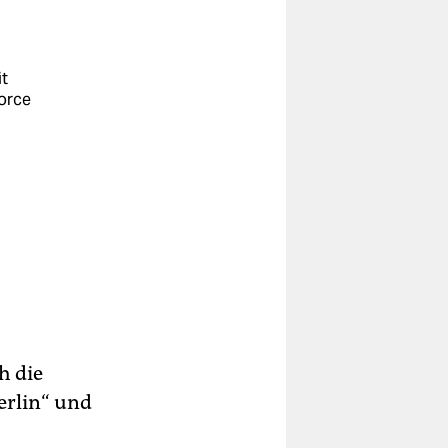
t
Force
h die
erlin“ und