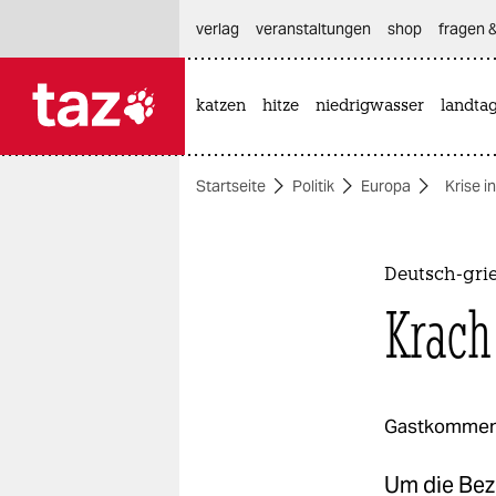
hautnavigation anspringen
hauptinhalt anspringen
footer anspringen
verlag
veranstaltungen
shop
fragen &
katzen
hitze
niedrigwasser
landta

taz zahl ich
taz zahl ich
Startseite
Politik
Europa
Krise i
themen
politik
Deutsch-gri
öko
Krach
gesellschaft
kultur
Gastkommen
sport
Um die Bezi