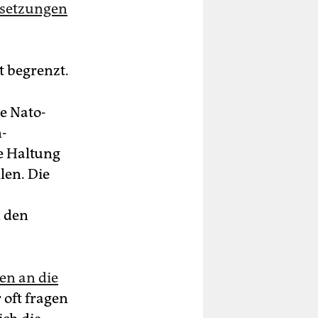
rsetzungen
t begrenzt.
e Nato-
n-
e Haltung
len. Die
 den
en an die
 oft fragen