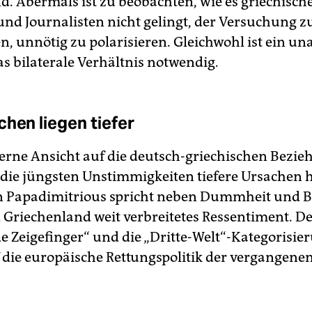
nd. Abermals ist zu beobachten, wie es griechisch
 und Journalisten nicht gelingt, der Versuchung z
n, unnötig zu polarisieren. Gleichwohl ist ein un
as bilaterale Verhältnis notwendig.
chen liegen tiefer
erne Ansicht auf die deutsch-griechischen Bezie
 die jüngsten Unstimmigkeiten tiefere Ursachen 
n Papadimitrious spricht neben Dummheit und B
n Griechenland weit verbreitetes Ressentiment. D
e Zeigefinger“ und die „Dritte-Welt“-Kategorisie
f die europäische Rettungspolitik der vergangen