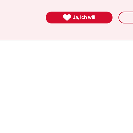
 Hilfe an. Und wie sieht es mit der Solidarität in
d aus? Die „Flutkatastrophe ist eine Strafe Gottes

Ja, ich will
 der Vergangenheit belehrend den Zeigefinger
elten und uns als Dritte-Welt-Land bezeichneten