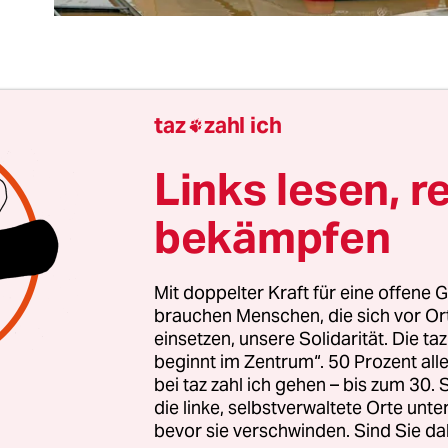
n im Sommer 2021. Es kracht an verschiedenen 
taz
zahl ich

ten im deutsch-griechischen Verhältnis. Ende Ju
einem öffentlichen diplomatischen Disput zwisc
Links lesen, r
terien in Berlin und Athen. Der Anlass war die
bekämpfen
ferenz zu Libyen
. Die Türkei war eingeladen, Vert
hen Union, der Arabischen Union, der Republik 
en aus Algerien, Ägypten und den Vereinigten A
Mit doppelter Kraft für eine offene G
brauchen Menschen, die sich vor O
einsetzen, unsere Solidarität. Die ta
beginnt im Zentrum“. 50 Prozent a
erhielt keine Einladung und fühlte sich durch Be
bei taz zahl ich gehen – bis zum 30
 Drei Wochen später werden Rheinland-Pfalz und
die linke, selbstverwaltete Orte unte
bevor sie verschwinden. Sind Sie da
von einer
Flutkatastrophe
getroffen. Zahlreiche L