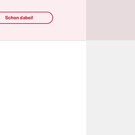
 für jene,
Schon dabei!
.“