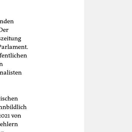
renden
 Der
szeitung
 Parlament.
fentlichen
en
rnalisten
ischen
nnbildlich
2021 von
ehlern