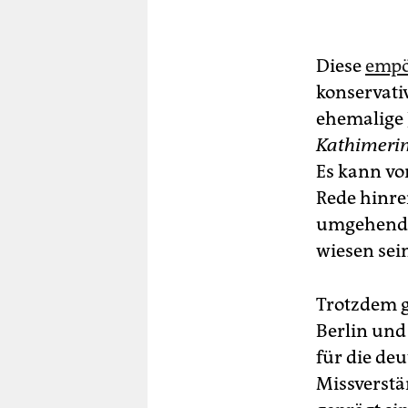
Diese
empö
konservati
ehemalige 
Kathimerin
Es kann vo
Rede hinre
umgehend
wiesen sei
Trotzdem 
Berlin und
für die de
Missverst