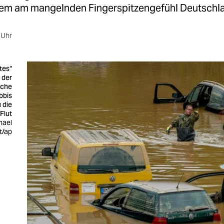
allem am mangelnden Fingerspitzengefühl Deutschl
 Uhr
tes“
 der
sche
bbis
 die
Flut
hael
t/ap