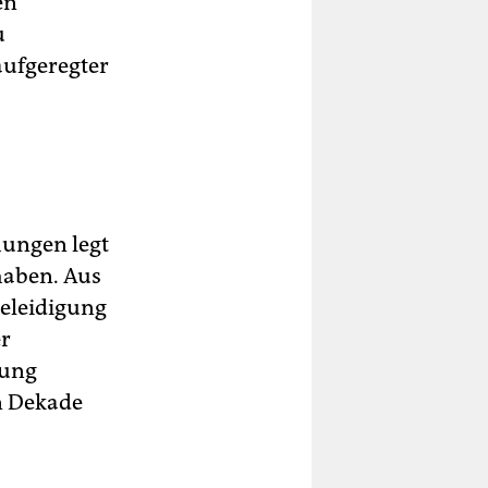
en
u
aufgeregter
hungen legt
haben. Aus
eleidigung
er
rung
en Dekade