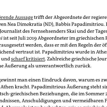
rende Aussage
trifft der Abgeordnete der regie
ven Nea Dimokratia (ND), Babbis Papadimitriou.
Journalist des Fernsehsenders Skai und der Tage
i
ist seit Juli 2019 Abgeordneter im griechischen
rausgesetzt werden, dass er mit den Regeln der öf
ichend vertraut ist. Papadimitriou wurde in Ath
 und
scharf kritisiert
. Zahlreiche griechische Jou
ne Äußerung als unverantwortlich zurück.
gewinnt man einen Eindruck davon, warum es zw
 Athen kracht. Papadimitrious Äußerung steht si
utsch-griechischen Beziehungen, die im Sommer 
ändnissen, Anschuldigungen und vermeidbaren F