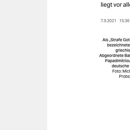
berlin
liegt vor 
nord
7.9.2021
15:36
wahrheit
verlag
Als „Strafe Got
bezeichnete
griechi
verlag
Abgeordnete Ba
Papadimitriou
veranstaltungen
deutsche 
Foto: Mic
shop
Probs
fragen & hilfe
unterstützen
abo
genossenschaft