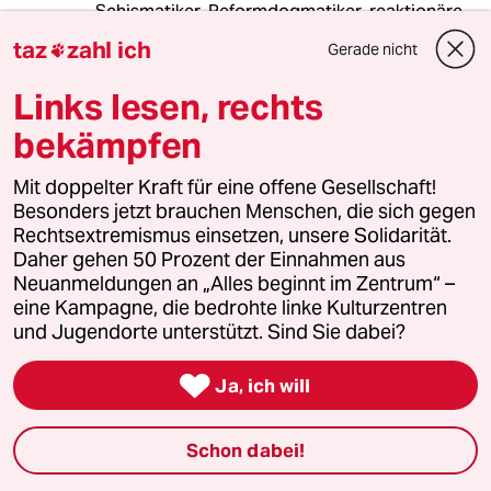
Schismatiker, Reformdogmatiker, reaktionäre
Fundamentalisten, Taliban der eigenen
taz
zahl ich
Gerade nicht

Bibelwortklauberei, Zeitgeistrevolutionäre und
-reaktionäre sowie Protes-tierer und -tanten,
Links lesen, rechts
haben also alle nicht den Markenkern des
Katholizismus begriffen.
bekämpfen
Franziskus hat ihn begriffen, Leo im Gegensatz
Mit doppelter Kraft für eine offene Gesellschaft!
zu Benedikt (der statt Evolution Reaktion
Besonders jetzt brauchen Menschen, die sich gegen
wollte) hoffentlich auch.
Rechtsextremismus einsetzen, unsere Solidarität.
Daher gehen 50 Prozent der Einnahmen aus
Neuanmeldungen an „Alles beginnt im Zentrum“ –
meistkommentiert
eine Kampagne, die bedrohte linke Kulturzentren
und Jugendorte unterstützt. Sind Sie dabei?
1
Krise der Demokratie

Ja, ich will
AfD-Wählen als Triebabfuhr
Schon dabei!
Streit um Rente mit 63