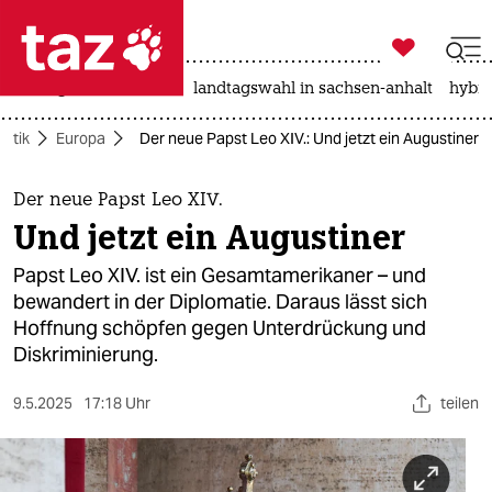

taz zahl ich
niedrigwasser
rente
landtagswahl in sachsen-anhalt
hybri

taz zahl ich
litik
Europa
Der neue Papst Leo XIV.: Und jetzt ein Augustiner
taz zahl ich
themen
Der neue Papst Leo XIV.
Und jetzt ein Augustiner
politik
Papst Leo XIV. ist ein Gesamtamerikaner – und
öko
bewandert in der Diplomatie. Daraus lässt sich
Hoffnung schöpfen gegen Unterdrückung und
gesellschaft
Diskriminierung.
kultur
9.5.2025
17:18 Uhr
teilen
sport