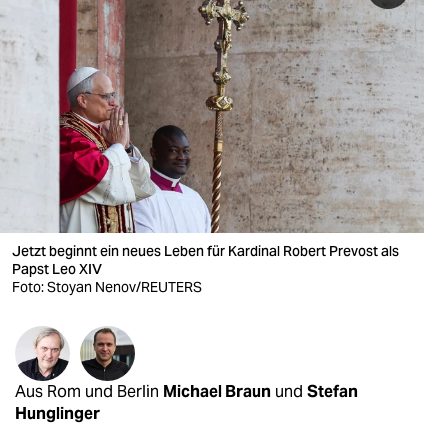
berlin
nord
wahrheit
verlag
verlag
veranstaltungen
Jetzt beginnt ein neues Leben für Kardinal Robert Prevost als
shop
Papst Leo XIV
Foto: Stoyan Nenov/REUTERS
fragen & hilfe
unterstützen
abo
Aus Rom und Berlin
Michael Braun
und
Stefan
genossenschaft
Hunglinger