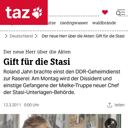

taz zahl ich
krieg in der ukraine
hitze
niedrigwasser
waldbrände

taz zahl ich
ik
Deutschland
Der neue Herr über die Akten: Gift für die Stasi
taz zahl ich
themen
Der neue Herr über die Akten
Gift für die Stasi
politik
Roland Jahn brachte einst den DDR-Geheimdienst
öko
zur Raserei: Am Montag wird der Dissident und
einstige Gefangene der Mielke-Truppe neuer Chef
gesellschaft
der Stasi-Unterlagen-Behörde.
kultur
12.3.2011
0:00 Uhr
teilen
sport