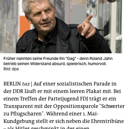
berlin
nord
wahrheit
verlag
verlag
Früher nannten seine Freunde ihn "Gag" - denn Roland Jahn
veranstaltungen
betrieb seinen Widerstand absurd, spielerisch, humorvoll.
Bild: dpa
shop
BERLIN
taz
| Auf einer sozialistischen Parade in
fragen & hilfe
der DDR läuft er mit einem leeren Plakat mit. Bei
unterstützen
einem Treffen der Parteijugend FDJ trägt er ein
Transparent mit der Oppositionsparole "Schwerter
abo
zu Pflugscharen". Während einer 1. Mai-
genossenschaft
Kundgebung stellt er sich neben die Ehrentribüne
– als Hitler geschminkt in der einen