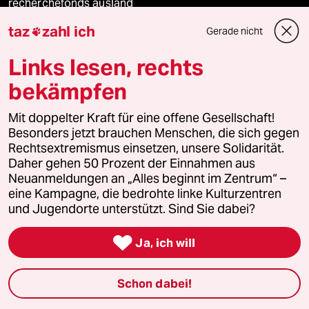
recherchefonds ausland
taz
zahl ich
Gerade nicht

panterstiftung
Links lesen, rechts
panterpreis 2026
bekämpfen
Mit doppelter Kraft für eine offene Gesellschaft!
Podcast
Besonders jetzt brauchen Menschen, die sich gegen
Rechtsextremismus einsetzen, unsere Solidarität.
Daher gehen 50 Prozent der Einnahmen aus
bundestalk
Neuanmeldungen an „Alles beginnt im Zentrum“ –
eine Kampagne, die bedrohte linke Kulturzentren
und Jugendorte unterstützt. Sind Sie dabei?
fernverbindung

Ja, ich will
klima update°
Mauerecho
Schon dabei!