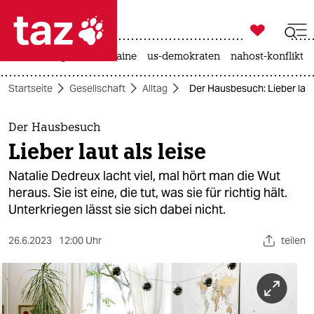

taz zahl ich
hitze
krieg in der ukraine
us-demokraten
nahost-konflikt

taz zahl ich
Startseite
Gesellschaft
Alltag
Der Hausbesuch: Lieber laut 
taz zahl ich
themen
Der Hausbesuch
Lieber laut als leise
politik
Natalie Dedreux lacht viel, mal hört man die Wut
öko
heraus. Sie ist eine, die tut, was sie für richtig hält.
Unterkriegen lässt sie sich dabei nicht.
gesellschaft
26.6.2023
12:00 Uhr
teilen
kultur
sport