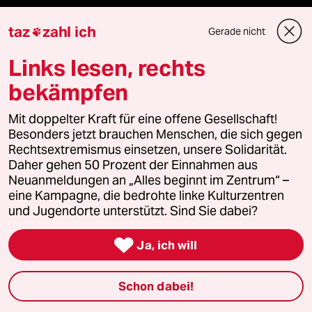
taz
zahl ich
Gerade nicht

team zukunft
Links lesen, rechts
taz frisch
bekämpfen
taz zahl ich
Mit doppelter Kraft für eine offene Gesellschaft!
Besonders jetzt brauchen Menschen, die sich gegen
taz lab Infobrief
Rechtsextremismus einsetzen, unsere Solidarität.
Daher gehen 50 Prozent der Einnahmen aus
Neuanmeldungen an „Alles beginnt im Zentrum“ –
eine Kampagne, die bedrohte linke Kulturzentren
Veranstaltungen
und Jugendorte unterstützt. Sind Sie dabei?

Demnächst
Ja, ich will
Vor Ort
Schon dabei!
Live im Stream