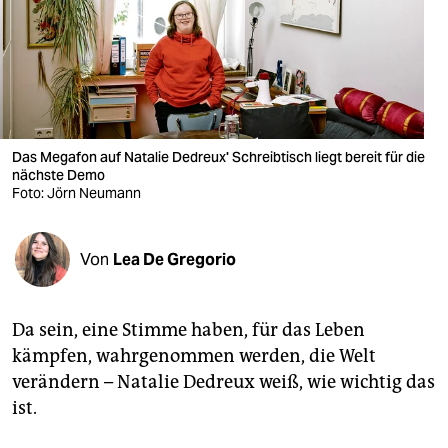
berlin
nord
wahrheit
verlag
Das Megafon auf Natalie Dedreux' Schreibtisch liegt bereit für die
verlag
nächste Demo
Foto: Jörn Neumann
veranstaltungen
shop
Von
Lea De Gregorio
fragen & hilfe
Da sein, eine Stimme haben, für das Leben
unterstützen
kämpfen, wahrgenommen werden, die Welt
abo
verändern – Natalie Dedreux weiß, wie wichtig das
ist.
genossenschaft