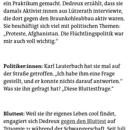
ein Praktikum gemacht. Dedreux erzählt, dass sie
damals Ak­ti­vis­t:in­nen aus Lützerath interviewte,
die dort ­gegen den Braunkohleabbau aktiv waren.
Sie beschäftigt sich viel mit politischen Themen:
„Proteste, Afghanistan. Die Flüchtlings­politik war
mir auch voll wichtig.“
Po­li­ti­ke­r:in­nen:
Karl Lauterbach hat sie mal auf
der Straße getroffen. „Ich habe ihm eine Frage
gestellt, und er konnte nichts darauf antworten.“
Was sie ihn gefragt hat? „Diese Bluttestfrage.“
Bluttest:
Weil sie ihr eigenes Leben cool findet,
engagiert sich Dedreux
gegen den Bluttest
auf
Trisomie 21 während der Schwangerschaft. Seit Juli