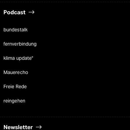
Podcast
bundestalk
fernverbindung
klima update°
Mauerecho
Freie Rede
reingehen
Newsletter