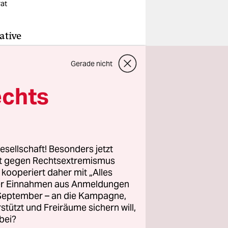
at
ative
Ersten
Gerade nicht
r „Welttag“
igung, das
echts
nen.
schen
esellschaft! Besonders jetzt
m
rt gegen Rechtsextremismus
krat hatte
z kooperiert daher mit „Alles
 das bis
ller Einnahmen aus Anmeldungen
. September – an die Kampagne,
e der
rstützt und Freiräume sichern will,
len
bei?