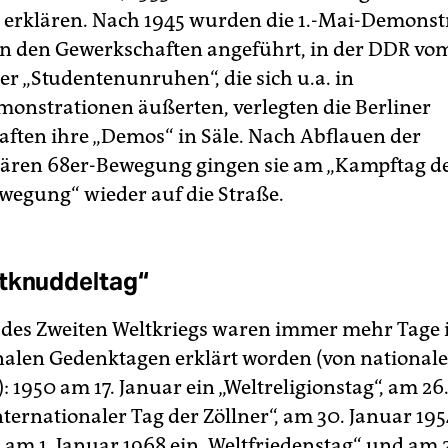
u erklären. Nach 1945 wurden die 1.-Mai-Demonst
n den Gewerkschaften angeführt, in der DDR vom
r „Studentenunruhen“, die sich u.a. in
onstrationen äußerten, verlegten die Berliner
ften ihre „Demos“ in Säle. Nach Abflauen der
tären 68er-Bewegung gingen sie am „Kampftag d
wegung“ wieder auf die Straße.
tknuddeltag“
des Zweiten Weltkriegs waren immer mehr Tage 
nalen Gedenktagen erklärt worden (von national
 1950 am 17. Januar ein „Weltreligionstag“, am 26
nternationaler Tag der Zöllner“, am 30. Januar 195
 am 1. Januar 1968 ein „Weltfriedenstag“ und am 