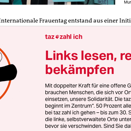
Mur
 Internationale Frauentag entstand aus einer Initi
ozialistischer Organisationen in der Zeit vor dem 
taz
zahl ich
ltkrieg“, wie es etwas vage auf
Wikipedia
heißt. De

es sozialistischen „Kampfes um die Gleichberecht
Links lesen, r
für Frauen und die Emanzipation von Arbeiterin
nd er am 19. März 1911 statt.
bekämpfen
in organisierte dazu den „Ersten Sozialdemokrati
Mit doppelter Kraft für eine offene G
, zu dem August Bebel einen Text schrieb: „Waru
brauchen Menschen, die sich vor O
die Frauen das Frauenwahlrecht“. Der Sozialdemo
einsetzen, unsere Solidarität. Die ta
ch „Die Frau und der Sozialismus“ veröffentlicht,
beginnt im Zentrum“. 50 Prozent a
bei taz zahl ich gehen – bis zum 30
gelesen wird (neuerdings im Internet). 1921 wurd
die linke, selbstverwaltete Orte unte
durch einen Beschluss der „Zweiten Internationa
bevor sie verschwinden. Sind Sie da