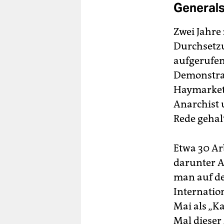
Generals
Zwei Jahre
Durchsetzu
aufgerufen
Demonstrat
Haymarket 
Anarchist 
Rede gehal
Etwa 30 Arb
darunter A
man auf de
Internatio
Mai als „K
Mal dieser