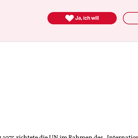
kommunistischer Frauen in Moskau“ auf den 8.

Ja, ich will
 1975 richtete die UN im Rahmen des „Internatio