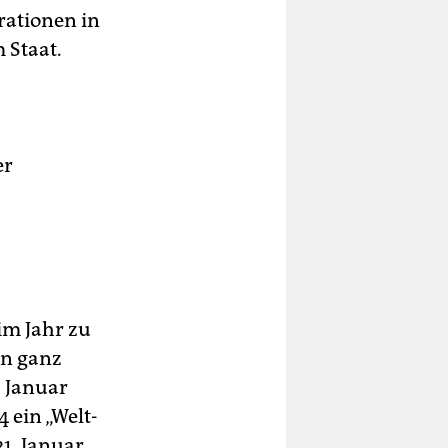
rationen in
 Staat.
er
im Jahr zu
en ganz
. Januar
4 ein „Welt-
21. Januar