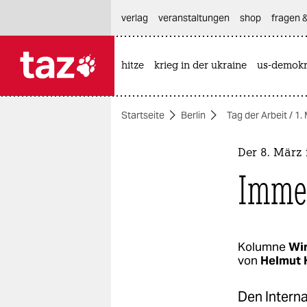
hautnavigation anspringen
hauptinhalt anspringen
footer anspringen
verlag
veranstaltungen
shop
fragen &
hitze
krieg in der ukraine
us-demokr

taz zahl ich
taz zahl ich
Startseite
Berlin
Tag der Arbeit / 1.
themen
politik
Der 8. März 
Imme
öko
gesellschaft
kultur
Kolumne
Wi
von
Helmut 
sport
Den Interna