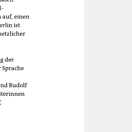
N-
 auf, einen
rlin ist
setzlicher
g der
r Sprache
und Rudolf
eiterinnen
,