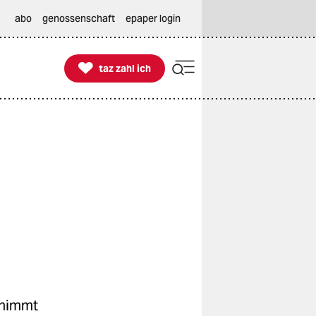
abo
genossenschaft
epaper login

taz zahl ich
taz zahl ich
– nimmt