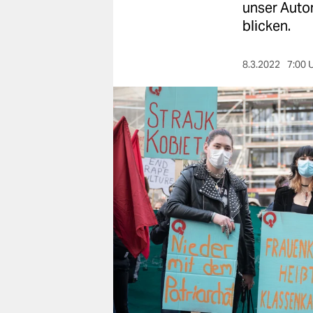
berlin
unser Autor
blicken.
nord
wahrheit
8.3.2022
7:00 
verlag
verlag
veranstaltungen
shop
fragen & hilfe
unterstützen
abo
genossenschaft