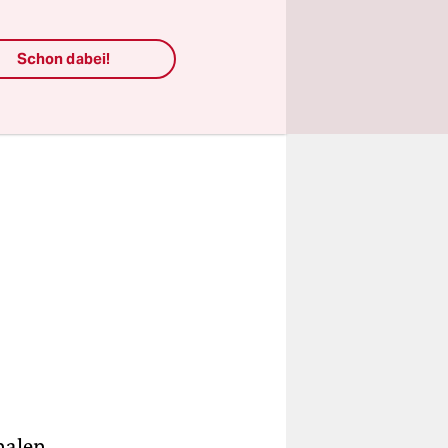
 März
Schon dabei!
nalen