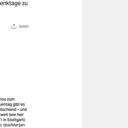
denktage zu
teilen
mos zum
uentag gibt es
tschland – und
weit (wie hier
1 in Stuttgart)
o: dpa/Marijan