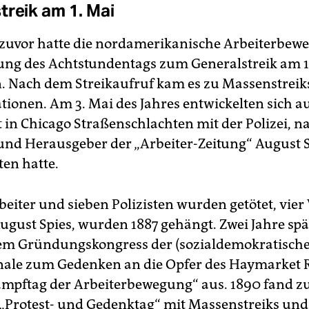
treik am 1. Mai
 zuvor hatte die nordamerikanische Arbeiterbew
ng des Achtstundentags zum Generalstreik am 1
. Nach dem Streikaufruf kam es zu Massenstreik
ionen. Am 3. Mai des Jahres entwickelten sich a
in Chicago Straßenschlachten mit der Polizei, 
und Herausgeber der „Arbeiter-Zeitung“ August S
ten hatte.
eiter und sieben Polizisten wurden getötet, vier 
ugust Spies, wurden 1887 gehängt. Zwei Jahre spät
m Gründungskongress der (sozialdemokratische
nale zum Gedenken an die Opfer des Haymarket Ri
ampftag der Arbeiterbewegung“ aus. 1890 fand z
 „Protest- und Gedenktag“ mit Massenstreiks und