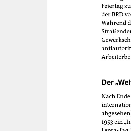
Feiertag z
der BRD vo
Während de
Straßendem
Gewerkscha
antiautori
Arbeiterbe
Der „Wel
Nach Ende 
internatio
abgesehen):
1953 ein „I
Lepra-Tag“,