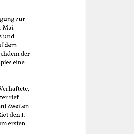
egung zur
. Mai
s und
uf dem
nachdem der
pies eine
Verhaftete,
er rief
n) Zweiten
ot den 1.
um ersten