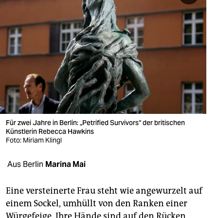
berlin
nord
wahrheit
verlag
verlag
veranstaltungen
Für zwei Jahre in Berlin: „Petrified Survivors“ der britischen
shop
Künstlerin Rebecca Hawkins
Foto: Miriam Klingl
fragen & hilfe
unterstützen
Aus Berlin
Marina Mai
abo
Eine versteinerte Frau steht wie angewurzelt auf
genossenschaft
einem Sockel, umhüllt von den Ranken einer
Würgefeige. Ihre Hände sind auf den Rücken