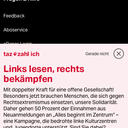
Feedback
Aboservice
ePaper Login
taz
zahl ich
Gerade nicht

Downloads für Abonnierende
Links lesen, rechts
bekämpfen
© 2026 taz Verlags und Vertriebs GmbH
Mit doppelter Kraft für eine offene Gesellschaft!
Alle Rechte vorbehalten. Bei rechtlichen Fragen oder für Genehmigungen
wenden Sie sich bitte an
lizenzen@taz.de
Besonders jetzt brauchen Menschen, die sich gegen
Rechtsextremismus einsetzen, unsere Solidarität.
Daher gehen 50 Prozent der Einnahmen aus
Feedback
Redaktionsstatut
Kommune-Richtlinien
KI-
Neuanmeldungen an „Alles beginnt im Zentrum“ –
eine Kampagne, die bedrohte linke Kulturzentren
Leitlinie
Informant
Datenschutz
Impressum
AGB
und Jugendorte unterstützt. Sind Sie dabei?