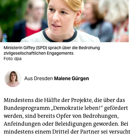
berlin
nord
wahrheit
verlag
Ministerin Giffey (SPD) sprach über die Bedrohung
zivilgesellschaftlichen Engagements
verlag
Foto: dpa
veranstaltungen
shop
Aus Dresden
Malene Gürgen
fragen & hilfe
Mindestens die Hälfte der Projekte, die über das
unterstützen
Bundesprogramm „Demokratie leben!“ gefördert
abo
werden, sind bereits Opfer von Bedrohungen,
Anfeindungen oder Beleidigungen geworden. Bei
genossenschaft
mindestens einem Drittel der Partner sei versucht