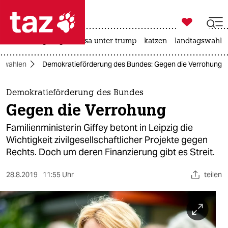

taz zahl ich
hitze
bergsteigen
usa unter trump
katzen
landtagswahl i

taz zahl ich
swahlen
Demokratieförderung des Bundes: Gegen die Verrohung
taz zahl ich
themen
Demokratieförderung des Bundes
Gegen die Verrohung
politik
Familienministerin Giffey betont in Leipzig die
öko
Wichtigkeit zivilgesellschaftlicher Projekte gegen
Rechts. Doch um deren Finanzierung gibt es Streit.
gesellschaft
28.8.2019
11:55 Uhr
teilen
kultur
sport