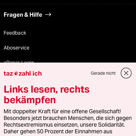
Fragen & Hilfe
Feedback
Aboservice
ePaper Login
taz
zahl ich
Gerade nicht

Downloads für Abonnierende
Links lesen, rechts
bekämpfen
© 2026 taz Verlags und Vertriebs GmbH
Mit doppelter Kraft für eine offene Gesellschaft!
Alle Rechte vorbehalten. Bei rechtlichen Fragen oder für Genehmigungen
wenden Sie sich bitte an
lizenzen@taz.de
Besonders jetzt brauchen Menschen, die sich gegen
Rechtsextremismus einsetzen, unsere Solidarität.
Daher gehen 50 Prozent der Einnahmen aus
Feedback
Redaktionsstatut
Kommune-Richtlinien
KI-