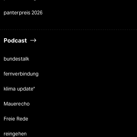
panterpreis 2026
Podcast
bundestalk
fernverbindung
klima update°
Mauerecho
Freie Rede
reingehen