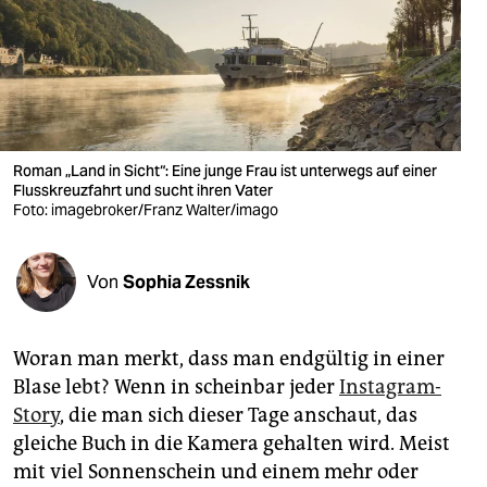
berlin
nord
wahrheit
verlag
Roman „Land in Sicht“: Eine junge Frau ist unterwegs auf einer
verlag
Flusskreuzfahrt und sucht ihren Vater
Foto: imagebroker/Franz Walter/imago
veranstaltungen
shop
Von
Sophia Zessnik
fragen & hilfe
Woran man merkt, dass man endgültig in einer
unterstützen
Blase lebt? Wenn in scheinbar jeder
Instagram-
abo
Story
, die man sich dieser Tage anschaut, das
gleiche Buch in die Kamera gehalten wird. Meist
genossenschaft
mit viel Sonnenschein und einem mehr oder