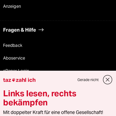
Anzeigen
Fragen & Hilfe
Feedback
Aboservice
ePaper Login
taz
zahl ich
Gerade nicht

Downloads für Abonnierende
Links lesen, rechts
bekämpfen
© 2026 taz Verlags und Vertriebs GmbH
Mit doppelter Kraft für eine offene Gesellschaft!
Alle Rechte vorbehalten. Bei rechtlichen Fragen oder für Genehmigungen
wenden Sie sich bitte an
lizenzen@taz.de