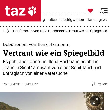

taz zahl ich
katzen
usa unter trump
hitze
niedrigwasser
landtagswahl

taz zahl ich
uch
Debütroman von Ilona Hartmann: Vertraut wie ein Spiegelbild
taz zahl ich
themen
Debütroman von Ilona Hartmann
Vertraut wie ein Spiegelbild
politik
Es geht auch ohne ihn. Ilona Hartmann erzählt in
öko
„Land in Sicht“ amüsant von einer Schifffahrt und
untragisch von einer Vatersuche.
gesellschaft
26.10.2020
18:43 Uhr
teilen
kultur
sport