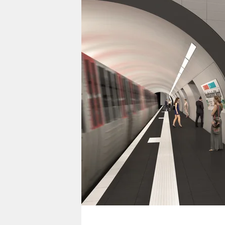
berlin
nord
wahrheit
verlag
verlag
veranstaltungen
shop
fragen & hilfe
unterstützen
abo
genossenschaft