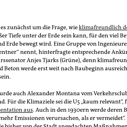
 es zunächst um die Frage, wie
klimafreundlich d
er Tiefe unter der Erde sein kann, für den viel B
nd Erde bewegt wird. Eine Gruppe von Ingenieuren
Rentner“ nennt, hinterfragte entsprechende Ank
rssenator Anjes Tjarks (Grüne), denn klimafreun
 Beton werde erst weit nach Baubeginn ausreic
sein.
wurde auch Alexander Montana vom Verkehrsclu
. Für die Klimaziele sei die U5 „kaum relevant“, 
sentation aus
. Auch in den 1930ern werde deren 
mehr Emissionen verursachen, als er vermeidet“
lle bisher von der Stadt angedachten Maßnahmen