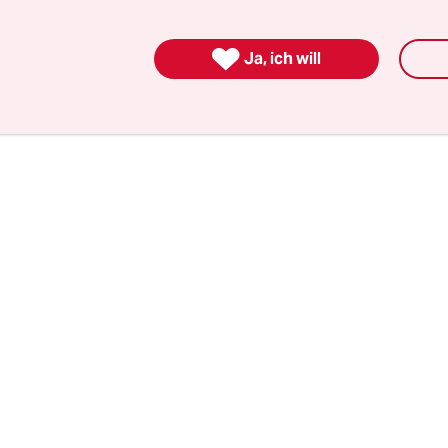
hrweg unter der Erde ermögliche höhere Geschwi
ße „Lücken in der Schnellbahnwüste Hamburg“, s

Ja, ich will
tthast von der „Fahrgastinitiative“. Doch auch er
eine Ablehnung einer Straßenbahn, die alle übrig
sere Alternative für eine schnelle Verkehrswende