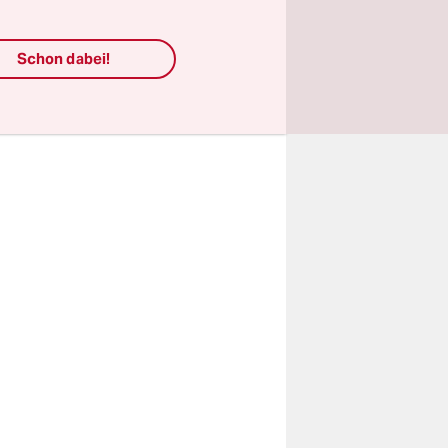
ndigkeit
agte
Schon dabei!
 betonte,
en Redner
 sahen.