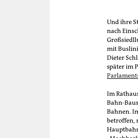
Und ihre St
nach Eins
Großsiedll
mit Buslin
Dieter Schl
später im 
Parlament
Im Rathaus
Bahn-Baus 
Bahnen. Im
betroffen,
Hauptbahnh