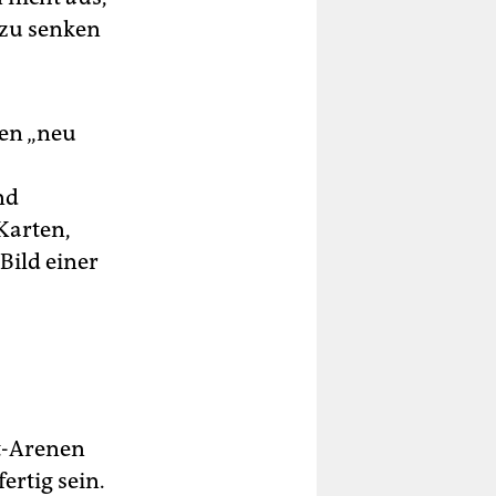
 zu senken
en „neu
nd
Karten,
Bild einer
t-Arenen
rtig sein.