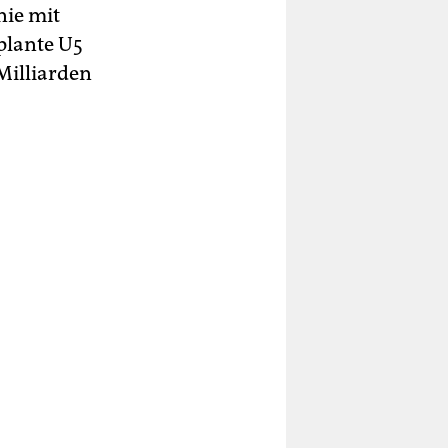
nie mit
plante U5
Milliarden