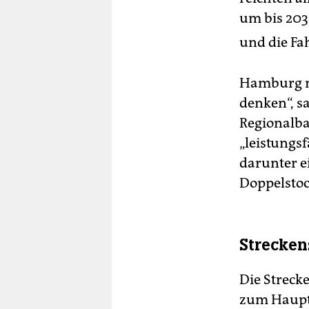
um bis 203
und die Fa
Hamburg m
denken“, s
Regionalba
„leistungs
darunter e
Doppelstoc
Strecken
Die Streck
zum Hauptb