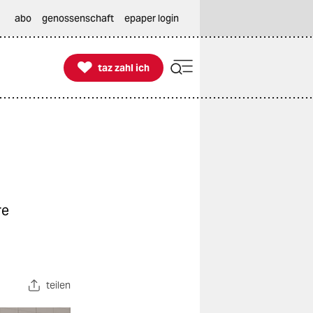
abo
genossenschaft
epaper login

taz zahl ich
taz zahl ich
re
teilen