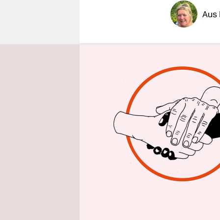
epaper login
Aus
Die in Ham
ihre Klima
im Rathaus
Präsentati
Senats erst
Politikerin
auf den Pu
Nur ein Re
Stadtteil 
Steilshoop 
herum wied