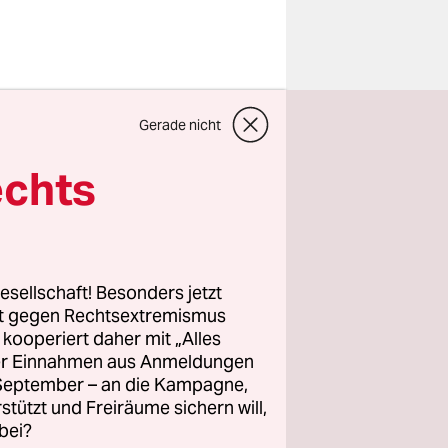
nig helfen,
Gerade nicht
 Anhörung
wendigen
echts
llung des
n-
 die Kritik
esellschaft! Besonders jetzt
rt gegen Rechtsextremismus
z kooperiert daher mit „Alles
e vom
ller Einnahmen aus Anmeldungen
edlung
. September – an die Kampagne,
dtmitte
rstützt und Freiräume sichern will,
l. Ein
bei?