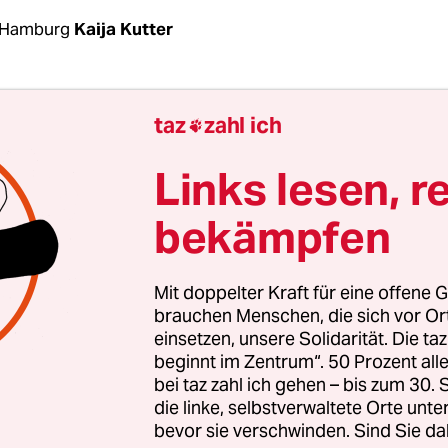
 Hamburg
Kaija Kutter
burg geplante neue Linie U5 wird der Stadt zu we
taz
zahl ich

ziele zu erfüllen. Zu diesem Fazit kam bei einer
 über ein Dutzend Bürger, die sich mit teils auf
Links lesen, r
onen zu Wort meldeten. „Die U5 wird nach Darste
bekämpfen
 2040 fertig sein. Das ist zu spät“, bringt die Linke
Heike Sudmann,
die die Anhörung initiiert hatte,
nkt.
Mit doppelter Kraft für eine offene G
brauchen Menschen, die sich vor O
einsetzen, unsere Solidarität. Die ta
dner lobte ausdrücklich die neue U-Bahnlinie, di
beginnt im Zentrum“. 50 Prozent a
Bramfeld in Hamburgs Nordosten über die Großsi
bei taz zahl ich gehen – bis zum 30
in einer großen Schlaufe um die Alster in der Sta
die linke, selbstverwaltete Orte unte
er in den Norden zu den Sport-Arenen führen sol
bevor sie verschwinden. Sind Sie da