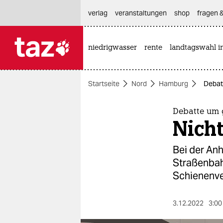
hautnavigation anspringen
hauptinhalt anspringen
footer anspringen
verlag
veranstaltungen
shop
fragen &
niedrigwasser
rente
landtagswahl i

taz zahl ich
taz zahl ich
Startseite
Nord
Hamburg
Debat
themen
politik
Debatte um 
Nicht
öko
Bei der An
gesellschaft
Straßenbah
Schienenve
kultur
sport
3.12.2022
3:00