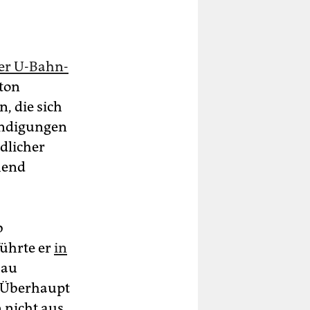
er U-Bahn-
eton
, die sich
ündigungen
dlicher
hend
b
führte er
in
Bau
. Überhaupt
 nicht aus,