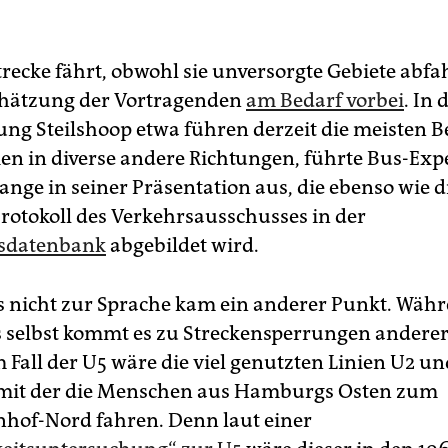
recke fährt, obwohl sie unversorgte Gebiete abfah
chätzung der Vortragenden
am Bedarf vorbei
. In 
ung Steilshoop etwa führen derzeit die meisten 
ien in diverse andere Richtungen, führte Bus-Exp
ange in seiner Präsentation aus, die ebenso wie 
Protokoll des Verkehrsausschusses in der
sdatenbank
abgebildet wird.
 nicht zur Sprache kam ein anderer Punkt. Währ
selbst kommt es zu Streckensperrungen anderer
 Fall der U5 wäre die viel genutzten Linien U2 u
 mit der die Menschen aus Hamburgs Osten zum
of-Nord fahren. Denn laut einer