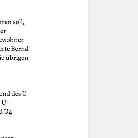
ren soll,
der
Bewohner
erte Bernd-
die übrigen
end des U-
 U-
nd U4