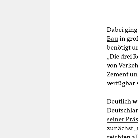
Dabei ging
Bau
in groß
benötigt u
„Die drei 
von Verkeh
Zement und
verfügbar 
Deutlich 
Deutschland
seiner Prä
zunächst „
reichten a