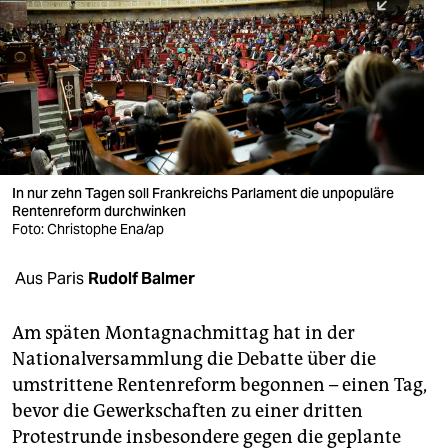
berlin
nord
wahrheit
verlag
verlag
In nur zehn Tagen soll Frankreichs Parlament die unpopuläre
Rentenreform durchwinken
veranstaltungen
Foto: Christophe Ena/ap
shop
Aus Paris
Rudolf Balmer
fragen & hilfe
unterstützen
Am späten Montagnachmittag hat in der
Nationalversammlung die Debatte über die
abo
umstrittene Rentenreform begonnen – einen Tag,
bevor die Gewerkschaften zu einer dritten
genossenschaft
Protestrunde insbesondere gegen die geplante