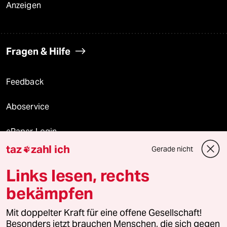
Anzeigen
Fragen & Hilfe
Feedback
Aboservice
ePaper Login
taz
zahl ich
Gerade nicht

Downloads für Abonnierende
Links lesen, rechts
bekämpfen
© 2026 taz Verlags und Vertriebs GmbH
Alle Rechte vorbehalten. Bei rechtlichen Fragen oder für Genehmigungen
Mit doppelter Kraft für eine offene Gesellschaft!
wenden Sie sich bitte an
lizenzen@taz.de
Besonders jetzt brauchen Menschen, die sich gegen