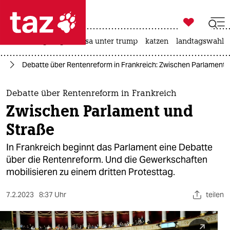

taz zahl ich
hitze
bergsteigen
usa unter trump
katzen
landtagswahl i

taz zahl ich
on
Debatte über Rentenreform in Frankreich: Zwischen Parlament 
taz zahl ich
themen
Debatte über Rentenreform in Frankreich
Zwischen Parlament und
politik
Straße
öko
In Frankreich beginnt das Parlament eine Debatte
über die Rentenreform. Und die Gewerkschaften
gesellschaft
mobilisieren zu einem dritten Protesttag.
kultur
7.2.2023
8:37 Uhr
teilen
sport