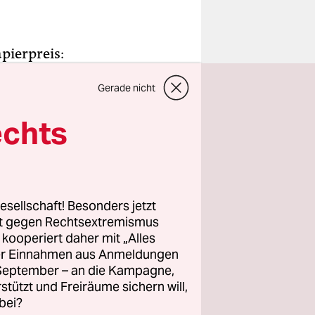
pierpreis:
t. Nun
Gerade nicht
ern sich
kann es
echts
nge
der Debatte
esellschaft! Besonders jetzt
-den-Kopf-
rt gegen Rechtsextremismus
 A schleust
z kooperiert daher mit „Alles
ller Einnahmen aus Anmeldungen
ng von
. September – an die Kampagne,
Was man
rstützt und Freiräume sichern will,
digital
bei?