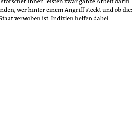
­ons­for­sche­r:in­nen leisten zwar ganze Arbeit darin
nden, wer hinter einem Angriff steckt und ob di
taat verwoben ist. Indizien helfen dabei.