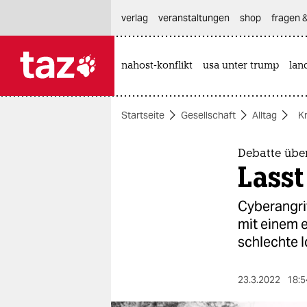
hautnavigation anspringen
hauptinhalt anspringen
footer anspringen
verlag
veranstaltungen
shop
fragen &
nahost-konflikt
usa unter trump
lan

taz zahl ich
taz zahl ich
Startseite
Gesellschaft
Alltag
Kr
themen
politik
Debatte übe
Lasst
öko
Cyberangrif
gesellschaft
mit einem 
schlechte I
kultur
sport
23.3.2022
18:5