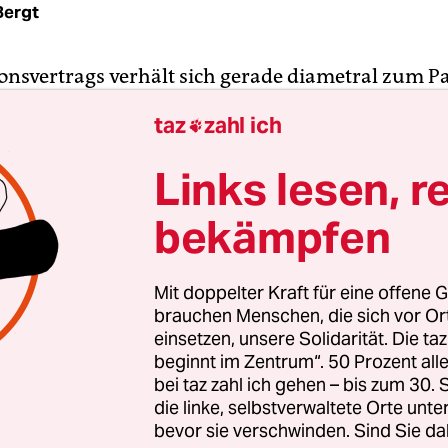
Bergt
ionsvertrags verhält sich gerade diametral zum Pa
zterer steigt, sinkt Ersterer stetig in seinem Wer
taz
zahl ich

rst einmal nichts Schlimmes sein: Manchmal änd
senschaftliche Erkenntnisse zum Beispiel, dann 
Links lesen, r
ein, Pläne anzupassen. Manchmal ändern sich Di
bekämpfen
auch nur vermeintlich. Und das ist gerade so bei 
backs.
Mit doppelter Kraft für eine offene G
werden meist als das gegenseitige Schaufel-über
brauchen Menschen, die sich vor O
digitalem Weg verstanden. Fiktives Beispiel: Staat
einsetzen, unsere Solidarität. Die ta
beginnt im Zentrum“. 50 Prozent a
chlüsselungstrojaner in die Parlamentsverwaltu
bei taz zahl ich gehen – bis zum 30
oraufhin B das Mobilfunknetz von A abschaltet. 
die linke, selbstverwaltete Orte unte
 sieht: Cyberangriff, das klingt nach virtuell und 
bevor sie verschwinden. Sind Sie da