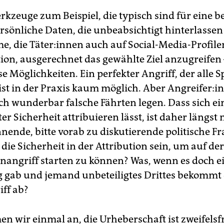
erkzeuge zum Beispiel, die typisch sind für eine 
rsönliche Daten, die unbeabsichtigt hinterlasse
 die Tä­te­r:in­nen auch auf Social-Media-Profil
ion, ausgerechnet das gewählte Ziel anzugreifen –
e Möglichkeiten. Ein perfekter Angriff, der alle 
ist in der Praxis kaum möglich. Aber An­grei­fe­r:i
h wunderbar falsche Fährten legen. Dass sich ei
er Sicherheit attribuieren lässt, ist daher längst 
nende, bitte vorab zu diskutierende politische Fr
ie Sicherheit in der Attribution sein, um auf de
nangriff starten zu können? Was, wenn es doch ei
gab und jemand unbeteiligtes Drittes bekommt
ff ab?
n wir einmal an, die Urheberschaft ist zweifelsfr