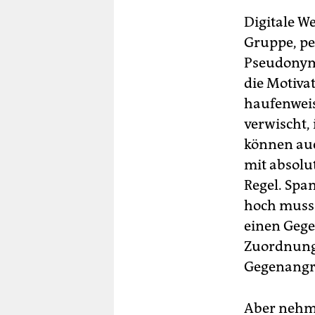
Digitale W
Gruppe, pe
Pseudonyme,
die Motivat
haufenweis
verwischt, 
können auc
mit absolut
Regel. Span
hoch muss d
einen Gege
Zuordnung 
Gegenangri
Aber nehme