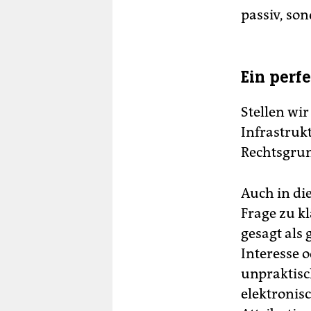
passiv, so
Ein perf
Stellen wir
Infrastrukt
Rechtsgrun
Auch in di
Frage zu kl
gesagt als
Interesse 
unpraktisc
elektronisc