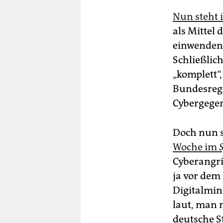
Nun steht 
als Mittel
einwenden, 
Schließlich
„komplett“,
Bundesreg
Cybergegen
Doch nun 
Woche im
Cyberangri
ja vor dem
Digitalmin
laut, man m
deutsche S