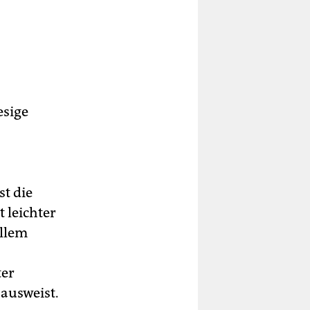
esige
?
st die
t leichter
ellem
ter
 ausweist.