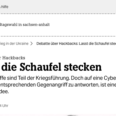
 hilfe
dtagswahl in sachsen-anhalt
ieg in der Ukraine
Debatte über Hackbacks: Lasst die Schaufel st
r Hackbacks
 die Schaufel stecken
fe sind Teil der Kriegsführung. Doch auf eine Cyb
entsprechenden Gegenangriff zu antworten, ist ein
dee.
4 Uhr