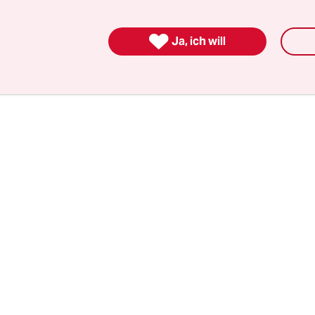
kt, ist aber etwas sehr Reales: weil nämlich am E
n betroffen sind oder Verwaltungen oder Instit

Ja, ich will
: Menschen.