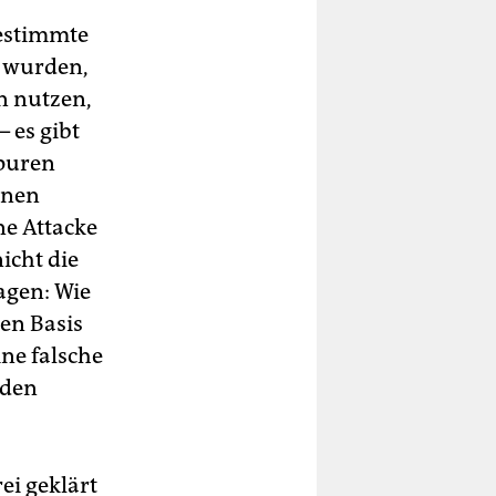
bestimmte
n wurden,
en nutzen,
 es gibt
Spuren
n­nen
ne Attacke
nicht die
agen: Wie
ren Basis
ne falsche
 den
ei geklärt