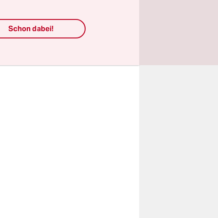
nde
utionen
Schon dabei!