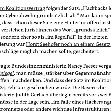
im Koalitionsvertrag
folgender Satz: „Hackbacks 
 der Cyberabwehr grundsätzlich ab.“ Man kann spi
dass schon dieser Satz eine Hintertür offen lässt
 verstehen Ju­ris­t:in­nen das Wort „grundsätzlich“ 
 sondern eher so als „im Regelfall“. In der letzten
ierung war
Horst Seehofer noch an einem Gesetz
schläge möglich machen sollte, gescheitert.
sagte Bundesinnenministerin Nancy Faeser verg
Spiegel
, man müsse „stärker über Gegenmaßnah
ffen“ nachdenken. Und dass der Satz im Koalitio
 24. Februar geschrieben wurde. Die Bayerische
isterin Judith Gerlach überlegte bereits vor zwei
üsse in der Lage sein, „im Falle eines Hackerangr
tromnetze oder andere wichtige Infrastrukturen 