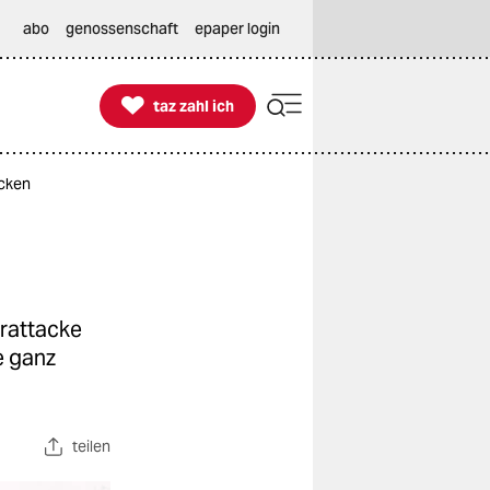
abo
genossenschaft
epaper login

taz zahl ich
taz zahl ich
ecken
erattacke
e ganz
teilen