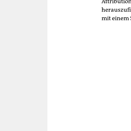
At­tri­bu­ti
herauszufi
mit einem S