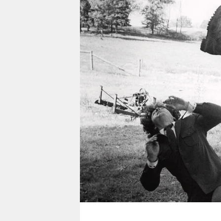
berlin
nord
wahrheit
verlag
verlag
veranstaltungen
shop
fragen & hilfe
unterstützen
abo
genossenschaft