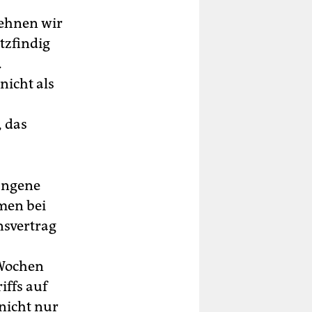
lehnen wir
tzfindig
.
nicht als
, das
angene
men bei
nsvertrag
 Wochen
iffs auf
nicht nur