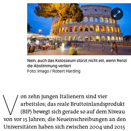
berlin
nord
wahrheit
verlag
verlag
Nein, auch das Kolosseum stürzt nicht ein, wenn Renzi
veranstaltungen
die Abstimmung verliert
Foto: Imago / Robert Harding
shop
fragen & hilfe
V
on zehn jungen Italienern sind vier
unterstützen
arbeitslos; das reale Bruttoinlandsprodukt
abo
(BIP) bewegt sich gerade so auf dem Niveau
von vor 15 Jahren; die Neueinschreibungen an den
genossenschaft
Universitäten haben sich zwischen 2004 und 2015