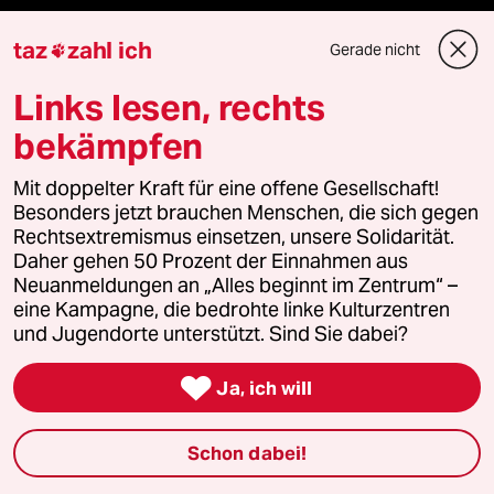
taz Blogs
taz
zahl ich
Gerade nicht

taz FUTURZWEI
Links lesen, rechts
bekämpfen
Le Monde diplomatique
Mit doppelter Kraft für eine offene Gesellschaft!
taz Archiv
Besonders jetzt brauchen Menschen, die sich gegen
Rechtsextremismus einsetzen, unsere Solidarität.
Daher gehen 50 Prozent der Einnahmen aus
Neuanmeldungen an „Alles beginnt im Zentrum“ –
Mehr taz Angebote
eine Kampagne, die bedrohte linke Kulturzentren
und Jugendorte unterstützt. Sind Sie dabei?
Reisen

Ja, ich will
Kantine
Schon dabei!
Shop