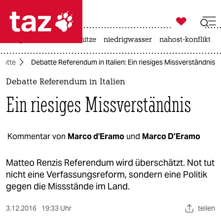

taz zahl ich
krieg in der ukraine
hitze
niedrigwasser
nahost-konflikt

taz zahl ich
batte
Debatte Referendum in Italien: Ein riesiges Missverständnis
taz zahl ich
Debatte Referendum in Italien
themen
Ein riesiges Missverständnis
politik
öko
Kommentar von
Marco d'Eramo
und
Marco D’Eramo
gesellschaft
Matteo Renzis Referendum wird überschätzt. Not tut
nicht eine Verfassungsreform, sondern eine Politik
kultur
gegen die Missstände im Land.
sport
3.12.2016
19:33 Uhr
teilen