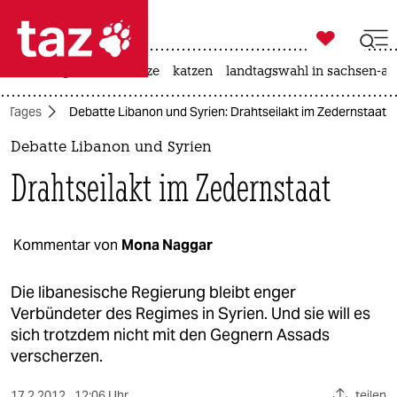

taz zahl ich
iran-krieg
ceuta
hitze
katzen
landtagswahl in sachsen-an

taz zahl ich
s Tages
Debatte Libanon und Syrien: Drahtseilakt im Zedernstaat
taz zahl ich
Debatte Libanon und Syrien
themen
Drahtseilakt im Zedernstaat
politik
öko
Kommentar von
Mona Naggar
gesellschaft
Die libanesische Regierung bleibt enger
Verbündeter des Regimes in Syrien. Und sie will es
kultur
sich trotzdem nicht mit den Gegnern Assads
verscherzen.
sport
17.2.2012
12:06 Uhr
teilen