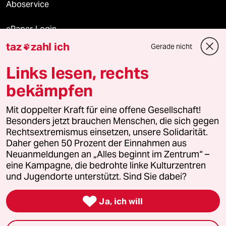
Aboservice
ePaper Login
taz
zahl ich
Gerade nicht

Downloads für Abonnierende
Links lesen, rechts
bekämpfen
© 2026 taz Verlags und Vertriebs GmbH
Mit doppelter Kraft für eine offene Gesellschaft!
Alle Rechte vorbehalten. Bei rechtlichen Fragen oder für Genehmigungen
wenden Sie sich bitte an
lizenzen@taz.de
Besonders jetzt brauchen Menschen, die sich gegen
Rechtsextremismus einsetzen, unsere Solidarität.
Daher gehen 50 Prozent der Einnahmen aus
Feedback
Redaktionsstatut
Kommune-Richtlinien
KI-
Neuanmeldungen an „Alles beginnt im Zentrum“ –
eine Kampagne, die bedrohte linke Kulturzentren
Leitlinie
Informant
Datenschutz
Impressum
AGB
und Jugendorte unterstützt. Sind Sie dabei?
Seitenwende
Einwilligungen widerrufen (Ads)

Ja, ich will