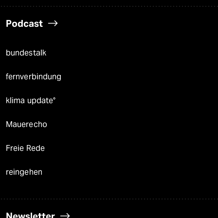
Podcast
bundestalk
fernverbindung
klima update°
Mauerecho
Freie Rede
reingehen
Newsletter