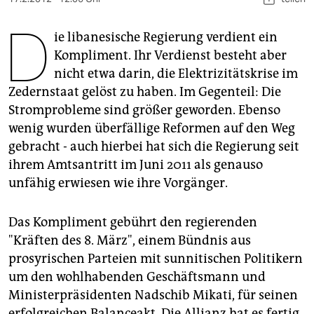
berlin
D
nord
ie libanesische Regierung verdient ein
Kompliment. Ihr Verdienst besteht aber
wahrheit
nicht etwa darin, die Elektrizitätskrise im
Zedernstaat gelöst zu haben. Im Gegenteil: Die
verlag
Stromprobleme sind größer geworden. Ebenso
verlag
wenig wurden überfällige Reformen auf den Weg
gebracht - auch hierbei hat sich die Regierung seit
veranstaltungen
ihrem Amtsantritt im Juni 2011 als genauso
shop
unfähig erwiesen wie ihre Vorgänger.
fragen & hilfe
Das Kompliment gebührt den regierenden
unterstützen
"Kräften des 8. März", einem Bündnis aus
prosyrischen Parteien mit sunnitischen Politikern
abo
um den wohlhabenden Geschäftsmann und
genossenschaft
Ministerpräsidenten Nadschib Mikati, für seinen
erfolgreichen Balanceakt. Die Allianz hat es fertig