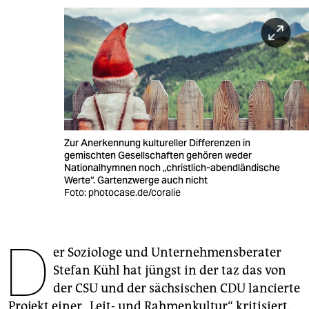
berlin
nord
wahrheit
verlag
verlag
Zur Anerkennung kultureller Differenzen in
veranstaltungen
gemischten Gesellschaften gehören weder
Nationalhymnen noch „christlich-abendländische
shop
Werte“. Gartenzwerge auch nicht
Foto: photocase.de/coralie
fragen & hilfe
unterstützen
D
er Soziologe und Unternehmensberater
abo
Stefan Kühl hat jüngst in der taz das von
genossenschaft
der CSU und der sächsischen CDU lancierte
Projekt einer „Leit- und Rahmenkultur“ kritisiert.