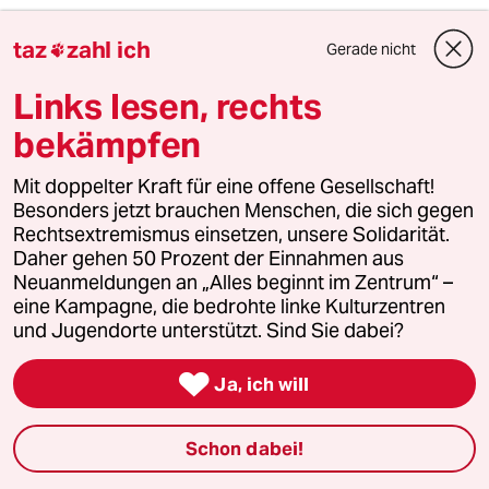
taz
zahl ich
Gerade nicht
meistkommentiert

Links lesen, rechts
1
Krise der Demokratie
bekämpfen
AfD-Wählen als Triebabfuhr
Mit doppelter Kraft für eine offene Gesellschaft!
Besonders jetzt brauchen Menschen, die sich gegen
Rechtsextremismus einsetzen, unsere Solidarität.
2
Nein zum Zivildienst
Daher gehen 50 Prozent der Einnahmen aus
Hinterlistiger Schritt der
Neuanmeldungen an „Alles beginnt im Zentrum“ –
Bundesregierung
eine Kampagne, die bedrohte linke Kulturzentren
und Jugendorte unterstützt. Sind Sie dabei?

3
Bundeszentrale für politische Bildung
Ja, ich will
Zurück zu den antikommunistischen
Wurzeln
Schon dabei!