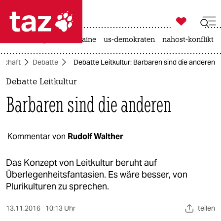

taz zahl ich
hitze
krieg in der ukraine
us-demokraten
nahost-konflikt

taz zahl ich
lschaft
Debatte
Debatte Leitkultur: Barbaren sind die anderen
taz zahl ich
Debatte Leitkultur
themen
Barbaren sind die anderen
politik
öko
Kommentar von
Rudolf Walther
gesellschaft
Das Konzept von Leitkultur beruht auf
Überlegenheitsfantasien. Es wäre besser, von
kultur
Plurikulturen zu sprechen.
sport
13.11.2016
10:13 Uhr
teilen