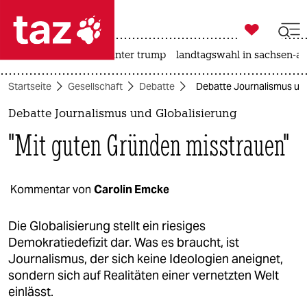

taz zahl ich
nahost-konflikt
usa unter trump
landtagswahl in sachsen-an

taz zahl ich
Startseite
Gesellschaft
Debatte
Debatte Journalismus und
taz zahl ich
Debatte Journalismus und Globalisierung
themen
"Mit guten Gründen misstrauen"
politik
öko
Kommentar von
Carolin Emcke
gesellschaft
Die Globalisierung stellt ein riesiges
Demokratiedefizit dar. Was es braucht, ist
kultur
Journalismus, der sich keine Ideologien aneignet,
sondern sich auf Realitäten einer vernetzten Welt
sport
einlässt.