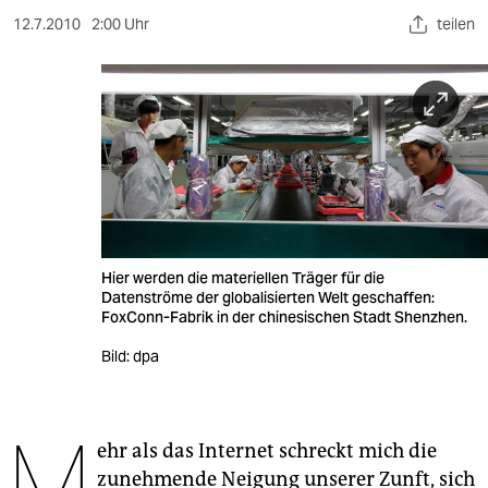
berlin
12.7.2010
2:00 Uhr
teilen
nord
wahrheit
verlag
verlag
veranstaltungen
shop
Hier werden die materiellen Träger für die
Datenströme der globalisierten Welt geschaffen:
FoxConn-Fabrik in der chinesischen Stadt Shenzhen.
fragen & hilfe
Bild: dpa
unterstützen
abo
M
ehr als das Internet schreckt mich die
genossenschaft
zunehmende Neigung unserer Zunft, sich