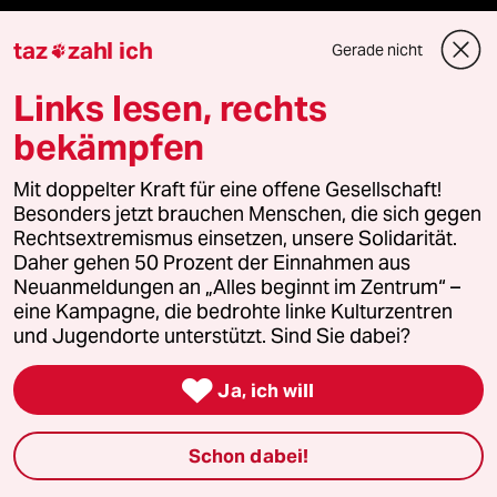
Le Monde diplomatique
taz
zahl ich
Gerade nicht

taz Archiv
Links lesen, rechts
bekämpfen
Mehr taz Angebote
Mit doppelter Kraft für eine offene Gesellschaft!
Besonders jetzt brauchen Menschen, die sich gegen
Rechtsextremismus einsetzen, unsere Solidarität.
Reisen
Daher gehen 50 Prozent der Einnahmen aus
Neuanmeldungen an „Alles beginnt im Zentrum“ –
Kantine
eine Kampagne, die bedrohte linke Kulturzentren
und Jugendorte unterstützt. Sind Sie dabei?
Shop

Ja, ich will
Anzeigen
Schon dabei!