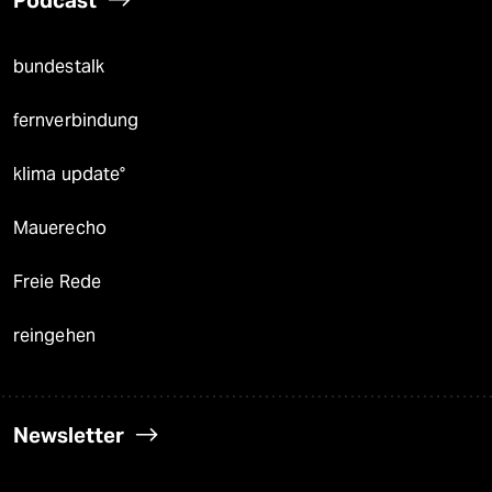
Podcast
bundestalk
fernverbindung
klima update°
Mauerecho
Freie Rede
reingehen
Newsletter