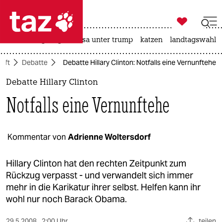

taz zahl ich
hitze
bergsteigen
usa unter trump
katzen
landtagswahl i

taz zahl ich
aft
Debatte
Debatte Hillary Clinton: Notfalls eine Vernunftehe
taz zahl ich
Debatte Hillary Clinton
themen
Notfalls eine Vernunftehe
politik
öko
Kommentar von
Adrienne Woltersdorf
gesellschaft
Hillary Clinton hat den rechten Zeitpunkt zum
Rückzug verpasst - und verwandelt sich immer
kultur
mehr in die Karikatur ihrer selbst. Helfen kann ihr
wohl nur noch Barack Obama.
sport
29.5.2008
2:00 Uhr
teilen