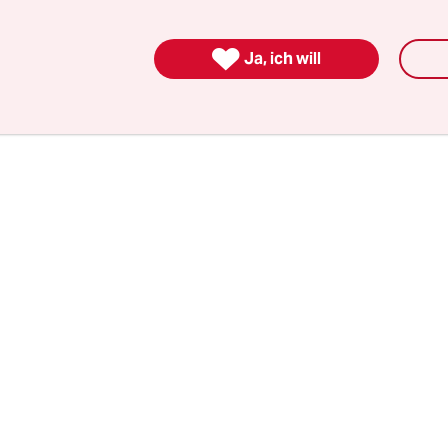
was kauften wollten, verprügelten. Die Frauen w
dar­um, dass die Männer aufhören. Die Talibankä

Ja, ich will
ie und den Verkäufer, weil sie ohne männliche Be
und von einem Mann etwas kaufen wollten.