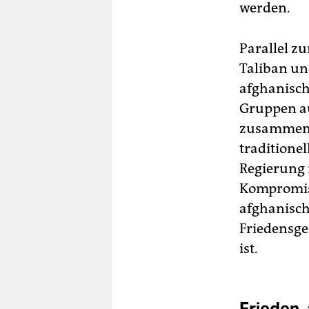
werden.
Parallel z
Taliban und
afghanisch
Gruppen au
zusammenge
traditionel
Regierung 
Kompromiss
afghanisch
Friedensge
ist.
Frieden,