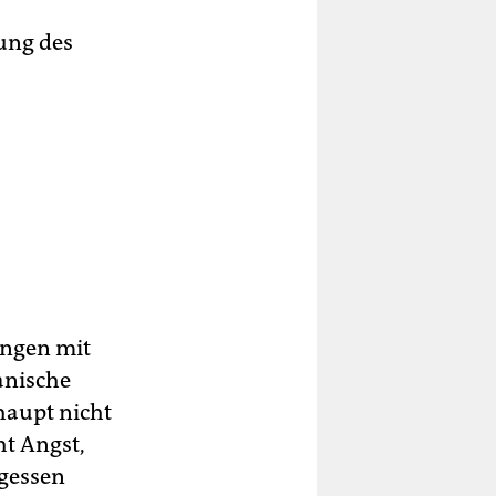
ung des
ungen mit
hanische
haupt nicht
ht Angst,
gessen