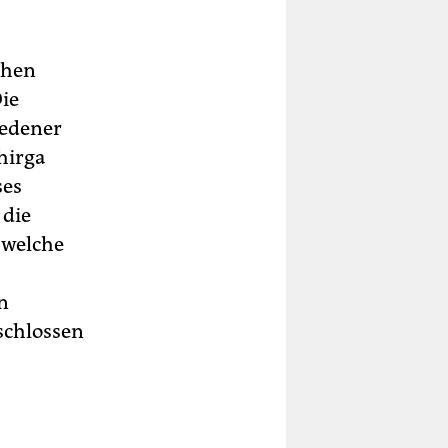
chen
Die
iedener
hirga
ses
 die
 welche
n
eschlossen