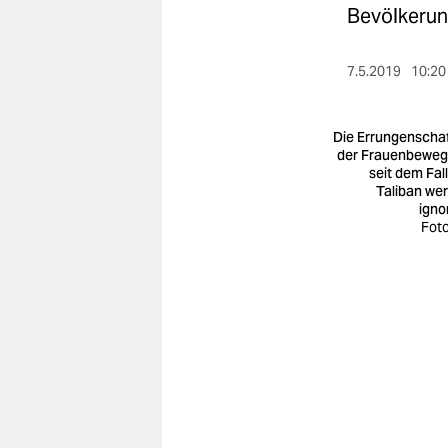
berlin
Bevölkerun
nord
7.5.2019
10:20
wahrheit
verlag
Die Errungenscha
der Frauenbewe
seit dem Fall
verlag
Taliban we
igno
veranstaltungen
Foto
shop
fragen & hilfe
unterstützen
abo
genossenschaft