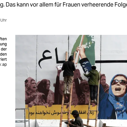
g. Das kann vor allem für Frauen verheerende Folg
 Uhr
ften
gung
 der
rden
riert
: ap