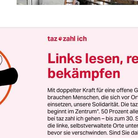
r der dritte Tag des persischen
Neujahrsfestes N
taz
zahl ich

 1997. Damals war ich sechs Jahre alt. Gemeinsa
nem Vater und einem älteren Bruder ging ich zu
Links lesen, r
m Festplatz für das neue Jahr in Kabul. Im Vergl
bekämpfen
ren war es dort sehr ruhig. Nichts deutete auf ei
in paar Straßenverkäufer standen auf dem Gelän
en Friedhofs. Wir waren zu Fuß durch die Straß
Mit doppelter Kraft für eine offene G
brauchen Menschen, die sich vor O
zum Schrein, als ich das Schreien von Frauen hör
einsetzen, unsere Solidarität. Die ta
beginnt im Zentrum“. 50 Prozent a
deren Seite der Straße sah ich die Männer mit la
bei taz zahl ich gehen – bis zum 30
waffnet mit Kalaschnikows. Es waren Talibankämp
die linke, selbstverwaltete Orte unte
bevor sie verschwinden. Sind Sie da
verkäufer umzingelten und ihn und die vier Fra