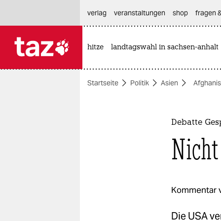
hautnavigation anspringen
hauptinhalt anspringen
footer anspringen
verlag
veranstaltungen
shop
fragen &
hitze
landtagswahl in sachsen-anhalt

taz zahl ich
taz zahl ich
Startseite
Politik
Asien
Afghanis
themen
politik
Debatte Ges
öko
Nicht
gesellschaft
kultur
Kommentar 
sport
Die USA ve