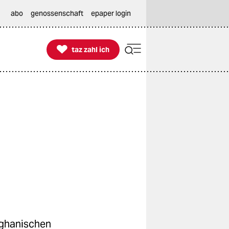
abo
genossenschaft
epaper login

taz zahl ich
taz zahl ich
fghanischen