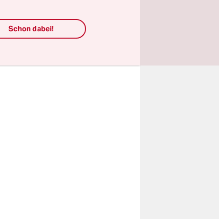
einten und
mpfer
Schon dabei!
gleitung