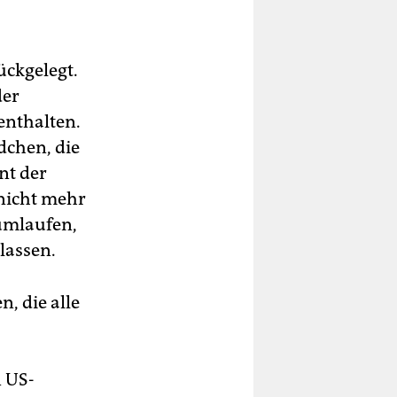
ückgelegt.
der
enthalten.
dchen, die
nt der
nicht mehr
rumlaufen,
lassen.
, die alle
n US-