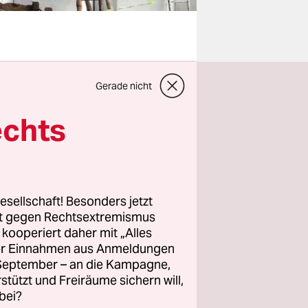
ouruz
im
Gerade nicht
m mit
m Sakhi-
echts
eich zu
ne Feier
de des
e
esellschaft! Besonders jetzt
rt gegen Rechtsextremismus
te.
z kooperiert daher mit „Alles
ller Einnahmen aus Anmeldungen
ngen
. September – an die Kampagne,
fer, die
rstützt und Freiräume sichern will,
bei?
uen, die