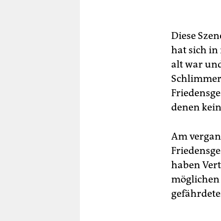
Diese Szene
hat sich i
alt war und
Schlimmeres
Friedensge
denen keine
Am vergang
Friedensg
haben Vert
möglichen 
gefährdete