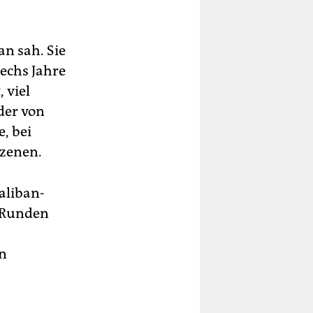
an sah. Sie
sechs Jahre
 viel
lder von
, bei
szenen.
aliban-
 Runden
on