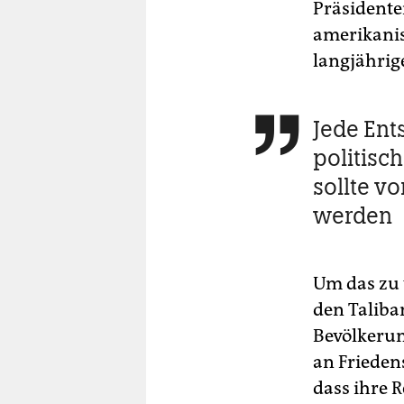
Präsidente
amerikanis
langjährig
Jede Ent

politisc
sollte v
werden
Um das zu
den Taliban
Bevölkerun
an Frieden
dass ihre 