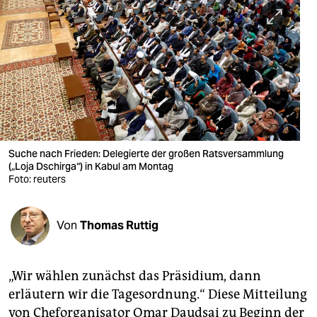
berlin
nord
wahrheit
verlag
verlag
veranstaltungen
Suche nach Frieden: Delegierte der großen Ratsversammlung
(„Loja Dschirga“) in Kabul am Montag
Foto: reuters
shop
fragen & hilfe
Von
Thomas Ruttig
unterstützen
abo
„Wir wählen zunächst das Präsidium, dann
genossenschaft
erläutern wir die Tagesordnung.“ Diese Mitteilung
von Cheforganisator Omar Daudsai zu Beginn der