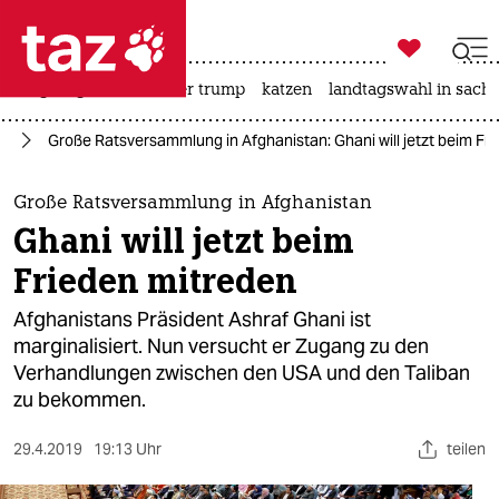

taz zahl ich
bergsteigen
usa unter trump
katzen
landtagswahl in sachs

taz zahl ich
an
Große Ratsversammlung in Afghanistan: Ghani will jetzt beim Fr
taz zahl ich
themen
Große Ratsversammlung in Afghanistan
Ghani will jetzt beim
politik
Frieden mitreden
öko
Afghanistans Präsident Ashraf Ghani ist
marginalisiert. Nun versucht er Zugang zu den
gesellschaft
Verhandlungen zwischen den USA und den Taliban
zu bekommen.
kultur
sport
29.4.2019
19:13 Uhr
teilen