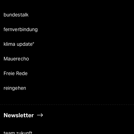
bundestalk
fernverbindung
klima update°
Mauerecho
Freie Rede
reingehen
Newsletter
team zukunft