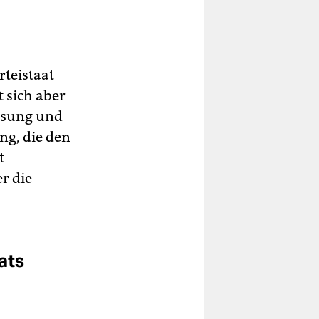
rteistaat
 sich aber
assung und
ng, die den
t
r die
ats