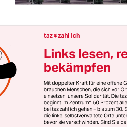
 Rede
, mit der sich der ins deutsche Exil gezwung
taz
zahl ich

inesische Schriftsteller und Demokrat Liao Yiwu 
ankfurter Friedenspreis bedankt hat
,
wirft ein pa
Links lesen, r
ende Fragen auf.
bekämpfen
ne Brücke geben zwischen Liaos radikalem Postula
ische Imperium „auseinanderbrechen“ müsse un
Mit doppelter Kraft für eine offene G
brauchen Menschen, die sich vor O
n“ Politik, die mit dem Anspruch auf realistische
einsetzen, unsere Solidarität. Die ta
nd folgt aus Liaos Verurteilung der florierenden
beginnt im Zentrum“. 50 Prozent a
eziehungen „des Westens“ mit China eine Möglich
bei taz zahl ich gehen – bis zum 30
chen Staaten die chinesischen Demokraten künfti
die linke, selbstverwaltete Orte unte
bevor sie verschwinden. Sind Sie da
 unterstützen könnten?