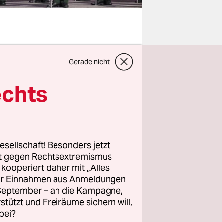
ene
Gerade nicht
für den
ar
echts
t, dass
d einer
esellschaft! Besonders jetzt
rt gegen Rechtsextremismus
 Prognosen
z kooperiert daher mit „Alles
ller Einnahmen aus Anmeldungen
keit, wie
. September – an die Kampagne,
g
rstützt und Freiräume sichern will,
bei?