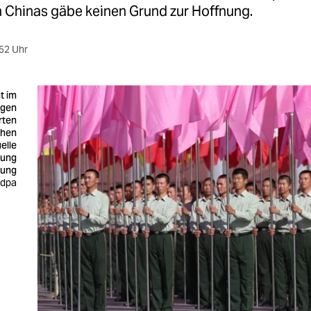
 Chinas gäbe keinen Grund zur Hoffnung.
52 Uhr
t im
igen
rten
chen
elle
kung
tung
: dpa