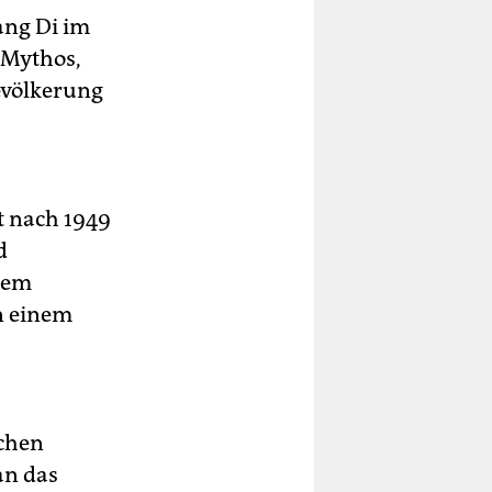
ang Di im
 Mythos,
Bevölkerung
t nach 1949
d
inem
n einem
schen
an das