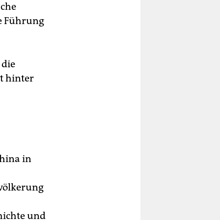
sche
he Führung
 die
t hinter
hina in
evölkerung
hichte und