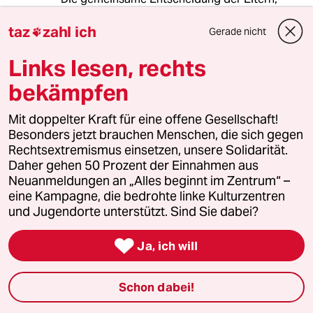
klingt nett. Verkennt aber die Stellung und das
taz
zahl ich
extrem beschränkte Mitspracherecht von
Gerade nicht

Frauen in Ländern wie Afghanistan und
Pakistan. Die Entscheidung, wer flieht, trifft das
Links lesen, rechts
Oberhaupt der Familie, das über finanzielle
bekämpfen
Ressourcen verfügt. Das ist in den meisten
Fällen nicht die Frau.
Mit doppelter Kraft für eine offene Gesellschaft!
Besonders jetzt brauchen Menschen, die sich gegen
Emma hat eine Menge Artikel über
Rechtsextremismus einsetzen, unsere Solidarität.
Flüchtlingsfrauen veröffentlicht. Deutlich mehr
Daher gehen 50 Prozent der Einnahmen aus
als die taz. Es ist unredlich so zu tun als würde
Neuanmeldungen an „Alles beginnt im Zentrum“ –
Emma nicht oder nur in einem Nebensatz über
eine Kampagne, die bedrohte linke Kulturzentren
Flüchtlingsfrauen schreiben.
und Jugendorte unterstützt. Sind Sie dabei?
Apropros Frauenbild. Das Frauenbild in den

Herkunfstländern der meisten Flüchtlinge ist
Ja, ich will
interessant.
http://www.pewforum.org/2013/04/30/the-
Schon dabei!
worlds-muslims-religion-politics-society-
women-in-society/