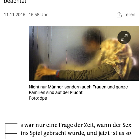
berlin
beachtet.
nord
11.11.2015
15:58 Uhr
teilen
wahrheit
verlag
verlag
veranstaltungen
shop
Nicht nur Männer, sondern auch Frauen und ganze
fragen & hilfe
Familien sind auf der Flucht
Foto: dpa
unterstützen
abo
E
s war nur eine Frage der Zeit, wann der Sex
genossenschaft
ins Spiel gebracht würde, und jetzt ist es so