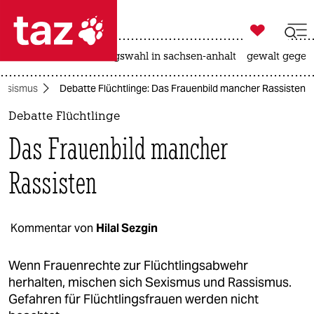

taz zahl ich
hitze
surfen
landtagswahl in sachsen-anhalt
gewalt gegen

taz zahl ich
assismus
Debatte Flüchtlinge: Das Frauenbild mancher Rassisten
taz zahl ich
Debatte Flüchtlinge
themen
Das Frauenbild mancher
politik
Rassisten
öko
gesellschaft
Kommentar von
Hilal Sezgin
kultur
Wenn Frauenrechte zur Flüchtlingsabwehr
herhalten, mischen sich Sexismus und Rassismus.
sport
Gefahren für Flüchtlingsfrauen werden nicht