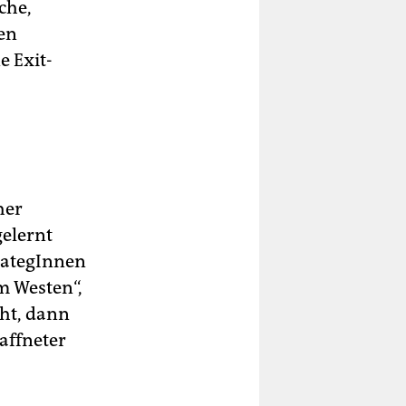
che,
den
 Exit­
her
gelernt
rategInnen
m Westen“,
ht, dann
waffneter