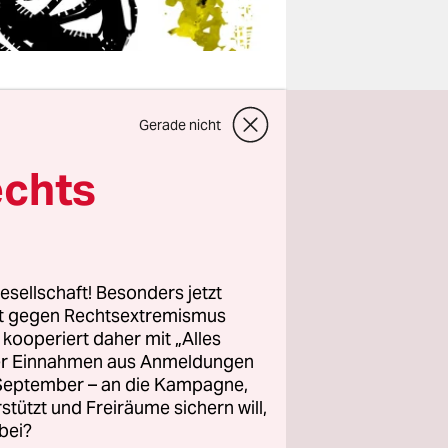
Gerade nicht
echts
ngekommen.
llt sein
 1) Es
gen. 2)
esellschaft! Besonders jetzt
n. 3)
rt gegen Rechtsextremismus
) Der
z kooperiert daher mit „Alles
sche Lösung
ller Einnahmen aus Anmeldungen
g der
. September – an die Kampagne,
rstützt und Freiräume sichern will,
det. Und
bei?
ott noch