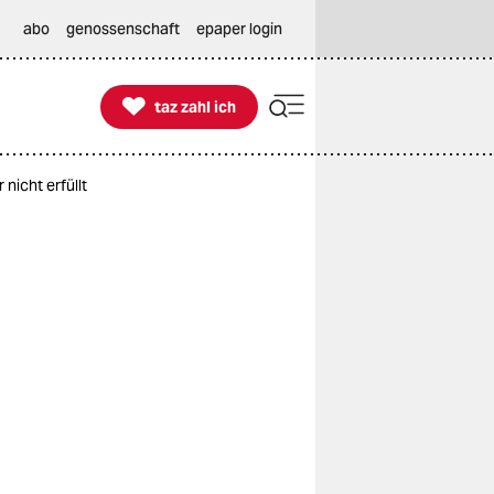
abo
genossenschaft
epaper login

taz zahl ich
taz zahl ich
nicht erfüllt