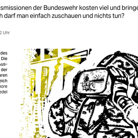
nsmissionen der Bundeswehr kosten viel und bring
h darf man einfach zuschauen und nichts tun?
2 Uhr
 des
 Die
Aus­
e der
aren
eich
onore
edel