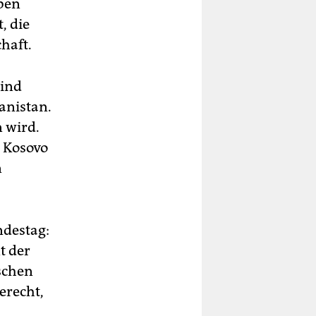
aben
, die
haft.
sind
anistan.
n wird.
m Kosovo
n
ndestag:
t der
schen
erecht,