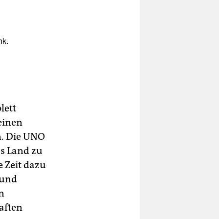
nk.
lett
einen
n. Die UNO
as Land zu
e Zeit dazu
 und
n
aften