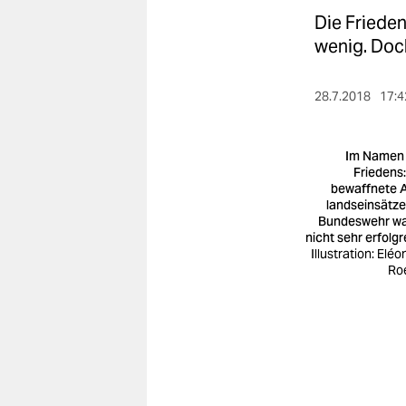
berlin
Die Friede
nord
wenig. Doc
wahrheit
28.7.2018
17:4
verlag
Im Namen
verlag
Friedens:
bewaffnete 
veranstaltungen
lands­ein­sät­z
Bundeswehr w
shop
nicht sehr erfolgr
Illustration: Elé
fragen & hilfe
Ro
unterstützen
abo
genossenschaft