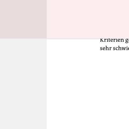
mal, das s
Rückfrage 
fünf Jahre
Kriterien g
sehr schwi