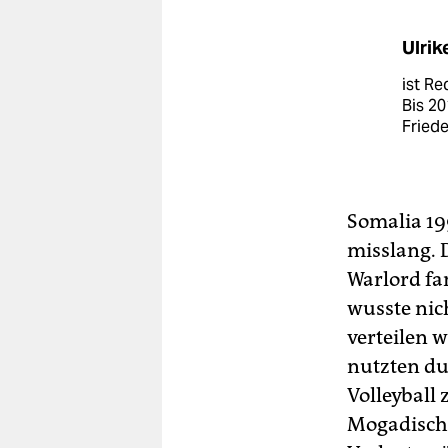
Ulri
ist Re
Bis 20
Friede
Somalia 19
misslang. 
Warlord fa
wusste nic
verteilen w
nutzten du
Volleyball
Mogadischu