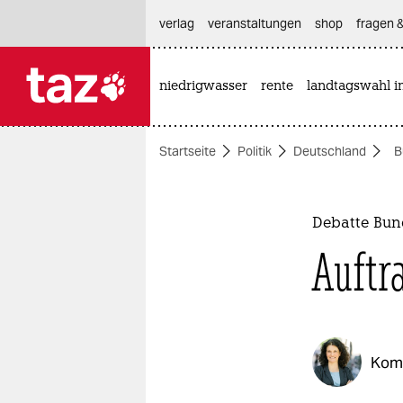
hautnavigation anspringen
hauptinhalt anspringen
footer anspringen
verlag
veranstaltungen
shop
fragen &
niedrigwasser
rente
landtagswahl i

taz zahl ich
taz zahl ich
Startseite
Politik
Deutschland
B
themen
politik
Debatte Bun
öko
Auftra
gesellschaft
kultur
Kom
sport