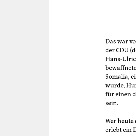
Das war vo
der CDU (de
Hans-Ulric
bewaffnete
Somalia, e
wurde, Hu
für einen 
sein.
Wer heute 
erlebt ein