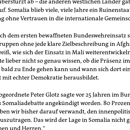
überstürzt ab – die anderen westlichen Länder g
uf. Somalia blieb viele, viele Jahre ein Ruinenstaat
g ohne Vertrauen in die internationale Gemeinsc
ach dem ersten bewaffneten Bundeswehreinsatz 
ruppen ohne jede klare Zielbeschreibung in Afgh
iß, wie sich der Einsatz in Mali weiterentwickel
 lieber nicht so genau wissen, ob die Präsenz i
h bald zu Ende gehen kann und wann sich dort ei
t mit echter Demokratie herausbildet.
geordnete Peter Glotz sagte vor 25 Jahren im Bu
als Somalia­debatte angekündigt worden. 80 Prozen
ben wir bisher darauf verwandt, den innenpoliti
uszutragen. Das wird der Lage in Somalia nicht g
en und ­Herren.“