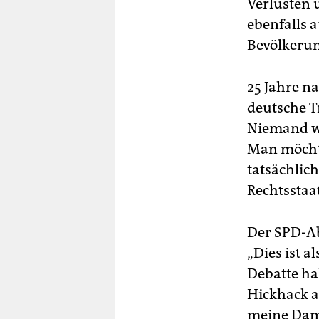
Verlusten 
ebenfalls a
Bevölkerun
25 Jahre n
deutsche T
Niemand we
Man möchte
tatsächlic
Rechtsstaa
Der SPD-Ab
„Dies ist 
Debatte ha
Hickhack a
meine Dam