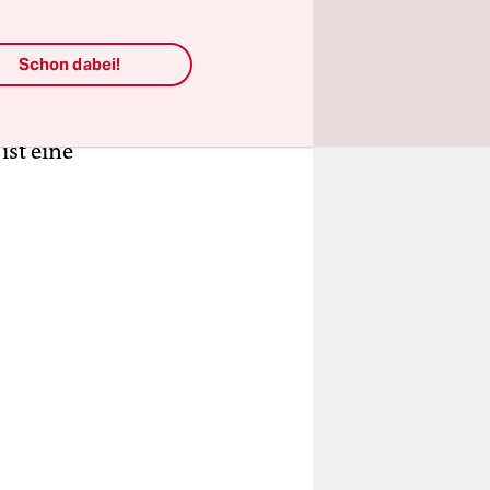
Schon dabei!
n letzten
ach diesen
ist eine