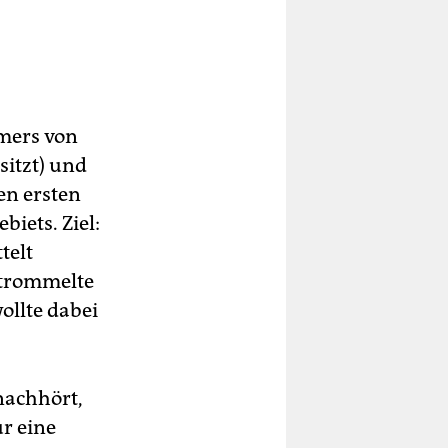
amers von
sitzt) und
en ersten
iets. Ziel:
telt
 trommelte
ollte dabei
nachhört,
r eine