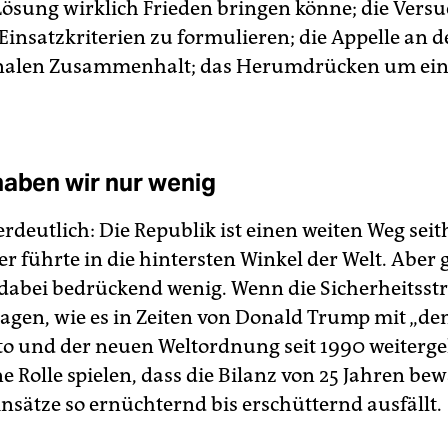
 Lösung wirklich Frieden bringen könne; die Versu
Einsatzkriterien zu formulieren; die Appelle an 
onalen Zusammenhalt; das Herumdrücken um eine
haben wir nur wenig
rdeutlich: Die Republik ist einen weiten Weg seit
r führte in die hintersten Winkel der Welt. Aber 
dabei bedrückend wenig. Wenn die Sicherheitsst
fragen, wie es in Zeiten von Donald Trump mit „de
to und der neuen Weltordnung seit 1990 weiterge
ine Rolle spielen, dass die Bilanz von 25 Jahren be
in­sät­ze so ernüchternd bis erschütternd ausfällt.