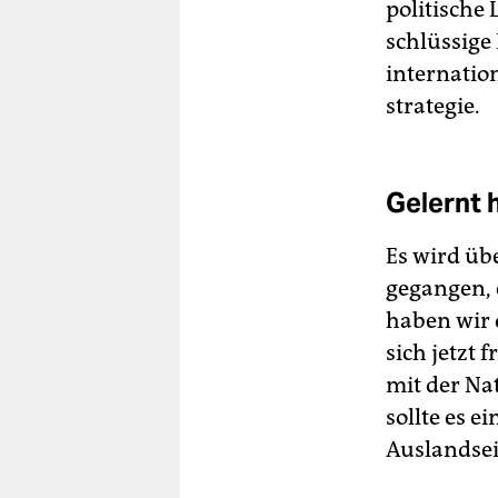
politische
schlüssige 
internati
strategie.
Gelernt 
Es wird übe
gegangen, e
haben wir 
sich jetzt 
mit der Na
sollte es e
Aus­lands­e