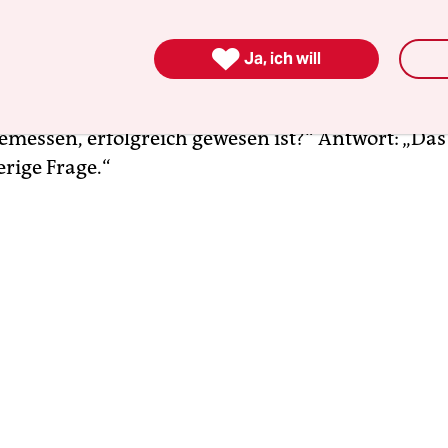
ind doch Selbstverständlichkeiten!“

Ja, ich will
vom SPD-Außenpolitiker: „Könnten Sie mir aus de
n einen Interventionsfall der UNO nennen, der, n
emessen, erfolgreich gewesen ist?“ Antwort: „Das 
erige Frage.“