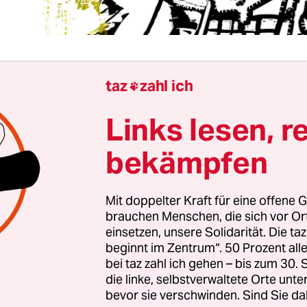
taz
zahl ich

 Debatte im Bundestag über den bewaffneten
Links lesen, r
slandseinsatz war tief in der zweiten Stunde a
er Punkte nannte der CDU-Außenpolitiker, die erfü
bekämpfen
 eine militärische Intervention zu rechtfertigen:
anz schwere“ Menschenrechtsverletzungen vorlie
Mit doppelter Kraft für eine offene G
ile Mittel müssten erschöpft oder aussichtslos sei
brauchen Menschen, die sich vor O
 Militäranwendung müsse verhindert werden. 4
einsetzen, unsere Solidarität. Die ta
he Erfolg müsse die Voraussetzung für eine politi
beginnt im Zentrum“. 50 Prozent a
Denn er selber schafft sie nie.“ Die Verantwortun
bei taz zahl ich gehen – bis zum 30
die linke, selbstverwaltete Orte unte
onsmächte sei damit im Übrigen auch nicht been
bevor sie verschwinden. Sind Sie da
zte der Redner noch aus tiefem Herzen: „Mein G