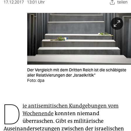
berlin
17.12.2017
13:01 Uhr
teilen
nord
wahrheit
verlag
verlag
veranstaltungen
Der Vergleich mit dem Dritten Reich ist die schäbigste
shop
aller Relativierungen der „Israelkritik“
Foto: dpa
fragen & hilfe
unterstützen
D
ie antisemitischen Kundgebungen vom
abo
Wochenende
konnten niemand
genossenschaft
überraschen. Gibt es militärische
Auseinandersetzungen zwischen der israelischen