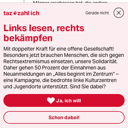
Männer erschossen hat, die andere
junge Männer zum Steineschmeißen
taz
zahl ich
Gerade nicht

gegen bis an die Zähne bewaffnete
Soldaten animiert haben (sollen).
Links lesen, rechts
Wenn aber im Kampf gegen den
Terrorismus eine einfache
bekämpfen
Aufruhrhandlung (ich schreibe nicht:
'Befreiungshandlung') als
Mit doppelter Kraft für eine offene Gesellschaft!
terroristischer Akt gewertet wird,
Besonders jetzt brauchen Menschen, die sich gegen
dann kann ja getrost eine
Rechtsextremismus einsetzen, unsere Solidarität.
europäische Armee beim nächsten
Daher gehen 50 Prozent der Einnahmen aus
G20-Gipfel steinewerfende
Neuanmeldungen an „Alles beginnt im Zentrum“ –
Unzufriedene erschießen?!
eine Kampagne, die bedrohte linke Kulturzentren
Aber worin liegt da eigentlich genau
und Jugendorte unterstützt. Sind Sie dabei?
der Unterschied zum
Staatsterrorismus?

Ja, ich will
Schon dabei!
warum_denkt_keiner_nach?
W
17.12.2017
,
15:31 Uhr