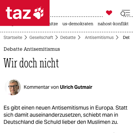

taz zahl ich
krieg in der ukraine
hitze
us-demokraten
nahost-konflikt

taz zahl ich
Startseite
Gesellschaft
Debatte
Antisemitismus
Debat
taz zahl ich
Debatte Antisemitismus
themen
Wir doch nicht
politik
öko
Kommentar von
Ulrich Gutmair
gesellschaft
kultur
Es gibt einen neuen Antisemitismus in Europa. Statt
sich damit auseinanderzusetzen, schiebt man in
sport
Deutschland die Schuld lieber den Muslimen zu.