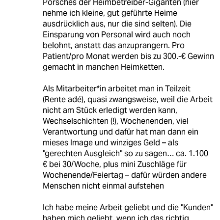
Porsches der Heimbetreiber-Giganten (hier
nehme ich kleine, gut geführte Heime
ausdrücklich aus, nur die sind selten). Die
Einsparung von Personal wird auch noch
belohnt, anstatt das anzuprangern. Pro
Patient/pro Monat werden bis zu 300.-€ Gewinn
gemacht in manchen Heimketten.
Als Mitarbeiter*in arbeitet man in Teilzeit
(Rente adé), quasi zwangsweise, weil die Arbeit
nicht am Stück erledigt werden kann,
Wechselschichten (!), Wochenenden, viel
Verantwortung und dafür hat man dann ein
mieses Image und winziges Geld – als
"gerechten Ausgleich" so zu sagen… ca. 1.100
€ bei 30/Woche, plus mini Zuschläge für
Wochenende/Feiertag – dafür würden andere
Menschen nicht einmal aufstehen
Ich habe meine Arbeit geliebt und die "Kunden"
haben mich geliebt, wenn ich das richtig