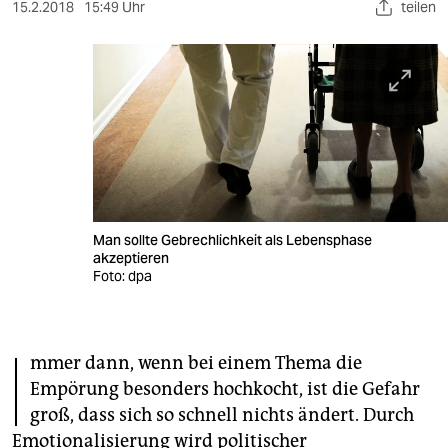
berlin
15.2.2018
15:49 Uhr
teilen
nord
wahrheit
verlag
verlag
veranstaltungen
Man sollte Gebrechlichkeit als Lebensphase
shop
akzeptieren
Foto: dpa
fragen & hilfe
unterstützen
I
mmer dann, wenn bei einem Thema die
abo
Empörung besonders hochkocht, ist die Gefahr
genossenschaft
groß, dass sich so schnell nichts ändert. Durch
Emotionalisierung wird politischer