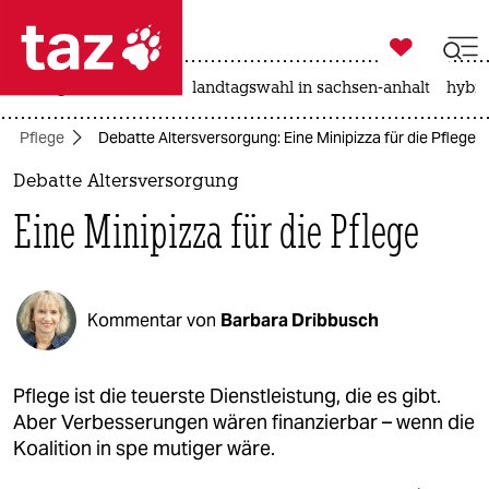

taz zahl ich
niedrigwasser
rente
landtagswahl in sachsen-anhalt
hybri

taz zahl ich
Pflege
Debatte Altersversorgung: Eine Minipizza für die Pflege
taz zahl ich
Debatte Altersversorgung
themen
Eine Minipizza für die Pflege
politik
öko
Kommentar von
Barbara Dribbusch
gesellschaft
kultur
Pflege ist die teuerste Dienstleistung, die es gibt.
Aber Verbesserungen wären finanzierbar – wenn die
sport
Koalition in spe mutiger wäre.