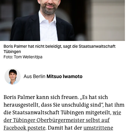
berlin
nord
wahrheit
verlag
Boris Palmer hat nicht beleidigt, sagt die Staatsanwaltschaft
verlag
Tübingen
Foto: Tom Weller/dpa
veranstaltungen
shop
Aus Berlin
Mitsuo Iwamoto
fragen & hilfe
Boris Palmer kann sich freuen. „Es hat sich
unterstützen
herausgestellt, dass Sie unschuldig sind“, hat ihm
abo
die Staatsanwaltschaft Tübingen mitgeteilt,
wie
der Tübinger Oberbürgermeister selbst auf
genossenschaft
Facebook postete
. Damit hat der
umstrittene