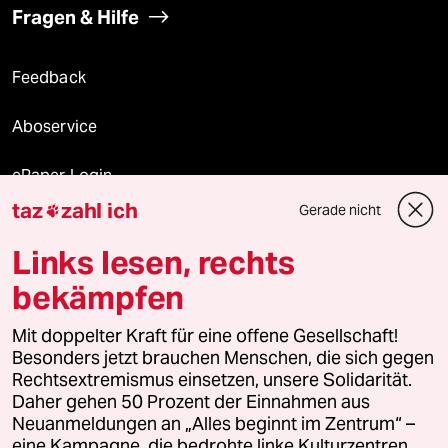
Fragen & Hilfe
Feedback
Aboservice
ePaper Login
taz
zahl ich
Gerade nicht

Downloads für Abonnierende
Links lesen, rechts
bekämpfen
© 2026 taz Verlags und Vertriebs GmbH
Mit doppelter Kraft für eine offene Gesellschaft!
Alle Rechte vorbehalten. Bei rechtlichen Fragen oder für Genehmigungen
wenden Sie sich bitte an
lizenzen@taz.de
Besonders jetzt brauchen Menschen, die sich gegen
Rechtsextremismus einsetzen, unsere Solidarität.
Daher gehen 50 Prozent der Einnahmen aus
Feedback
Redaktionsstatut
Kommune-Richtlinien
KI-
Neuanmeldungen an „Alles beginnt im Zentrum“ –
eine Kampagne, die bedrohte linke Kulturzentren