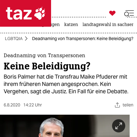

taz zahl ich
ceuta
hitze
bergsteigen
katzen
landtagswahl in sachsen-

taz zahl ich
LGBTQIA
Deadnaming von Transpersonen: Keine Beleidigung?
taz zahl ich
themen
Deadnaming von Transpersonen
Keine Beleidigung?
politik
Boris Palmer hat die Transfrau Maike Pfuderer mit
öko
ihrem früheren Namen angesprochen. Kein
Vergehen, sagt die Justiz. Ein Fall für eine Debatte.
gesellschaft
6.8.2020
14:22 Uhr
teilen
kultur
sport